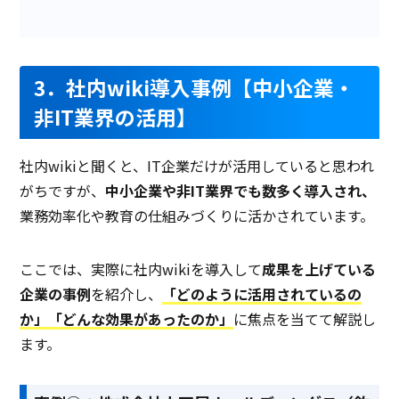
データ分析・レポート作成
インシデント管理
3．社内wiki導入事例【中小企業・
チャット・メッセージ
非IT業界の活用】
FAQの作成
画像検索機能
社内wikiと聞くと、IT企業だけが活用していると思われ
がちですが、
中小企業や非IT業界でも数多く導入され、
AI自動応答機能
業務効率化や教育の仕組みづくりに活かされています。
API連携
製品名
さっとFAQ
FreeScout
CO
ここでは、実際に社内wikiを導入して
成果を上げている
企業の事例
を紹介し、
「どのように活用されているの
サービス資料
か」「どんな効果があったのか」
に焦点を当てて解説し
無料ダウンロード
ます。