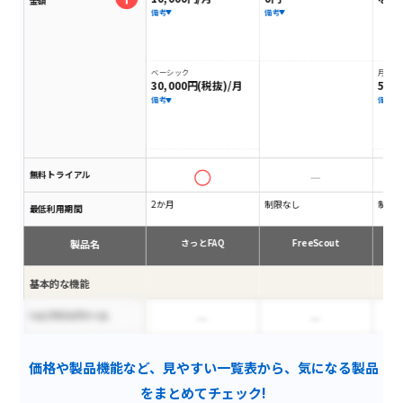
金額
備考
備考
ベーシック
月額料
30,000円(税抜)/月
50,
備考
備考
無料トライアル
2か月
制限なし
制限
最低利用期間
製品名
さっとFAQ
FreeScout
CO
基本的な機能
ヘルプデスクツール
対応履歴の管理・閲覧
価格や製品機能など、見やすい一覧表から、気になる製品
ステータス管理
をまとめてチェック!