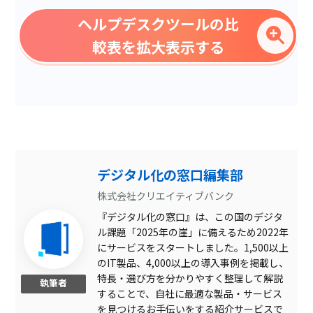
社内向け
ヘルプデスクツールの比
社外向け
較表を拡大表示する
顧客管理
データ分析・レポート作成
インシデント管理
チャット・メッセージ
デジタル化の窓口編集部
FAQの作成
株式会社クリエイティブバンク
画像検索機能
『デジタル化の窓口』は、この国のデジタ
AI自動応答機能
ル課題「2025年の崖」に備えるため2022年
にサービスをスタートしました。1,500以上
API連携
のIT製品、4,000以上の導入事例を掲載し、
製品名
さっとFAQ
FreeScout
CO
特長・選び方を分かりやすく整理して解説
執筆者
することで、自社に最適な製品・サービス
サービス資料
を見つけるお手伝いをする紹介サービスで