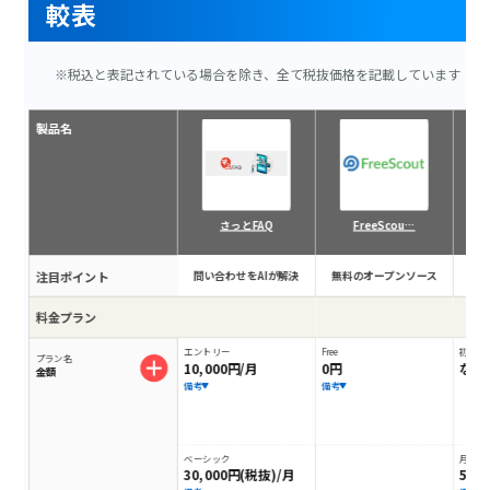
較表
※税込と表記されている場合を除き、全て税抜価格を記載しています
製品名
さっとFAQ
FreeScou…
注目ポイント
問い合わせをAIが解決
無料のオープンソース
NT
料金プラン
エントリー
Free
初期費
プラン名
10,000円/月
0円
なし
金額
備考
備考
ベーシック
月額料
30,000円(税抜)/月
50,