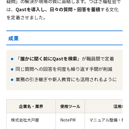
疑問」の解決が現場の質に直結します。つばさ福祉会で
は、
Qastを導入し、日々の質問・回答を蓄積
する文化
を定着させました。
成果
「
誰かに聞く前にQastを検索
」が職員間で定着
同じ質問への回答を何度も繰り返す手間が削減
業務の引き継ぎや新人教育にも活用されるように
企業名・業界
使用ツール
活用ポ
株式会社大戸屋
NotePM
マニュアル整備・教