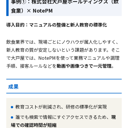
事例①：株式会社大戸屋ホールディングス（飲
食業）× NotePM
クラウド型ソフト
クラウド型ソフト
クラ
ソフト種別
導入目的：マニュアルの整備と新人教育の標準化
PCブラウザ
PCブラウザ
PCブ
推奨環境
飲食業界では、現場ごとにノウハウが属人化しやすく、
新人教育の質が安定しないという課題があります。そこ
で大戸屋では、NotePMを使って業務マニュアルや調理
電話 /
メール /
チャット
電話 /
メール /
チャット
電話 /
サポート
手順、接客ルールなどを
動画や画像つきで一元管理
。
/
/
/
成果
教育コストが削減され、研修の標準化が実現
誰でも検索で情報にすぐアクセスできるため、
現
場での確認時間が短縮