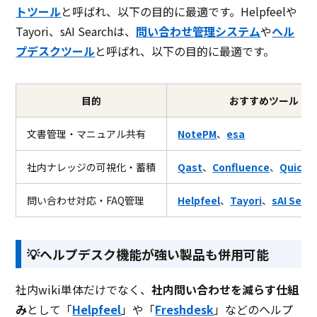
トツール
と呼ばれ、以下の目的に最適です。Helpfeelや
Tayori、sAI Searchは、
問い合わせ管理システム
や
ヘル
フォーム、FAQ、アンケート、A
プデスクツール
と呼ばれ、以下の目的に最適です。
Tayori
目的
おすすめツール
膨大なデータを一元的に検索で
QuickSolution
文書管理・マニュアル共有
NotePM
、
esa
あいまい検索やセマンティック
社内ナレッジの可視化・蓄積
Qast
、
Confluence
、
QuickS
問い合わせ対応・FAQ管理
Helpfeel
、
Tayori
、
sAI Sear
💡ヘルプデスク機能が強い製品も併用可能
社内wiki単体だけでなく、
社内問い合わせを減らす仕組
み
として「
Helpfeel
」や「
Freshdesk
」などのヘルプ