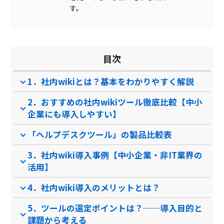
す。
無料ダウンロード
目次
クラウド型ソフト
クラウド型ソフト
クラ
1．社内wikiとは？基本をわかりやすく解説
ソフト種別
2．おすすめの社内wikiツール徹底比較【中小
企業にも導入しやすい】
PCブラウザ
PCブラウザ
PCブ
推奨環境
「ヘルプデスクツール」の製品比較表
3．社内wiki導入事例【中小企業・非IT業界の
電話 /
メール /
チャット
電話 /
メール /
チャット
電話 /
サポート
活用】
/
/
/
4．社内wiki導入のメリットとは？
5．ツールの選定ポイントは？──導入目的と
課題から考える