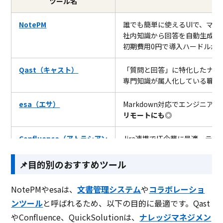
ツール名
NotePM
誰でも簡単に使えるUIで、マ
社内知識から回答を自動生成す
初期費用0円で導入ハードルが
Qast（キャスト）
「質問と回答」に特化したナレ
専門知識が属人化している職場
esa（エサ）
Markdown対応でエンジニ
リモートにも◎
Confluence（アトラシアン
Jira連携でIT企業に最適。テ
プロジェクト管理と相性/グロ
📌目的別のおすすめツール
Helpfeel
FAQ型の社内ナレッジ共有
に強
問い合わせ削減に強み◎大企業
NotePMやesaは、
文書管理システム
や
コラボレーショ
ンツール
と呼ばれるため、以下の目的に最適です。Qast
どんな人でも知りたい
情報
が
一
sAI Search
やConfluence、QuickSolutionは、
ナレッジマネジメン
AI
搭載
FAQシステム。
導入した