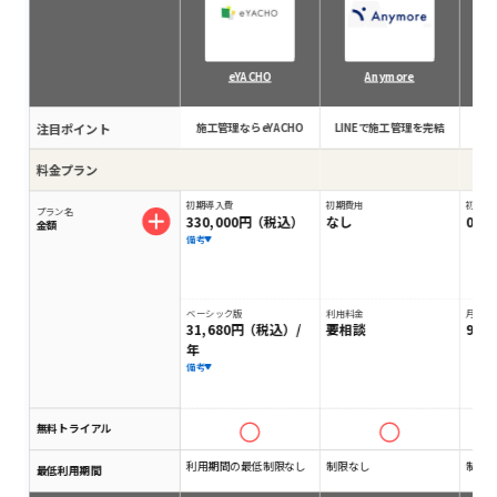
eYACHO
Anymore
注目ポイント
施工管理ならeYACHO
LINEで施工管理を完結
業
料金プラン
初期導入費
初期費用
初期費
プラン名
330,000円（税込）
なし
0円
金額
備考
ベーシック版
利用料金
月額料
31,680円（税込）/
要相談
9,8
年
備考
無料トライアル
利用期間の最低制限なし
制限なし
制限
最低利用期間