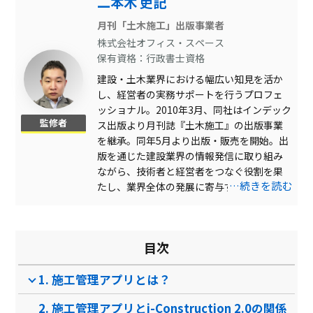
二本木 吏記
資料書き込み
月刊「土木施工」出版事業者
株式会社オフィス・スペース
LINE連携
保有資格：行政書士資格
スケジュール管理
建設・土木業界における幅広い知見を活か
し、経営者の実務サポートを行うプロフェ
工程管理
ッショナル。2010年3月、同社はインデック
監修者
スタンプ機能
ス出版より月刊誌『土木施工』の出版事業
を継承。同年5月より出版・販売を開始。出
見積もり機能
版を通じた建設業界の情報発信に取り組み
ながら、技術者と経営者をつなぐ役割を果
案件管理
…続きを読む
たし、業界全体の発展に寄与する。
アンケート機能
工程表作成
目次
送信取り消し
1. 施工管理アプリとは？
図面管理
2. 施工管理アプリとi-Construction 2.0の関係
BIMモデル閲覧