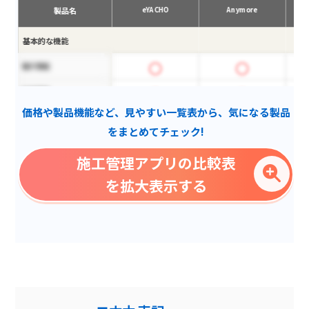
製品名
eYACHO
Anymore
基本的な機能
電子黒板
写真管理
価格や製品機能など、見やすい一覧表から、気になる製品
アフターフォロー
をまとめてチェック!
報告機能
施工管理アプリの比較表
検査機能
を拡大表示する
写真台帳
データ出力
タスク管理
報告書作成
提案管理