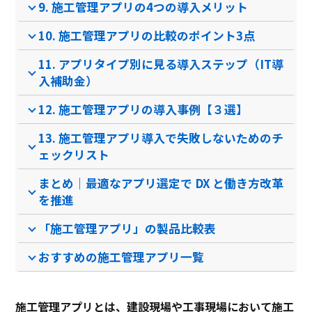
9. 施工管理アプリの4つの導入メリット
10. 施工管理アプリの比較のポイント3点
資料ダウンロード
資料ダウンロード
11. アプリタイプ別に見る導入ステップ（IT導
クラウド型ソフト
クラウド型ソフト
クラ
ソフト種別
入補助金）
12. 施工管理アプリの導入事例【３選】
Windowsアプリ
iOSアプ
PCブラウザ
スマートフォ
PCブ
推奨環境
リ
Androidアプリ
ンブラウザ
ンブ
13. 施工管理アプリ導入で失敗しないためのチ
ェックリスト
まとめ｜最適なアプリ選定で DX と働き方改革
電話 /
メール /
チャット
電話 /
メール /
チャット
電話 /
サポート
/
/
/
を推進
「施工管理アプリ」の製品比較表
おすすめの施工管理アプリ一覧
施工管理アプリとは、建設現場や工事現場において施工