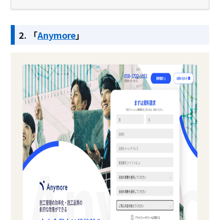
2. 「
Anymore
」