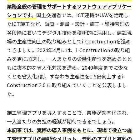
業務全般の管理をサポートするソフトウェアアプリケー
ションです。
国土交通省では、ICT建機やUAVを活用し
たICT施工など、調査・測量・設計・施工・維持管理の
各段階においてデジタル技術を積極的に活用し、建設現
場の生産性向上の取り組みとしてi-Constructionを進め
てきました。2024年4月には、i-Constructionの取り組
みを更に加速し、一人あたりの労働生産性を高めるとと
もに抜本的な省人化対策を進め、2040年度までに少な
くとも省人化3割、すなわち生産性を1.5倍向上するi-
Construction 2.0 に取り組んでいくことを公表しまし
た。
施工管理アプリを導入することで、業務が効率化され、
一人当たりの負担の軽減が期待できるでしょう。
本記事では、実際の導入事例をもとに、現場で役立つ施
工管理アプリの機能やメリット、無料のアプリと有料の