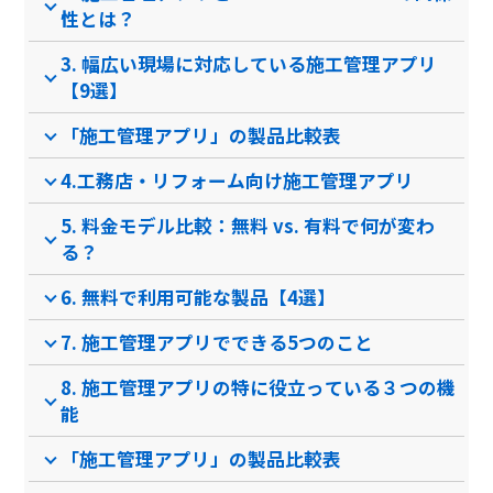
性とは？
チャット機能
3. 幅広い現場に対応している施工管理アプリ
BPO機能
【9選】
入退場管理
「施工管理アプリ」の製品比較表
電子受発注機能
4.工務店・リフォーム向け施工管理アプリ
勤怠管理
5. 料金モデル比較：無料 vs. 有料で何が変わ
原価計算機能
る？
地図登録
6. 無料で利用可能な製品【4選】
請求機能
7. 施工管理アプリでできる5つのこと
製品名
eYACHO
Anymore
8. 施工管理アプリの特に役立っている３つの機
能
サービス資料
「施工管理アプリ」の製品比較表
無料ダウンロード