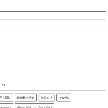
ソフト
理・閲覧
画像検索機能
社外向け
API連携
ッセージ
データ分析・レポート作成