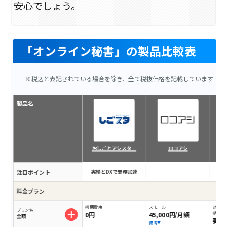
安心でしょう。
「オンライン秘書」の製品比較表
※税込と表記されている場合を除き、全て税抜価格を記載しています
製品名
おしごとアシスタ…
ロコアシ
注目ポイント
実績とDXで業務加速
料金プラン
初期費用
スモール
対応業
プラン名
0円
45,000円/月額
動しま
金額
要問
備考