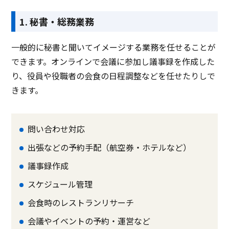
電話 /
メール /
チャット
電話 /
メール /
チャット
電話 /
サポート
1. 秘書・総務業務
/
/
/
一般的に秘書と聞いてイメージする業務を任せることが
できます。オンラインで会議に参加し議事録を作成した
り、役員や役職者の会食の日程調整などを任せたりしで
きます。
問い合わせ対応
出張などの予約手配（航空券・ホテルなど）
議事録作成
スケジュール管理
会食時のレストランリサーチ
会議やイベントの予約・運営など