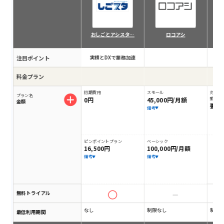
おしごとアシスタ…
ロコアシ
注目ポイント
実績とDXで業務加速
料金プラン
初期費用
スモール
対応業
プラン名
0円
45,000円/月額
動しま
金額
要問
備考
ピンポイントプラン
ベーシック
16,500円
100,000円/月額
備考
備考
無料トライアル
なし
制限なし
制限
最低利用期間