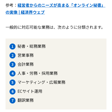
ティング
参考：
経営者からのニーズが高まる「オンライン秘書」
動画制作
の実像 | 経済界ウェブ
SNS運用
一般的に対応可能な業務は、次のように分類されます。
製品名
おしごとアシスタント し
ロコアシ
ごスタ
サービス資料
秘書・総務業務
無料ダウンロード
営業事務
会計業務
資料ダウンロード
人事・労務・採用業務
なし
なし
クラ
ソフト種別
マーケティング・広報業務
ECサイト運用
翻訳業務
PCブラウザ
スマートフォ
PCブラウザ
スマートフォ
なし
推奨環境
ンブラウザ
ンブラウザ