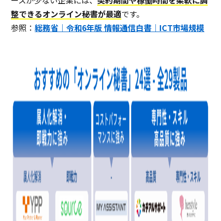
ースが少ない企業には、
契約期間や稼働時間を柔軟に調
整できるオンライン秘書が最適
です。
参照：
総務省｜令和6年版 情報通信白書｜ICT市場規模