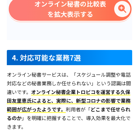
オンライン秘書の比較表
電話対応
を拡大表示する
総務・庶務
経理業務
業務改善コンサルティング
オフライン業務
4. 対応可能な業務7選
人事・労務・採用
オンライン秘書サービスは、「スケジュール調整や電話
秘書業務
対応などの秘書業務しか任せられない」という認識は間
チャットアプリで連絡可
違いです。
オンライン秘書企業トロピコを運営する久保
田友里恵氏によると、実際に、新型コロナの影響で業務
英語以外の多言語対応
範囲が広がったようです。
利用者が「
どこまで任せられ
英語対応
るのか
」を明確に把握することで、導入効果を最大化で
競合・広報ネタリサーチ
きます。
自社コンテンツ・記事ライ