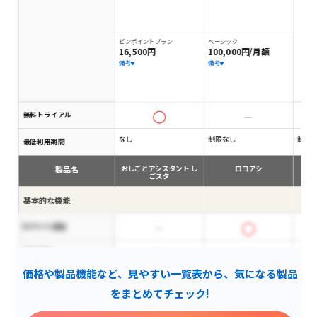
ピンポイントプラン
ベーシック
16,500円
100,000円/月額
備考
備考
無料トライアル
なし
制限なし
制限
最低利用期間
製品名
おしごとアシスタント し
ロコアシ
ごスタ
基本的な機能
ECサイト運営
営業事務
価格や製品機能など、見やすい一覧表から、気になる製品
広告・WEBサイト制作・運
用
をまとめてチェック!
メール対応