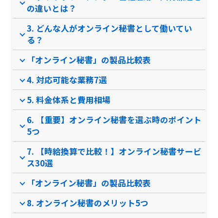
の違いとは？
資料ダウンロード
3. どんな人がオンライン秘書として働いてい
る？
なし
なし
クラ
ソフト種別
「オンライン秘書」の製品比較表
4. 対応可能な業務7選
PCブラウザ
スマートフォ
PCブラウザ
スマートフォ
なし
推奨環境
ンブラウザ
ンブラウザ
5. 料金体系と費用相場
6. 【重要】オンライン秘書を選ぶ時のポイント
電話 /
メール /
チャット
電話 /
メール /
チャット
電話 /
サポート
5つ
/
/
/
7. 【時給換算で比較！】オンライン秘書サービ
ス30選
「オンライン秘書」の製品比較表
8. オンライン秘書のメリット5つ