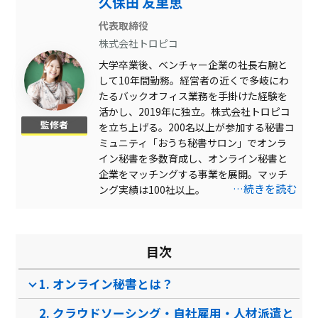
久保田 友里恵
秘書業務
代表取締役
株式会社トロピコ
チャットアプリで連絡可
大学卒業後、ベンチャー企業の社長右腕と
英語以外の多言語対応
して10年間勤務。経営者の近くで多岐にわ
たるバックオフィス業務を手掛けた経験を
英語対応
活かし、2019年に独立。株式会社トロピコ
監修者
競合・広報ネタリサーチ
を立ち上げる。200名以上が参加する秘書コ
ミュニティ「おうち秘書サロン」でオンラ
自社コンテンツ・記事ライ
イン秘書を多数育成し、オンライン秘書と
ティング
企業をマッチングする事業を展開。マッチ
動画制作
…続きを読む
ング実績は100社以上。
SNS運用
製品名
おしごとアシスタント し
ロコアシ
ごスタ
目次
サービス資料
1. オンライン秘書とは？
無料ダウンロード
2. クラウドソーシング・自社雇用・人材派遣と