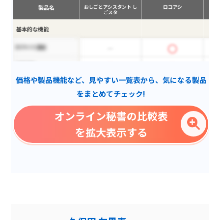
製品名
おしごとアシスタント し
ロコアシ
ごスタ
基本的な機能
ECサイト運営
営業事務
価格や製品機能など、見やすい一覧表から、気になる製品
広告・WEBサイト制作・運
用
をまとめてチェック!
メール対応
オンライン秘書の比較表
電話対応
を拡大表示する
総務・庶務
経理業務
業務改善コンサルティング
オフライン業務
人事・労務・採用