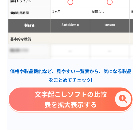
無料トライアル
1ヶ月
制限なし
制限
最低利用期間
製品名
AutoMemo
toruno
基本的な機能
表計算ソフト
自動文字起こし(リアルタイ
ム)
価格や製品機能など、見やすい一覧表から、気になる製品
文字データの共有
をまとめてチェック!
自動要約機能
文字起こしソフトの比較
文字データ解析
表を拡大表示する
外部ツールと連携可能
メモ機能
タグ付け機能