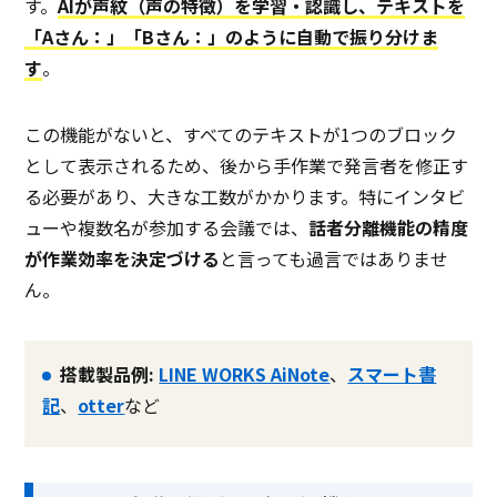
す。
AIが声紋（声の特徴）を学習・認識し、テキストを
「Aさん：」「Bさん：」のように自動で振り分けま
す
。
この機能がないと、すべてのテキストが1つのブロック
として表示されるため、後から手作業で発言者を修正す
る必要があり、大きな工数がかかります。特にインタビ
ューや複数名が参加する会議では、
話者分離機能の精度
が作業効率を決定づける
と言っても過言ではありませ
ん。
搭載製品例:
LINE WORKS AiNote
、
スマート書
記
、
otter
など