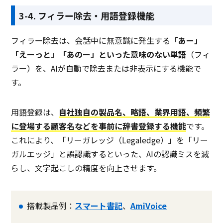
3-4. フィラー除去・用語登録機能
フィラー除去は、会話中に無意識に発生する
「あー」
「えーっと」「あのー」といった意味のない単語
（フィ
ラー）を、AIが自動で除去または非表示にする機能で
す。
用語登録は、
自社独自の製品名、略語、業界用語、頻繁
に登場する顧客名などを事前に辞書登録する機能
です。
これにより、「リーガレッジ（Legaledge）」を「リー
ガルエッジ」と誤認識するといった、AIの認識ミスを減
らし、文字起こしの精度を向上させます。
搭載製品例：
スマート書記
、
AmiVoice