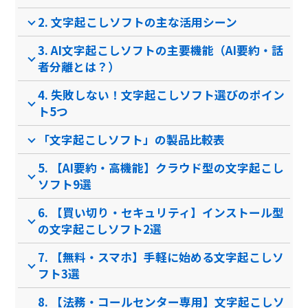
データ共同管理・編集
2. 文字起こしソフトの主な活用シーン
製品名
AutoMemo
toruno
3. AI文字起こしソフトの主要機能（AI要約・話
者分離とは？）
サービス資料
4. 失敗しない！文字起こしソフト選びのポイン
無料ダウンロード
ト5つ
「文字起こしソフト」の製品比較表
資料ダウンロード
5. 【AI要約・高機能】クラウド型の文字起こし
ソフト9選
パッケージ型ソフト
クラウド型ソフト
パッ
ソフト種別
6. 【買い切り・セキュリティ】インストール型
の文字起こしソフト2選
PCブラウザ
PCブラウザ
Windowsア
Win
推奨環境
プリ
iOSアプリ
7. 【無料・スマホ】手軽に始める文字起こしソ
フト3選
電話 /
メール /
チャット
電話 /
メール /
チャット
電話 /
8. 【法務・コールセンター専用】文字起こしソ
サポート