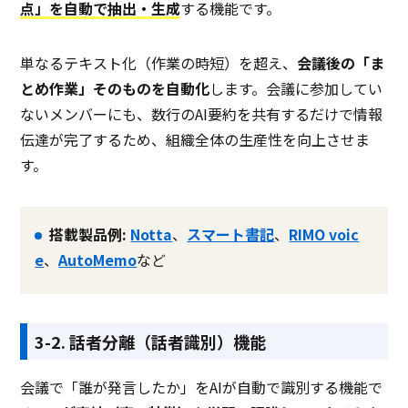
点」を自動で抽出・生成
する機能です。
単なるテキスト化（作業の時短）を超え、
会議後の「ま
とめ作業」そのものを自動化
します。会議に参加してい
ないメンバーにも、数行のAI要約を共有するだけで情報
伝達が完了するため、組織全体の生産性を向上させま
す。
搭載製品例:
Notta
、
スマート書記
、
RIMO voic
e
、
AutoMemo
など
3-2. 話者分離（話者識別）機能
会議で「誰が発言したか」をAIが自動で識別する機能で