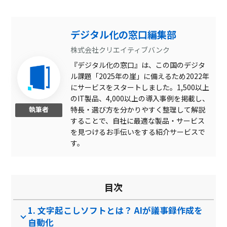
画面・音声収録
文字データ編集
デジタル化の窓口編集部
文字データの検索
株式会社クリエイティブバンク
『デジタル化の窓口』は、この国のデジタ
アクセス権限管理
ル課題「2025年の崖」に備えるため2022年
フィラー除去
にサービスをスタートしました。1,500以上
のIT製品、4,000以上の導入事例を掲載し、
話者識別機能
執筆者
特長・選び方を分かりやすく整理して解説
することで、自社に最適な製品・サービス
用語登録
を見つけるお手伝いをする紹介サービスで
自動翻訳機能
す。
音声データの暗号化
自動文字起こし(外部デー
目次
タ）
利用状況レポート
1. 文字起こしソフトとは？ AIが議事録作成を
自動文字起こし(録音)
自動化