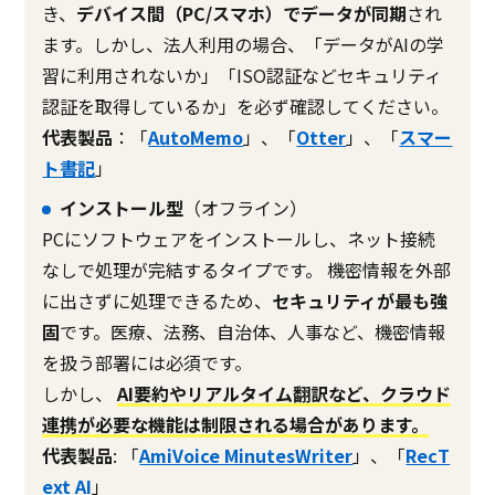
き、
デバイス間（PC/スマホ）でデータが同期
され
ます。しかし、法人利用の場合、「データがAIの学
習に利用されないか」「ISO認証などセキュリティ
認証を取得しているか」を必ず確認してください。
代表製品
：「
AutoMemo
」、「
Otter
」、「
スマー
ト書記
」
インストール型
（オフライン）
PCにソフトウェアをインストールし、ネット接続
なしで処理が完結するタイプです。 機密情報を外部
に出さずに処理できるため、
セキュリティが最も強
固
です。医療、法務、自治体、人事など、機密情報
を扱う部署には必須です。
しかし、
AI要約やリアルタイム翻訳など、クラウド
連携が必要な機能は制限される場合があります。
代表製品
: 「
AmiVoice MinutesWriter
」、「
RecT
ext AI
」