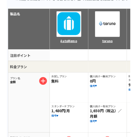
製品名
AutoMemo
toruno
注目ポイント
料金プラン
お試しプラン
個人向けー無料プラン
RecT
プラン名
無料
0円
ダウン
金額
9,9
備考
備考
スタンダードプラン
個人向けー有料プラン
1,480円/月
1,650円（税込）／
月額
備考
備考