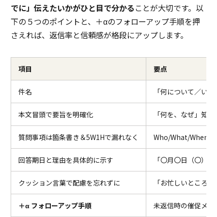
でに」伝えたいかがひと目で分かる
ことが大切です。以
下の５つのポイントと、＋αのフォローアップ手順を押
さえれば、返信率と信頼感が格段にアップします。
項目
要点
件名
「何について／いつ
本文冒頭で要旨を明確化
「何を、なぜ」知り
質問事項は箇条書き＆5W1Hで漏れなく
Who/What/When
回答期日と理由を具体的に示す
「〇月〇日（〇）ま
クッション言葉で配慮を忘れずに
「お忙しいところ恐
＋α フォローアップ手順
未返信時の催促メー