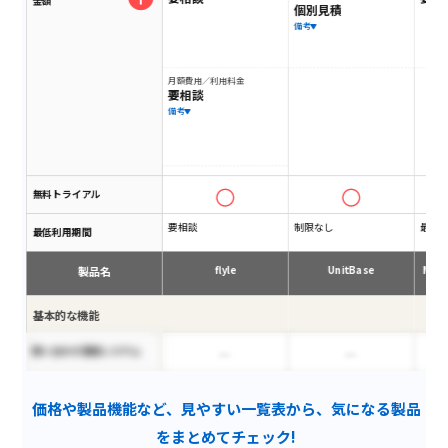
金額
個別見積
備考
月額費用／利用料金
要相談
備考
無料トライアル
要相談
制限なし
最低
最低利用期間
製品名
flyle
UnitBase
Micr
基本的な機能
問い合わせ管理システム
多言語対応
価格や製品機能など、見やすい一覧表から、気になる製品
エクスポート機能
をまとめてチェック!