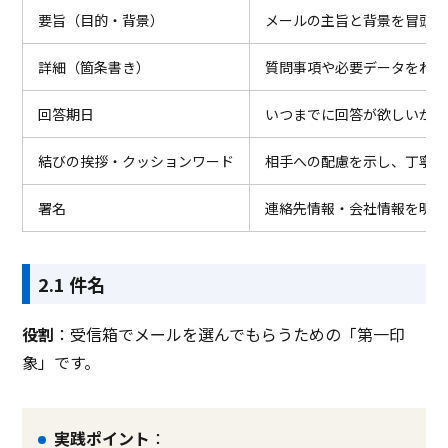
要旨（目的・背景）
メールの主旨と背景を冒頭で
詳細（箇条書き）
質問事項や必要データをわか
回答期日
いつまでに回答が欲しいか＆
結びの挨拶・クッションワード
相手への配慮を示し、丁寧に
署名
連絡先情報・会社情報を明示
2.1 件名
役割
：受信箱でメールを選んでもらうための「第一印
象」です。
実践ポイント
：