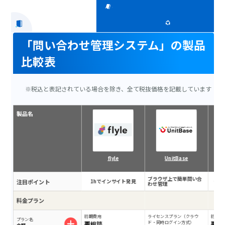
「問い合わせ管理システム」の製品
比較表
※税込と表記されている場合を除き、全て税抜価格を記載しています
製品名
flyle
UnitBase
ブラウザ上で簡単問い合
注目ポイント
1hでインサイト発見
Off
わせ管理
料金プラン
初期費用
ライセンスプラン（クラウ
初期費
プラン名
要相談
ド・同時ログイン方式）
要相