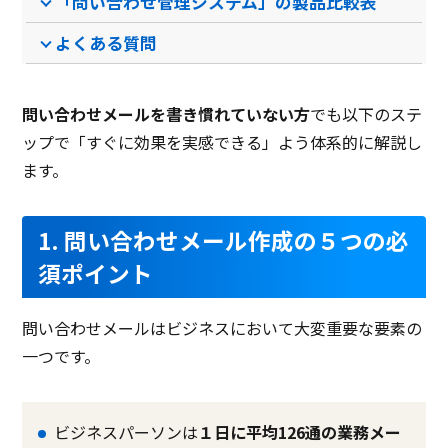
「問い合わせ管理システム」の製品比較表
ケージ型ソフト
よくある質問
PCブラウザ
PCブラウザ
スマートフォ
PCブ
推奨環境
ンブラウザ
iOSアプリ
Andr
Androidアプリ
問い合わせメールを書き慣れていない方
でも以下のステ
ップで「すぐに効果を実感できる」よう体系的に解説し
電話 /
メール /
チャット
電話 /
メール /
チャット
電話 /
サポート
/
/
/
ます。
1. 問い合わせメール作成の５つの必
須ポイント
問い合わせメールはビジネスにおいて大変重要な要素の
一つです。
ビジネスパーソンは
１日に平均126通の業務メー