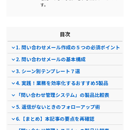
す。
コメント機能
ラベリング・フォルダ管理
テンプレート機能
目次
AI業務支援
1. 問い合わせメール作成の５つの必須ポイント
アラート機能
2. 問い合わせメールの基本構成
製品名
flyle
UnitBase
Micr
3. シーン別テンプレート７選
サービス資料
4. 実践！業務を効率化するおすすめ5製品
無料ダウンロード
「問い合わせ管理システム」の製品比較表
5. 返信がないときのフォローアップ術
資料ダウンロード
6.【まとめ】本記事の要点を再確認
クラウド型ソフト
クラウド型ソフト オン
クラ
ソフト種別
プレミス型ソフト パッ