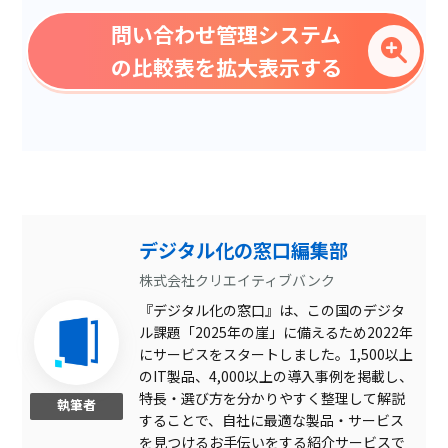
社内FAQ
問い合わせ管理システム
問い合わせ担当者の振り分
の比較表を拡大表示する
け
アクセス権限
一斉送信機能
対応漏れ・誤送信・二重送
信防止機能
顧客情報管理
デジタル化の窓口編集部
ステータス管理
株式会社クリエイティブバンク
外部サービスとの連携
『デジタル化の窓口』は、この国のデジタ
集計レポート作成
ル課題「2025年の崖」に備えるため2022年
にサービスをスタートしました。1,500以上
未読・既読確認
のIT製品、4,000以上の導入事例を掲載し、
対応履歴確認
特長・選び方を分かりやすく整理して解説
執筆者
することで、自社に最適な製品・サービス
フォーム作成・管理
を見つけるお手伝いをする紹介サービスで