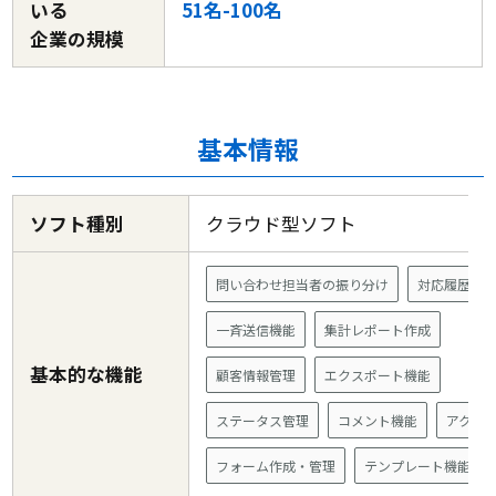
いる
51名-100名
企業の規模
基本情報
ソフト種別
クラウド型ソフト
問い合わせ担当者の振り分け
対応履歴確
一斉送信機能
集計レポート作成
基本的な機能
顧客情報管理
エクスポート機能
ステータス管理
コメント機能
アクセ
フォーム作成・管理
テンプレート機能