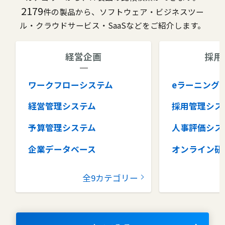
2179
件の製品から、ソフトウェア・ビジネスツー
ル・クラウドサービス・SaaSなどをご紹介します。
経営企画
採用
ワークフローシステム
eラーニング
経営管理システム
採用管理シス
予算管理システム
人事評価シス
企業データベース
オンライン研
グループウェア
健康管理シス
全9カテゴリー
コラボレーションツール
タレントマネ
ム
ナレッジマネジメントツール