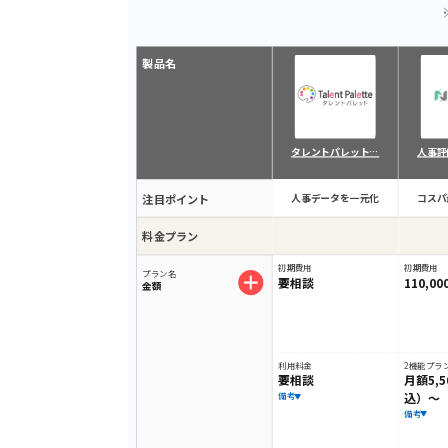
製品名
タレントパレット…
人事評
注目ポイント
人事データを一元化
コスパ
料金プラン
初期費用
初期費用
プラン名
要相談
110,
金額
利用料金
2機能プラ
要相談
月額5,
込）～
備考
備考