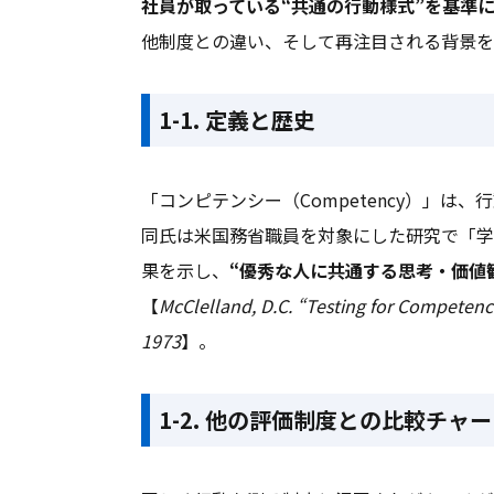
社員が取っている“共通の行動様式”を基準
他制度との違い、そして再注目される背景を
1-1. 定義と歴史
「コンピテンシー（Competency）」は、行
同氏は米国務省職員を対象にした研究で「学歴
果を示し、
“優秀な人に共通する思考・価値
【
McClelland, D.C. “Testing for Competenc
1973
】。
1-2. 他の評価制度との比較チャ