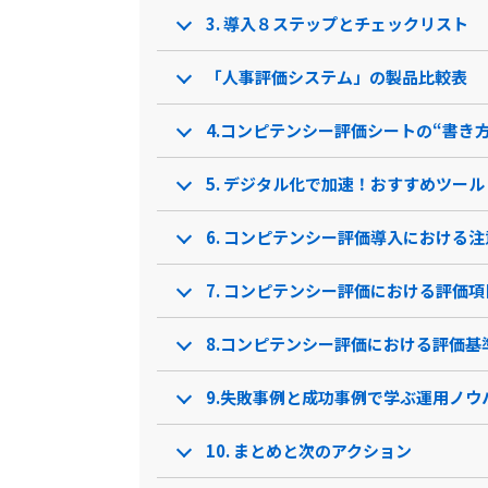
勤怠管理システム連携
3. 導入８ステップとチェックリスト
製品名
タレントパレット（人事
人事評
評価・タレント…
「人事評価システム」の製品比較表
サービス資料
4.コンピテンシー評価シートの“書き
無料ダウンロード
5. デジタル化で加速！おすすめツー
資料ダウンロード
資料
6. コンピテンシー評価導入における注
クラウド型ソフト
クラウ
ソフト種別
7. コンピテンシー評価における評価項
8.コンピテンシー評価における評価基
PCブラウザ
スマートフォ
PCブラウ
推奨環境
ンブラウザ
9.失敗事例と成功事例で学ぶ運用ノウ
10. まとめと次のアクション
電話 /
メール /
チャット
電話 /
メ
サポート
/
/