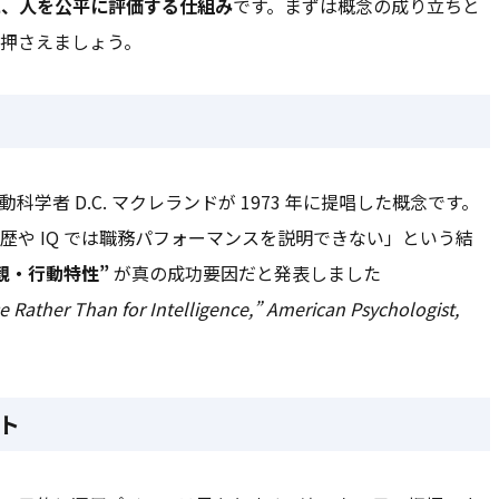
に、人を公平に評価する仕組み
です。まずは概念の成り立ちと
押さえましょう。
動科学者 D.C. マクレランドが 1973 年に提唱した概念です。
や IQ では職務パフォーマンスを説明できない」という結
観・行動特性”
が真の成功要因だと発表しました
e Rather Than for Intelligence,” American Psychologist,
ート