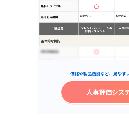
無料トライアル
制限なし
6か月間
最低利用期間
製品名
タレントパレット（人事
人事評
評価・タレント…
基本的な機能
MBO評価対応
Excel出力
価格や製品機能など、見やす
行動特性評価
人事給与システム連携
人事評価シス
大規模企業向け
PDF出力
小中規模企業向け
csv出力