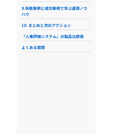
9.失敗事例と成功事例で学ぶ運用ノウ
ハウ
10. まとめと次のアクション
「人事評価システム」の製品比較表
COMPANY …
JobSuite…
POSITIVE
ヒト
よくある質問
労務・人事戦略も網羅
データに基く戦略人事
給与・就業管理と連携
初期費
初期費用
初期費用
初期費用
初期費用
要相談
150,000円
要相談
0円
備考
利用料金
50名プラン
利用料金
スタートプラ
要相談
30,000円/月額
要相談
10,000
備考
備考