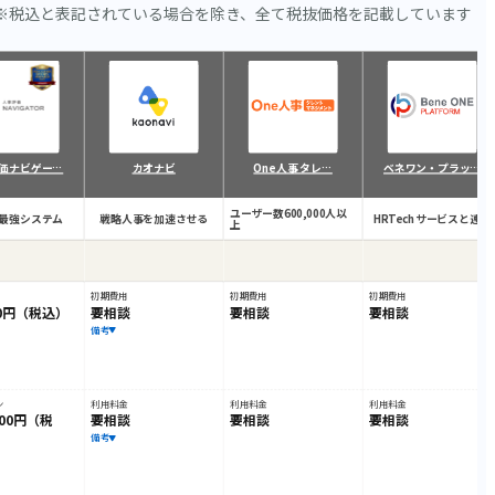
※税込と表記されている場合を除き、全て税抜価格を記載しています
価ナビゲー…
カオナビ
One人事 タレ…
ベネワン・プラッ…
ユーザー数600,000人以
最強システム
戦略人事を加速させる
HRTechサービスと連携
上
初期費用
初期費用
初期費用
000円（税込）
要相談
要相談
要相談
備考
ン
利用料金
利用料金
利用料金
500円（税
要相談
要相談
要相談
備考