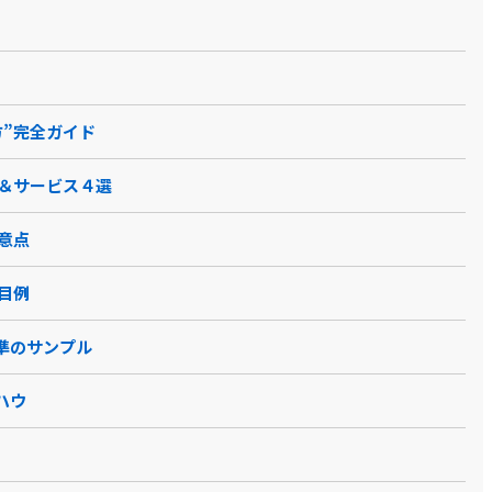
価ナビゲーター
カオナビ
One人事 タレントマネジ
ベネワン・プラットフォ
メント
ーム
方”完全ガイド
ル＆サービス４選
ダウンロード
資料ダウンロード
意点
ド型ソフト
クラウド型ソフト
クラウド型ソフト パッ
クラウド型ソフト
ケージ型ソフト
目例
準のサンプル
ザ
PCブラウザ
スマートフォ
PCブラウザ
PCブラウザ
ンブラウザ
ハウ
ール /
チャット
電話 /
メール /
チャット
電話 /
メール /
チャット
電話 /
メール /
チャット
/
/
/