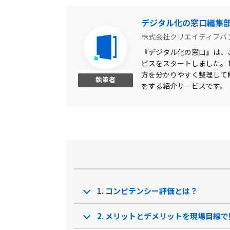
車走行距離計算
デジタル化の窓口編集
株式会社クリエイティブバ
組織図作成
『デジタル化の窓口』は、こ
評価分布表示
ビスをスタートしました。1,
方を分かりやすく整理して
帳票自動作成
執筆者
をする紹介サービスです。
日報共有機能
アンケート機能
資格取得申請機能
目標管理機能
評価シートのテンプレート
あり
1. コンピテンシー評価とは？
ハイパフォーマンス分析
評価傾向分析
2. メリットとデメリットを現場目線で