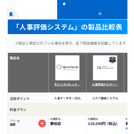
「人事評価システム」の製品比較表
※税込と表記されている場合を除き、全て税抜価格を記載しています
製品名
タレントパレット…
人事評価ナビゲー…
注目ポイント
人事データを一元化
コスパ最強システム
戦
料金プラン
初期費用
初期費用
初期費
プラン名
要相談
110,000円（税込）
要相
金額
備考