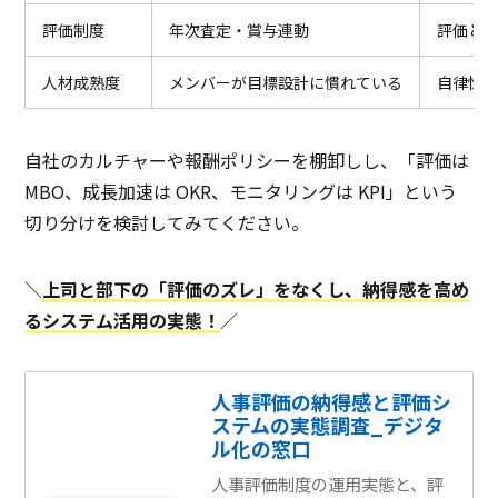
評価制度
年次査定・賞与連動
評価と
人材成熟度
メンバーが目標設計に慣れている
自律性
自社のカルチャーや報酬ポリシーを棚卸しし、「評価は
MBO、成長加速は OKR、モニタリングは KPI」という
切り分けを検討してみてください。
＼
上司と部下の「評価のズレ」をなくし、納得感を高め
るシステム活用の実態！
／
人事評価の納得感と評価シ
ステムの実態調査_デジタ
ル化の窓口
人事評価制度の運用実態と、評