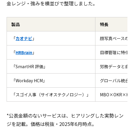
金レンジ・強みを横並びで整理しました。
製品
特長
「
カオナビ
」
顔写真ベースのU
「
HRBrain
」
目標管理に特化し
「SmartHR 評価」
労務データと自動
「Workday HCM」
グローバル統合タ
「スゴイ人事（サイオステクノロジー）」
MBO×OKR×K
*公表金額のないサービスは、ヒアリングした実勢レン
ジを記載。価格は税抜・2025年6月時点。