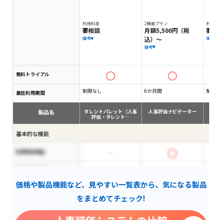
利用料金
2機能プラン
利用料
要相談
月額5,500円（税
要相
込）～
備考
備考
備考
無料トライアル
制限なし
6か月間
制限
最低利用期間
製品名
タレントパレット（人事
人事評価ナビゲーター
評価・タレント…
基本的な機能
目標管理機能
大規模企業向け
価格や製品機能など、見やすい一覧表から、気になる製品
ハイパフォーマンス分析
をまとめてチェック!
評価傾向分析