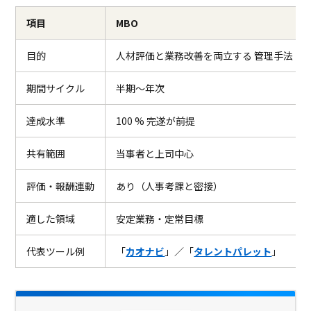
項目
MBO
目的
人材評価と業務改善を両立する 管理手法
期間サイクル
半期〜年次
達成水準
100 % 完遂が前提
共有範囲
当事者と上司中心
評価・報酬連動
あり（人事考課と密接）
適した領域
安定業務・定常目標
代表ツール例
「
カオナビ
」／「
タレントパレット
」