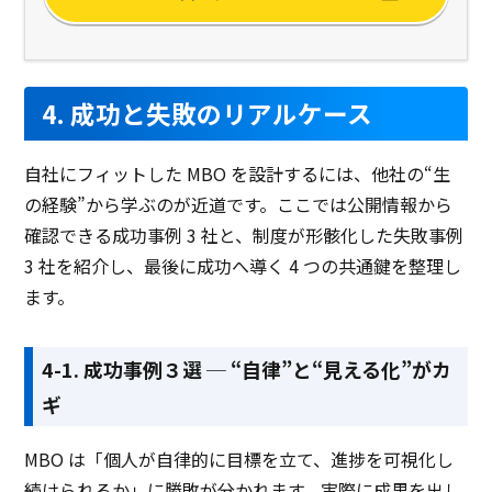
評価シートのテンプレート
あり
製品名
タレントパレット（人事
人事評価ナビゲーター
評価・タレント…
4. 成功と失敗のリアルケース
サービス資料
無料ダウンロード
自社にフィットした MBO を設計するには、他社の“生
の経験”から学ぶのが近道です。ここでは公開情報から
確認できる成功事例 3 社と、制度が形骸化した失敗事例
資料ダウンロード
資料ダウンロード
3 社を紹介し、最後に成功へ導く 4 つの共通鍵を整理し
クラウド型ソフト
クラウド型ソフト
クラ
ます。
ソフト種別
4-1. 成功事例３選 ─ “自律”と“見える化”がカ
PCブラウザ
スマートフォ
PCブラウザ
PCブ
推奨環境
ンブラウザ
ンブ
ギ
MBO は「個人が自律的に目標を立て、進捗を可視化し
電話 /
メール /
チャット
電話 /
メール /
チャット
電話 /
サポート
続けられるか」に勝敗が分かれます。実際に成果を出し
/
/
/