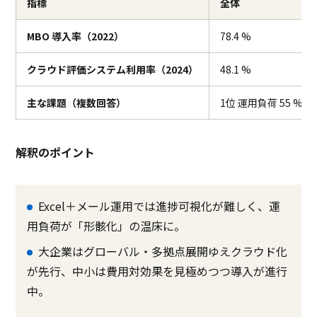
指標
全体
MBO 導入率（2022）
78.4 %
クラウド評価システム利用率（2024）
48.1 %
主な課題（複数回答）
1位 運用負荷 55 %2位
解釈のポイント
Excel＋メール運用では進捗可視化が難しく、運
用負荷が「形骸化」の温床に。
大企業はグローバル・多拠点展開ゆえクラウド化
が先行、中小は費用対効果を見極めつつ導入が進行
中。