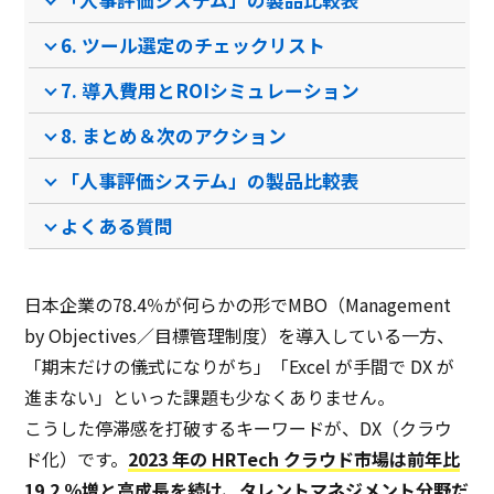
「人事評価システム」の製品比較表
PCブラウザ
スマートフォ
PCブラウザ
PCブ
推奨環境
ンブラウザ
ンブ
6. ツール選定のチェックリスト
7. 導入費用とROIシミュレーション
電話 /
メール /
チャット
電話 /
メール /
チャット
電話 /
サポート
/
/
/
8. まとめ＆次のアクション
「人事評価システム」の製品比較表
よくある質問
日本企業の78.4％が何らかの形でMBO（Management
by Objectives／目標管理制度）を導入している一方、
「期末だけの儀式になりがち」「Excel が手間で DX が
進まない」といった課題も少なくありません。
こうした停滞感を打破するキーワードが、DX（クラウ
ド化）です。
2023 年の HRTech クラウド市場は前年比
19.2 ％増と高成長を続け、タレントマネジメント分野だ