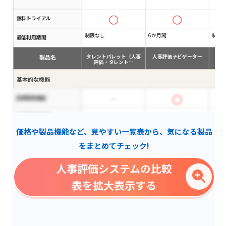
無料トライアル
制限なし
6か月間
制限
最低利用期間
製品名
タレントパレット（人事
人事評価ナビゲーター
評価・タレント…
基本的な機能
目標管理機能
大規模企業向け
価格や製品機能など、見やすい一覧表から、気になる製品
ハイパフォーマンス分析
をまとめてチェック!
評価傾向分析
人事評価システムの比較
評価分布表示
表を拡大表示する
MBO評価対応
勤怠管理システム連携