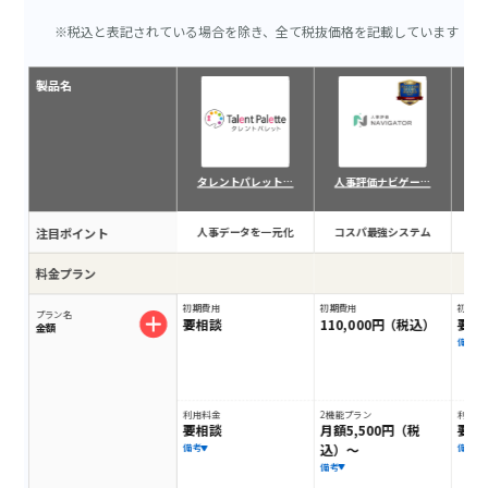
※税込と表記されている場合を除き、全て税抜価格を記載しています
製品名
タレントパレット…
人事評価ナビゲー…
注目ポイント
人事データを一元化
コスパ最強システム
戦
料金プラン
初期費用
初期費用
初期費
プラン名
要相談
110,000円（税込）
要相
金額
備考
利用料金
2機能プラン
利用料
要相談
月額5,500円（税
要相
込）～
備考
備考
備考