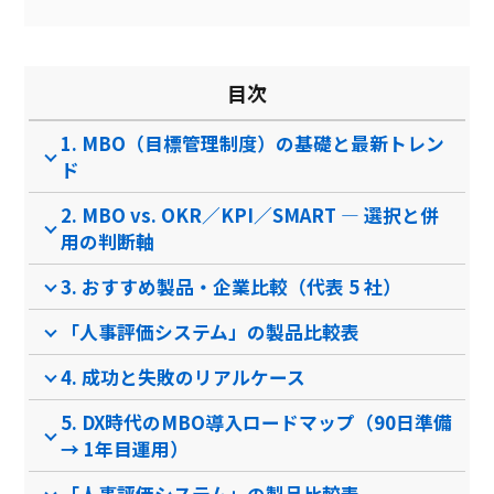
帳票自動作成
日報共有機能
目次
アンケート機能
1. MBO（目標管理制度）の基礎と最新トレン
評価シートのテンプレート
あり
ド
製品名
タレントパレット（人事
人事評価ナビゲーター
評価・タレント…
2. MBO vs. OKR／KPI／SMART ― 選択と併
サービス資料
用の判断軸
無料ダウンロード
3. おすすめ製品・企業比較（代表 5 社）
「人事評価システム」の製品比較表
4. 成功と失敗のリアルケース
資料ダウンロード
資料ダウンロード
クラウド型ソフト
クラウド型ソフト
クラ
5. DX時代のMBO導入ロードマップ（90日準備
ソフト種別
→ 1年目運用）