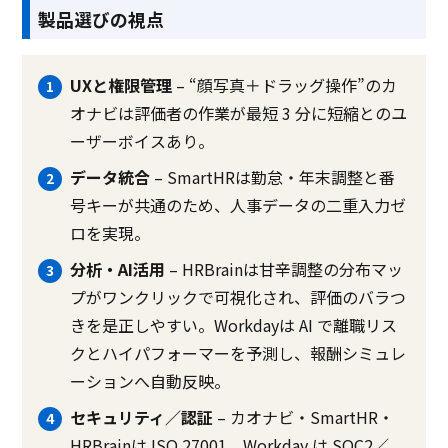
製品選びの視点
UXと権限管理
– “顔写真＋ドラッグ操作”のカ
オナビは評価者の作業が最短 3 分に短縮とのユ
ーザーボイスあり。
データ統合
– SmartHRは勤怠・年末調整と番
号キーが共通のため、人事データの二重入力ゼ
ロを実現。
分析・AI活用
– HRBrainは甘辛調整の分布マッ
プがワンクリックで可視化され、評価のバラつ
きを是正しやすい。Workdayは AI で離職リス
クとハイパフォーマーを予測し、報酬シミュレ
ーションへ自動反映。
セキュリティ／認証
– カオナビ・SmartHR・
HRBrainは ISO 27001、Workday は SOC2／