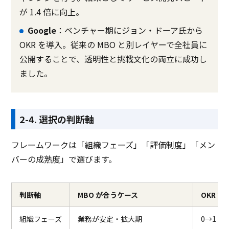
が 1.4 倍に向上。
Google
：ベンチャー期にジョン・ドーア氏から
OKR を導入。従来の MBO と別レイヤーで全社員に
公開することで、透明性と挑戦文化の両立に成功し
ました。
2-4. 選択の判断軸
フレームワークは「組織フェーズ」「評価制度」「メン
バーの成熟度」で選びます。
判断軸
MBO が合うケース
OKR 
組織フェーズ
業務が安定・拡大期
0→1 