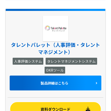
行動特性評価
人事給与システム連携
PDF出力
資格取得申請機能
小中規模企業向け
タレントパレット（人事評価・タレント
csv出力
マネジメント）
車走行距離計算
人事評価システム
タレントマネジメントシステム
Excel出力
OKRツール
組織図作成
製品詳細はこちら
帳票自動作成
日報共有機能
アンケート機能
資料ダウンロード