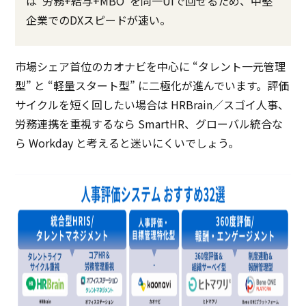
は“労務+給与+MBO”を同一UIで回せるため、中堅
企業でのDXスピードが速い。
市場シェア首位のカオナビを中心に “タレント一元管理
型” と “軽量スタート型” に二極化が進んでいます。評価
サイクルを短く回したい場合は HRBrain／スゴイ人事、
労務連携を重視するなら SmartHR、グローバル統合な
ら Workday と考えると迷いにくいでしょう。