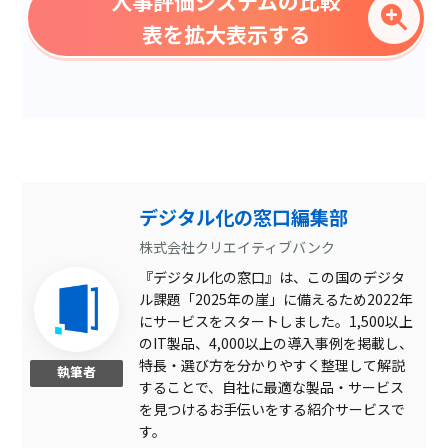
人事評価システムの比較
評価分布表示
表を拡大表示する
MBO評価対応
勤怠管理システム連携
行動特性評価
人事給与システム連携
PDF出力
デジタル化の窓口編集部
資格取得申請機能
株式会社クリエイティブバンク
『デジタル化の窓口』は、この国のデジタ
小中規模企業向け
ル課題「2025年の崖」に備えるため2022年
csv出力
にサービスをスタートしました。1,500以上
のIT製品、4,000以上の導入事例を掲載し、
車走行距離計算
特長・選び方を分かりやすく整理して解説
執筆者
することで、自社に最適な製品・サービス
Excel出力
を見つけるお手伝いをする紹介サービスで
組織図作成
す。