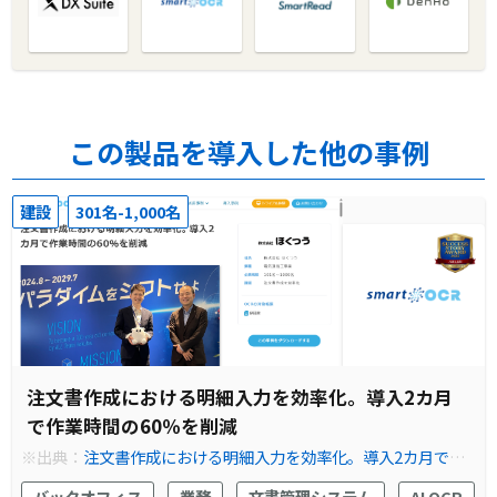
この製品を導入した他の事例
建設
301名-1,000名
注文書作成における明細入力を効率化。導入2カ月
で作業時間の60％を削減
※出典：
注文書作成における明細入力を効率化。導入2カ月で作
業時間の60％を削減｜導入事例｜AI-OCR対応のスマートOCR
バックオフィス
業務
文書管理システム
AI OCR