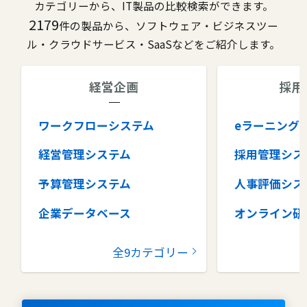
カテゴリーから、IT製品の比較検索ができます。
2179
件の製品から、ソフトウェア・ビジネスツー
ル・クラウドサービス・SaaSなどをご紹介します。
経営企画
採用
ワークフローシステム
eラーニング
経営管理システム
採用管理シス
予算管理システム
人事評価シス
企業データベース
オンライン研
グループウェア
健康管理シス
全9カテゴリー
コラボレーションツール
タレントマネ
ム
ナレッジマネジメントツール