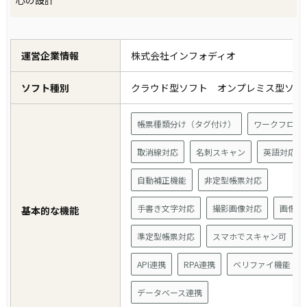
心の設計
運営企業情報
株式会社インフォディオ
ソフト種別
クラウド型ソフト オンプレミス型ソ
帳票種類分け（タグ付け）
ワークフロー
取消線対応
名刺スキャン
英語対応
自動補正機能
非定型帳票対応
手書き文字対応
撮影画像対応
画像読
基本的な機能
準定型帳票対応
スマホでスキャン可
API連携
RPA連携
ベリファイ機能
データベース連携