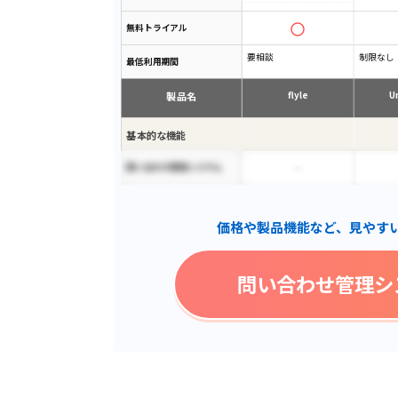
無料トライアル
要相談
制限なし
最低利用期間
製品名
flyle
U
基本的な機能
問い合わせ管理システム
アラート機能
価格や製品機能など、見やす
外部サービスとの連携
社内FAQ
問い合わせ管理シ
問い合わせ担当者の振り分
け
アクセス権限
一斉送信機能