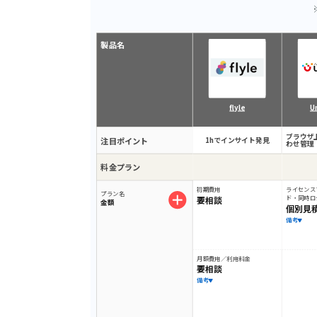
製品名
flyle
U
ブラウザ
注目ポイント
1hでインサイト発見
わせ管理
料金プラン
初期費用
ライセンス
プラン名
要相談
ド・同時ロ
金額
個別見
備考
月額費用／利用料金
要相談
備考