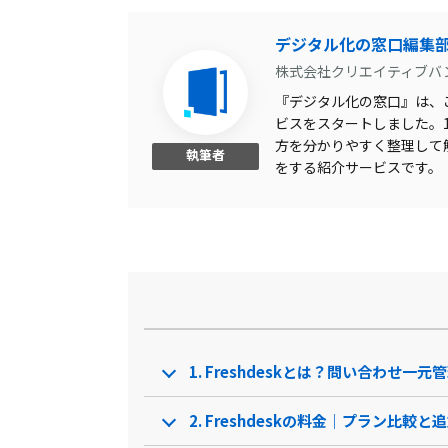
対応漏れ・誤送信・二重送
信防止機能
デジタル化の窓口編集
顧客情報管理
株式会社クリエイティブバ
ステータス管理
『デジタル化の窓口』は、こ
集計レポート作成
ビスをスタートしました。1,
方を分かりやすく整理して
執筆者
多言語対応
をする紹介サービスです。
未読・既読確認
対応履歴確認
フォーム作成・管理
コメント機能
ラベリング・フォルダ管理
1. Freshdeskとは？問い合わせ一
テンプレート機能
2. Freshdeskの料金｜プラン比較
AI業務支援