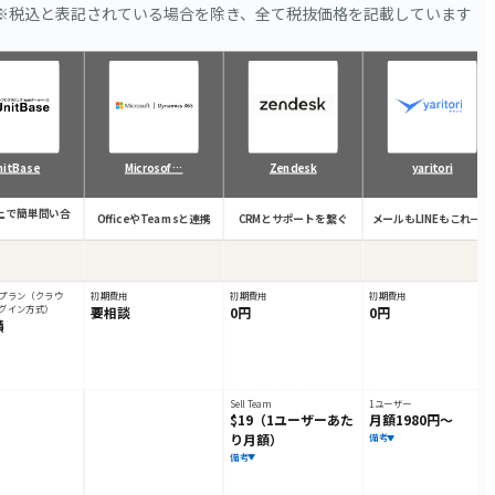
※税込と表記されている場合を除き、全て税抜価格を記載しています
nitBase
Microsof…
Zendesk
yaritori
上で簡単問い合
OfficeやTeamsと連携
CRMとサポートを繋ぐ
メールもLINEもこれ一つ
プラン（クラウ
初期費用
初期費用
初期費用
グイン方式）
要相談
0円
0円
積
Sell Team
1ユーザー
$19（1ユーザーあた
月額1980円～
り月額）
備考
備考