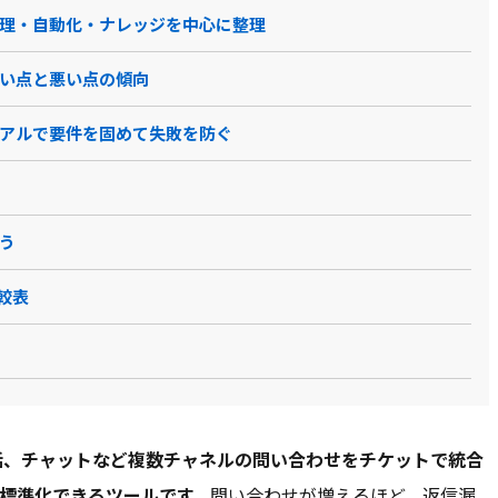
ット管理・自動化・ナレッジを中心に整理
nitBase
Microsoft Dynamics…
Zendesk
yaritori
｜良い点と悪い点の傾向
トライアルで要件を固めて失敗を防ぐ
よう
型ソフト オン
クラウド型ソフト
クラウド型ソフト
クラウド型ソフト
較表
型ソフト パッ
型ソフト
ザ
スマートフォ
PCブラウザ
iOSアプリ
PCブラウザ
スマートフォ
PCブラウザ
ザ
iOSアプリ
Androidアプリ
ンブラウザ
dアプリ
話、チャットなど複数チャネルの問い合わせをチケットで統合
ール /
チャット
電話 /
メール /
チャット
電話 /
メール /
チャット
電話 /
メール /
チャット
/
/
/
標準化できるツールです。
問い合わせが増えるほど、返信漏