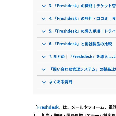
エクスポート機能
3. 「Freshdesk」の機能｜チケ
製品名
flyle
U
4. 「Freshdesk」の評判・口コミ
サービス資料
5. 「Freshdesk」の導入手順｜
無料ダウンロード
6. 「Freshdesk」と他社製品の比較
7. まとめ｜「Freshdesk」を導入し
資料ダウンロード
クラウド型ソフト
クラウド
ソフト種別
「問い合わせ管理システム」の製品比
プレミス
ケージ
よくある質問
PCブラウザ
PCブラウ
推奨環境
ンブラウ
Androi
「
Freshdesk
」は、メールやフォーム、電
電話 /
メール /
チャット
電話 /
メ
サポート
/
/
し、担当・期限・履歴を揃えてチーム対応を