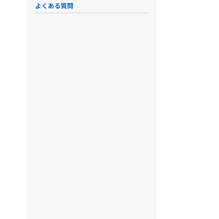
よくある質問
Tayori
SmartSta…
freshdes…
Zoho
フォームもFAQも簡単
低価格で本格IT運用
全窓口の問合せに対応
窓口の問合
フリープラン
初期費用
FREE
Freeプラン
0円
0円
0円
0円
備考
備考
備考
スターターコース
ベーシック
GROWTH
スタンダード
月額3800円(税抜)
2,000円/月額
月間契約：月額2700
2,400円
円/1担当者または、
額
備考
備考
年間契約：月額2200
備考
円/1担当者