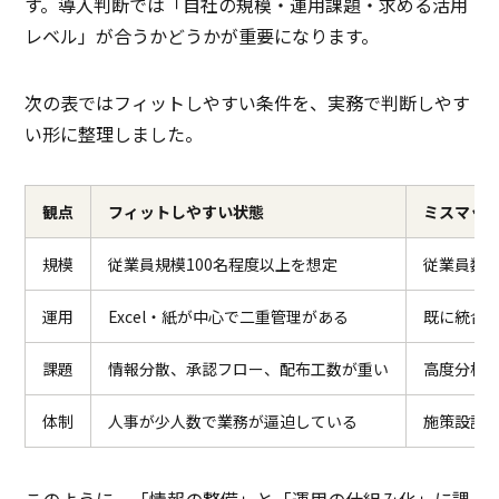
す。導入判断では「自社の規模・運用課題・求める活用
レベル」が合うかどうかが重要になります。
次の表ではフィットしやすい条件を、実務で判断しやす
い形に整理しました。
観点
フィットしやすい状態
ミスマッ
規模
従業員規模100名程度以上を想定
従業員数
運用
Excel・紙が中心で二重管理がある
既に統合H
課題
情報分散、承認フロー、配布工数が重い
高度分析
体制
人事が少人数で業務が逼迫している
施策設計
このように、「情報の整備」と「運用の仕組み化」に課