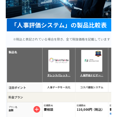
「人事評価システム」の製品比較表
※税込と表記されている場合を除き、全て税抜価格を記載しています
製品名
タレントパレット…
人事評価ナビゲー…
注目ポイント
人事データを一元化
コスパ最強システム
戦
料金プラン
初期費用
初期費用
初期費
プラン名
要相談
110,000円（税込）
要相
金額
備考