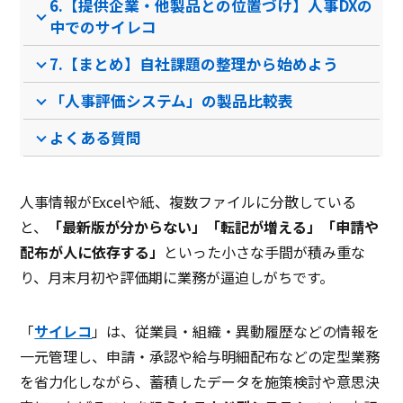
6.【提供企業・他製品との位置づけ】人事DXの
PCブラウザ
スマートフォ
PCブラウザ
PCブ
推奨環境
中でのサイレコ
ンブラウザ
ンブ
7.【まとめ】自社課題の整理から始めよう
電話 /
メール /
チャット
電話 /
メール /
チャット
電話 /
サポート
「人事評価システム」の製品比較表
/
/
/
よくある質問
人事情報がExcelや紙、複数ファイルに分散している
と、
「最新版が分からない」「転記が増える」「申請や
配布が人に依存する」
といった小さな手間が積み重な
り、月末月初や評価期に業務が逼迫しがちです。
「
サイレコ
」は、従業員・組織・異動履歴などの情報を
一元管理し、申請・承認や給与明細配布などの定型業務
を省力化しながら、蓄積したデータを施策検討や意思決