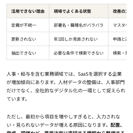
活用できない理由
現場でよくある状態
改善の方
定義が不統一
部署名・職種名がバラバラ
マスタを
更新されない
年1回しか見直されない
申請と連
抽出できない
必要な条件で検索できない
検索・集
人事・給与を含む業務領域では、SaaSを選択する企業
が増加傾向にあります。人材データの整備は、人事部門
だけでなく、全社的なデジタル化の一環として捉えられ
ています。
ただし、最初から項目を増やしすぎると、入力されな
い・見られないデータが増える原因になります。
配置、
育成、評価など、意思決定に直結する情報から整備する