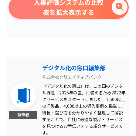
人事評価システムの比較
評価分布表示
表を拡大表示する
MBO評価対応
勤怠管理システム連携
行動特性評価
人事給与システム連携
PDF出力
デジタル化の窓口編集部
資格取得申請機能
株式会社クリエイティブバンク
『デジタル化の窓口』は、この国のデジタ
小中規模企業向け
ル課題「2025年の崖」に備えるため2022年
csv出力
にサービスをスタートしました。1,500以上
のIT製品、4,000以上の導入事例を掲載し、
車走行距離計算
特長・選び方を分かりやすく整理して解説
執筆者
することで、自社に最適な製品・サービス
Excel出力
を見つけるお手伝いをする紹介サービスで
組織図作成
す。