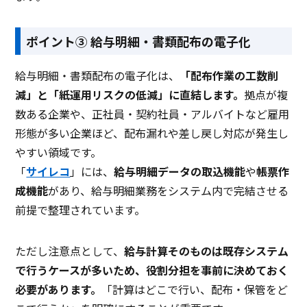
ポイント③ 給与明細・書類配布の電子化
給与明細・書類配布の電子化は、
「配布作業の工数削
減」と「紙運用リスクの低減」に直結します。
拠点が複
数ある企業や、正社員・契約社員・アルバイトなど雇用
形態が多い企業ほど、配布漏れや差し戻し対応が発生し
やすい領域です。
「
サイレコ
」には、
給与明細データの取込機能
や
帳票作
成機能
があり、給与明細業務をシステム内で完結させる
前提で整理されています。
ただし注意点として、
給与計算そのものは既存システム
で行うケースが多いため、役割分担を事前に決めておく
必要があります。
「計算はどこで行い、配布・保管をど