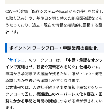
CSV一括登録（既存システムやExcelからの移行を想定し
た取り込み）や、基準日を切り替えた組織図確認などを
うたっており、過去・現在の情報を継続的に蓄積する設
計です。
ポイント② ワークフロー・申請業務の自動化
「
サイレコ
」のワークフローは、
「申請・承認をオンラ
インで完結させ、転記や更新忘れを防ぐ」仕組み
です。
申請から承認までの履歴が残るため、誰が・いつ・何を
承認したかを後から確認しやすくなります。
公式情報では、入退社手続きや変更情報申請などをワー
クフローで回し、
書類提出のペーパーレス化
や
郵送・回
覧にかかる手間と時間の削減
につながる点が示されてい
ます。