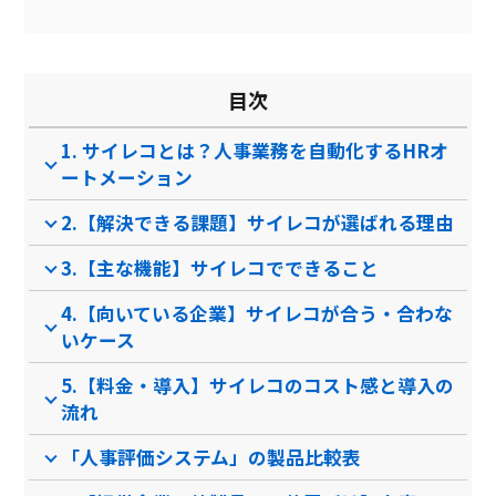
帳票自動作成
日報共有機能
目次
アンケート機能
1. サイレコとは？人事業務を自動化するHRオ
評価シートのテンプレート
あり
ートメーション
製品名
タレントパレット（人事
人事評価ナビゲーター
評価・タレント…
2.【解決できる課題】サイレコが選ばれる理由
サービス資料
3.【主な機能】サイレコでできること
無料ダウンロード
4.【向いている企業】サイレコが合う・合わな
いケース
5.【料金・導入】サイレコのコスト感と導入の
資料ダウンロード
資料ダウンロード
流れ
クラウド型ソフト
クラウド型ソフト
クラ
ソフト種別
「人事評価システム」の製品比較表