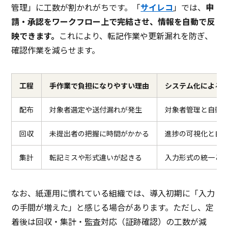
管理」に工数が割かれがちです。「
サイレコ
」では、
申
請・承認をワークフロー上で完結させ、情報を自動で反
映できます。
これにより、転記作業や更新漏れを防ぎ、
確認作業を減らせます。
工程
手作業で負担になりやすい理由
システム化による
配布
対象者選定や送付漏れが発生
対象者管理と自動
回収
未提出者の把握に時間がかかる
進捗の可視化と自
集計
転記ミスや形式違いが起きる
入力形式の統一と
なお、紙運用に慣れている組織では、導入初期に「入力
の手間が増えた」と感じる場合があります。ただし、定
着後は回収・集計・監査対応（証跡確認）の工数が減