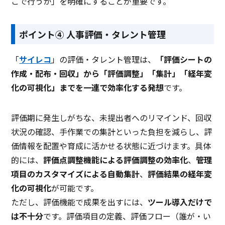
こで行うか」を明確にすることが重要です。
ポイント④ 人事評価・タレント管理
「
サイレコ
」の評価・タレント管理は、
「評価シートの
作成・配布・回収」から「評価調整」「集計」「経年変
化の可視化」までを一連で効率化する発想
です。
評価期に発生しがちな、未提出者へのリマインド、回収
状況の確認、手作業での集計といった負担を減らし、評
価情報を配置や育成に活かせる状態に近づけます。具体
的には、
評価点調整機能による評価調整の効率化
、
管理
項目のカスタマイズによる自動集計
、
評価結果の経年変
化の可視化
が可能です。
ただし、評価機能で成果を出すには、
ツール導入だけで
は不十分
です。評価項目の定義、評価フロー（誰が・い