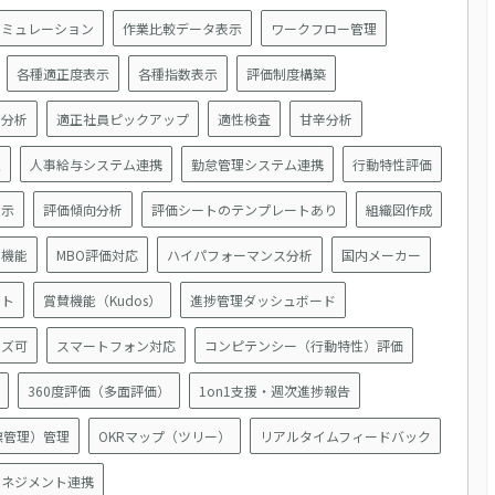
シミュレーション
作業比較データ表示
ワークフロー管理
各種適正度表示
各種指数表示
評価制度構築
ド分析
適正社員ピックアップ
適性検査
甘辛分析
理
人事給与システム連携
勤怠管理システム連携
行動特性評価
表示
評価傾向分析
評価シートのテンプレートあり
組織図作成
ト機能
MBO評価対応
ハイパフォーマンス分析
国内メーカー
ート
賞賛機能（Kudos）
進捗管理ダッシュボード
イズ可
スマートフォン対応
コンピテンシー（行動特性）評価
360度評価（多面評価）
1on1支援・週次進捗報告
標管理）管理
OKRマップ（ツリー）
リアルタイムフィードバック
マネジメント連携