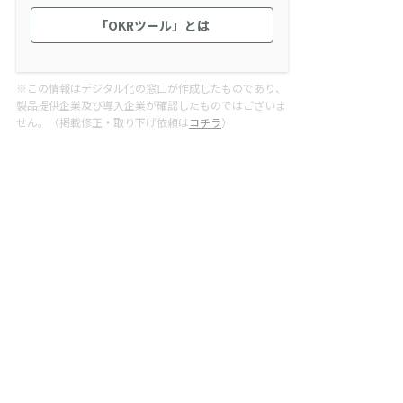
「OKRツール」とは
※この情報はデジタル化の窓口が作成したものであり、
製品提供企業及び導入企業が確認したものではございま
せん。（掲載修正・取り下げ依頼は
コチラ
）