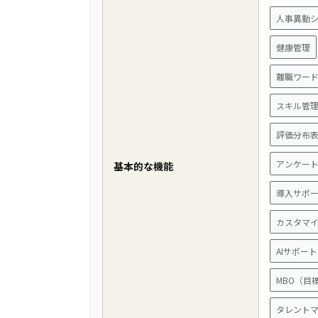
人事異動
健康管理
離職ワー
スキル管
評価分布
アンケー
基本的な機能
導入サポ
カスタマ
AIサポート
MBO（目
タレント