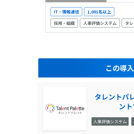
IT・情報通信
1,001名以上
採用・組織
人事評価システム
タレ
この導
タレントパ
ント
人事評価システム