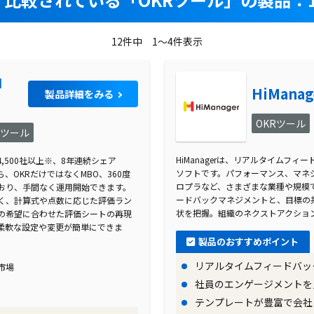
12件中 1～4件表示
ロ
HiManag
製品詳細をみる
OKRツール
Rツール
HiManagerは、リアルタイムフ
,500社以上※、8年連続シェア
ソフトです。パフォーマンス、マネジ
、OKRだけではなくMBO、360度
ロプラなど、さまざまな業種や規模
おり、手間なく運用開始できます。
ードバックマネジメントと、目標の
く、計算式や点数に応じた評価ラン
状を把握。組織のネクストアクショ
の希望に合わせた評価シートの再現
柔軟な設定や変更が簡単にできま
製品のおすすめポイント
リアルタイムフィードバッ
理市場
社員のエンゲージメントを
テンプレートが豊富で会社