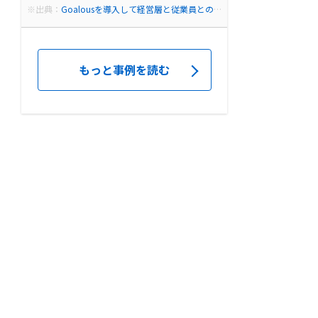
※出典：
Goalousを導入して経営層と従業員との
双方向コミュニケーションが活発に！| Goalous導
入事例
もっと事例を読む