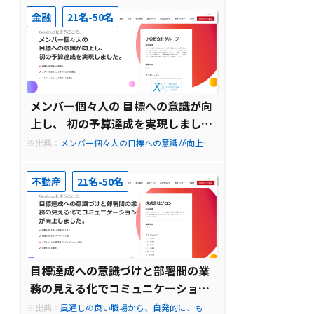
oalous導入事例
金融
21名-50名
メンバー個々人の 目標への意識が向
上し、 初の予算達成を実現しまし
た。
※出典：
メンバー個々人の目標への意識が向上
し、初の予算達成を実現しました。| Goalous導入
事例
不動産
21名-50名
目標達成への意識づけと部署間の業
務の見える化でコミュニケーション
が向上しました。
※出典：
風通しの良い職場から、自発的に、もっ