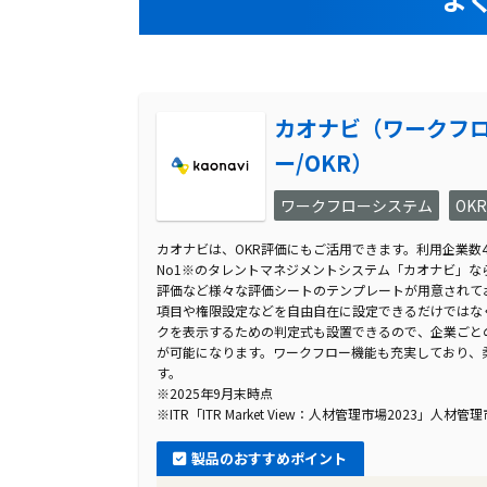
カオナビ（ワークフ
ー/OKR）
ワークフローシステム
OK
カオナビは、OKR評価にもご活用できます。利用企業数4
No1※のタレントマネジメントシステム「カオナビ」なら
評価など様々な評価シートのテンプレートが用意されて
項目や権限設定などを自由自在に設定できるだけではな
クを表示するための判定式も設置できるので、企業ごと
が可能になります。ワークフロー機能も充実しており、
す。
※2025年9月末時点
※ITR「ITR Market View：人材管理市場2023」人材管
製品のおすすめポイント