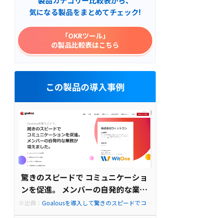
製品カテゴリー比較表から、
気になる製品をまとめてチェック!
「OKRツール」
の製品比較表はこちら
この製品の導入事例
驚きのスピードで コミュニケーショ
ンを促進。 メンバーの自発的な業務
が 増えました。
※出典：
Goalousを導入して驚きのスピードでコ
ミュニケーションを促進と人事評価の改善へ。| G