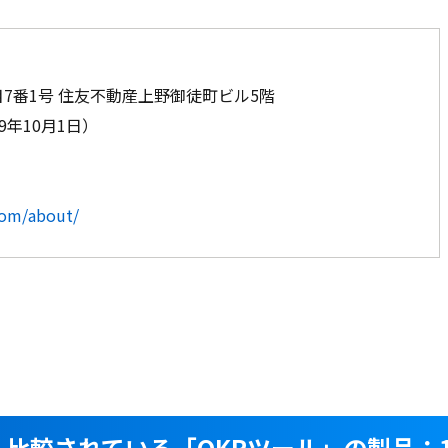
7番1号 住友不動産上野御徒町ビル5階
99年10⽉1⽇）
com/about/
く比較されている
「OKRツール」の製品：