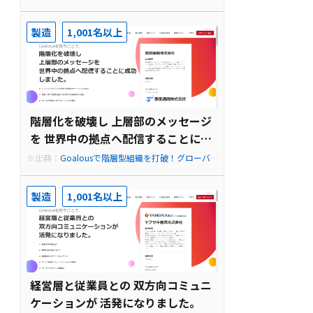
と強い組織へ。| Goalous導入事例
製造
1,001名以上
階層化を破壊し 上層部のメッセージ
を 世界中の拠点へ配信することに成
功しました。
※出典：
Goalousで階層型組織を打破！グローバ
ルな人材育成の強化・育成の柱に。| Goalous導入
事例
製造
1,001名以上
経営層と従業員との 双方向コミュニ
ケーションが 活発になりました。