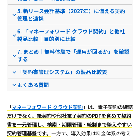
資料ダウンロード
資料ダウンロード
5. 新リース会計基準（2027年）に備える契約
管理と連携
クラウド型ソフト
クラウド型ソフト
クラ
ソフト種別
6. 「マネーフォワード クラウド契約」と他社
製品比較｜目的別に比較
PCブラウザ
PCブラウザ
PCブ
推奨環境
7. まとめ｜無料体験で「運用が回るか」を確認
する
「契約書管理システム」の製品比較表
電話 /
メール /
チャット
電話 /
メール /
チャット
電話 /
サポート
/
/
/
よくある質問
「
マネーフォワード クラウド契約
」は、電子契約の締結
だけでなく、紙契約や他社電子契約のPDFを含めて契約
書を一元管理し、検索・期限管理・統制まで整えやすい
契約管理基盤です。
一方で、導入効果は料金体系の考え