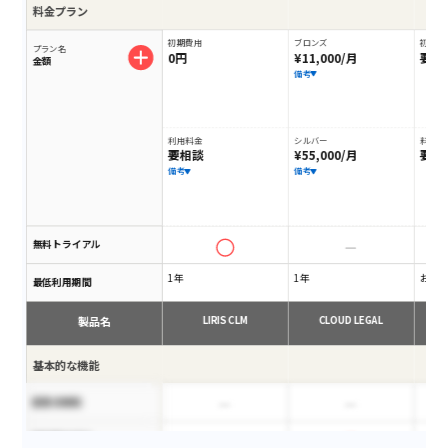
料金プラン
初期費用
ブロンズ
初期費
プラン名
0円
¥11,000/月
要相
金額
備考
利用料金
シルバー
料金
要相談
¥55,000/月
要相
備考
備考
無料トライアル
1年
1年
お問
最低利用期間
製品名
LIRIS CLM
CLOUD LEGAL
基本的な機能
変更点検知
契約書作成可