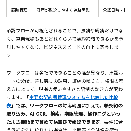
証跡管理
履歴が散逸しやすく追跡困難
承認日時・担
承認フローが可視化されることで、法務や総務だけでな
く、営業現場もあとどれくらいで契約締結できるかを予
測しやすくなり、ビジネススピードの向上に寄与しま
す。
ワークフローは各社でできることの幅が異なり、承認ル
ートの分岐、差し戻しの運用、証跡の残り方、権限の考
え方によって、現場の使いやすさと統制の効き方が変わ
ります。「
主要な契約書管理システムを比較した比較
表
」では、ワークフローの対応範囲に加えて、紙契約の
取り込み、AI-OCR、検索、期限管理、操作ログといっ
た周辺機能まで含めて横並びで確認できます。
要件に合
う候補を先に絞りたい場合は、比較表で全体像を確認し