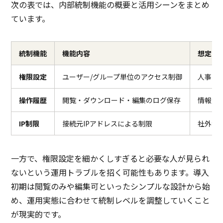
次の表では、内部統制機能の概要と活用シーンをまとめ
ています。
統制機能
機能内容
想定さ
権限設定
ユーザー/グループ単位のアクセス制御
人事・
操作履歴
閲覧・ダウンロード・編集のログ保存
情報漏
IP制限
接続元IPアドレスによる制限
社外か
一方で、権限設定を細かくしすぎると必要な人が見られ
ないという運用トラブルを招く可能性もあります。導入
初期は閲覧のみや編集可といったシンプルな設計から始
め、運用実態に合わせて統制レベルを調整していくこと
が現実的です。