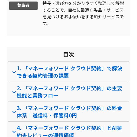
特長・選び方を分かりやすく整理して解説
執筆者
することで、自社に最適な製品・サービス
一括作成・一括締結依頼
を見つけるお手伝いをする紹介サービスで
承認フロー設定
す。
マルチデバイス対応
更新通知
目次
英語対応
1. 「マネーフォワード クラウド契約」で解決
紙契約書データ化
できる契約管理の課題
自社システム連携
2. 「マネーフォワード クラウド契約」の主要
製品名
LIRIS CLM
CLOUD LEGAL
機能と業務フロー
サービス資料
3. 「マネーフォワード クラウド契約」の料金
体系｜送信料・保管料0円
無料ダウンロード
4. 「マネーフォワード クラウド契約」とAI契
約書レビューの連携価値