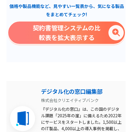
価格や製品機能など、見やすい一覧表から、気になる製品
担当者設定
をまとめてチェック!
代理作成機能
契約書管理システムの比
リスク検出
較表を拡大表示する
質問機能
AI自動管理
複数部署管理
テンプレート管理
自動バージョン管理
デジタル化の窓口編集部
手書きの読み取り可
株式会社クリエイティブバンク
『デジタル化の窓口』は、この国のデジタ
他サービス連携
ル課題「2025年の崖」に備えるため2022年
スキャンデータの文字検索
にサービスをスタートしました。1,500以上
可
のIT製品、4,000以上の導入事例を掲載し、
取引先の電子署名不要