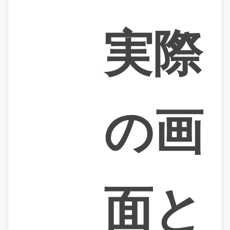
実際
の画
面と