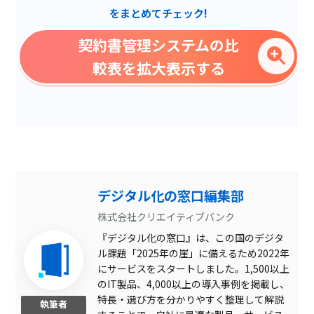
をまとめてチェック!
複数部署管理
契約書管理システムの比
テンプレート管理
較表を拡大表示する
自動バージョン管理
契約書作成可
手書きの読み取り可
スキャンデータの文字検索
可
取引先の電子署名不要
デジタル化の窓口編集部
承認フロー設定
株式会社クリエイティブバンク
『デジタル化の窓口』は、この国のデジタ
代理作成機能
ル課題「2025年の崖」に備えるため2022年
マルチデバイス対応
にサービスをスタートしました。1,500以上
のIT製品、4,000以上の導入事例を掲載し、
更新通知
特長・選び方を分かりやすく整理して解説
執筆者