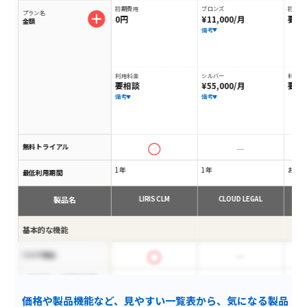
初期費用
ブロンズ
初期費
プラン名
0円
¥11,000/月
要相
金額
備考
利用料金
シルバー
料金
要相談
¥55,000/月
要相
備考
備考
無料トライアル
1年
1年
お問
最低利用期間
製品名
LIRIS CLM
CLOUD LEGAL
基本的な機能
リスク検出
一括作成・一括締結依頼
価格や製品機能など、見やすい一覧表から、気になる製品
AI自動管理