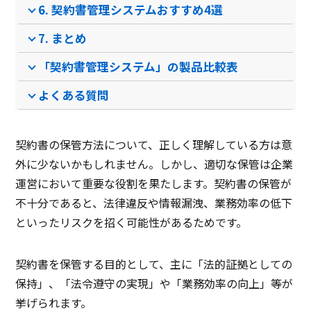
6. 契約書管理システムおすすめ4選
クラウド型ソフト
クラウド型ソフト
クラ
ソフト種別
7. まとめ
「契約書管理システム」の製品比較表
PCブラウザ
PCブラウザ
PCブ
推奨環境
よくある質問
電話 /
メール /
チャット
電話 /
メール /
チャット
電話 /
サポート
契約書の保管方法について、正しく理解している方は意
/
/
/
外に少ないかもしれません。しかし、適切な保管は企業
運営において重要な役割を果たします。契約書の保管が
不十分であると、法律違反や情報漏洩、業務効率の低下
といったリスクを招く可能性があるためです。
契約書を保管する目的として、主に「法的証拠としての
保持」、「法令遵守の実現」や「業務効率の向上」等が
挙げられます。