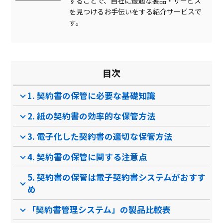
することで、自社に最適な製品・サービス
英語対応
を見つけるお手伝いをする紹介サービスで
紙契約書データ化
す。
他サービス連携
変更点検知
目次
自社システム連携
1. 契約書の保管に必要な基礎知識
担当者設定
2. 紙の契約書の効率的な保管方法
質問機能
製品名
LIRIS CLM
CLOUD LEGAL
3. 電子化した契約書の適切な保管方法
4. 契約書の保管に関する注意点
サービス資料
無料ダウンロード
5. 契約書の保管は電子契約書システムがおすす
め
「契約書管理システム」の製品比較表
資料ダウンロード
資料ダウンロード