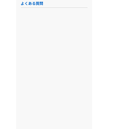
よくある質問
intra-ma…
Contract…
CLOUD CA…
Con
申請から締結・更新まで
保管・共有・検索をクラ
顧客体験を
をスピーディに可視
ウドで安全かつ効率
管理
初期費用
初期費用
初期費用
初期費用
要相談
要相談
要相談
要相談
備考
料金
Standard 100
料金
料金