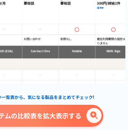
0/月
要相談
要相談
300円/締結1件
備考
お問い合わせ
制限なし
最低利用期間の設定はあ
りません
UD LEGAL
Contract One
Hubble
WAN-Sign
い一覧表から、気になる製品をまとめてチェック!
テムの比較表を拡大表示する