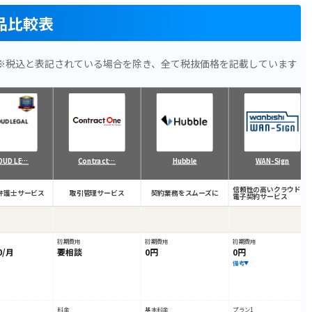
品比較表
※税込と表記されている場合を除き、全て税抜価格を記載しています
OUD LE…
Contract…
Hubble
WAN-Sign
信頼性の高いクラウド型
弁護士サービス
取引管理サービス
契約業務をスムーズに
電子契約サービス
初期費用
初期費用
初期費用
0/月
要相談
0円
0円
備考
料金
基本料金
プラン1