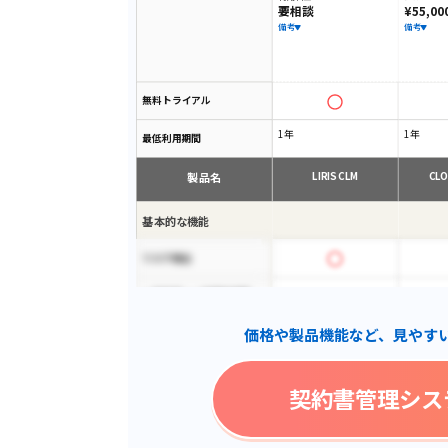
要相談
¥55,00
備考
備考
無料トライアル
1年
1年
最低利用期間
製品名
LIRIS CLM
CLO
基本的な機能
リスク検出
一括作成・一括締結依頼
価格や製品機能など、見やす
AI自動管理
複数部署管理
契約書管理シス
テンプレート管理
自動バージョン管理