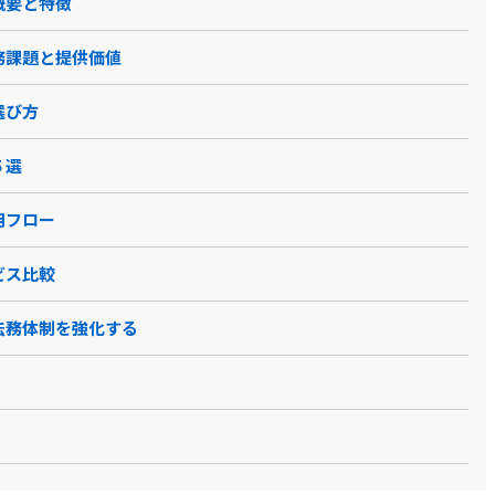
ス概要と特徴
る法務課題と提供価値
と選び方
５選
UD LEGAL
Contract One
Hubble
WAN-Sign
運用フロー
ービス比較
入で法務体制を強化する
ダウンロード
資料ダウンロード
資料ダウンロード
ド型ソフト
クラウド型ソフト
クラウド型ソフト
クラウド型ソフト
ザ
PCブラウザ
PCブラウザ
Windowsア
PCブラウザ
スマートフォ