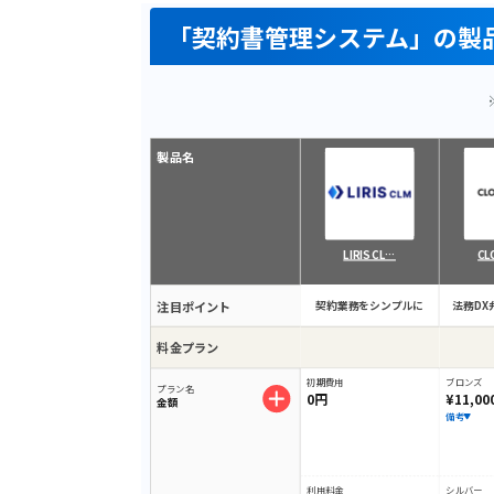
「契約書管理システム」の製
製品名
LIRIS CL…
CL
注目ポイント
契約業務をシンプルに
法務DX
料金プラン
初期費用
ブロンズ
プラン名
0円
¥11,00
金額
備考
利用料金
シルバー