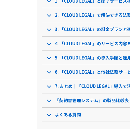
1. 「CLOUD LEGAL」とは？サービ
変更点検知
自社システム連携
2. 「CLOUD LEGAL」で解決でき
担当者設定
3. 「CLOUD LEGAL」の料金プラン
質問機能
4. 「CLOUD LEGAL」のサービス内容
製品名
LIRIS CLM
CLO
5. 「CLOUD LEGAL」の導入手順と
サービス資料
無料ダウンロード
6. 「CLOUD LEGAL」と他社法務サ
7. まとめ｜「CLOUD LEGAL」導
資料ダウンロード
資料
「契約書管理システム」の製品比較表
クラウド型ソフト
クラウ
ソフト種別
よくある質問
PCブラウザ
PCブラウ