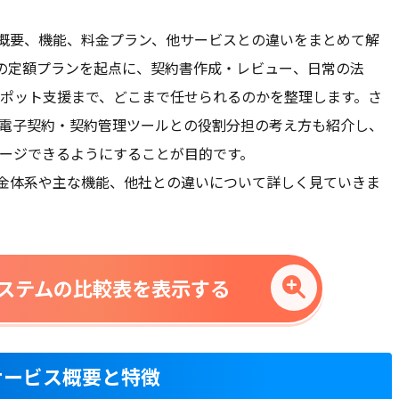
プリ
ンブラウザ
概要、機能、料金プラン、他サービスとの違いをまとめて解
3つの定額プランを起点に、契約書作成・レビュー、日常の法
ール /
チャット
電話 /
メール /
チャット
電話 /
メール /
チャット
電話 /
メール /
チャット
/
/
/
ポット支援まで、どこまで任せられるのかを整理します。さ
・電子契約・契約管理ツールとの役割分担の考え方も紹介し、
ージできるようにすることが目的です。
金体系や主な機能、他社との違いについて詳しく見ていきま
ステムの比較表を表示する
は？サービス概要と特徴