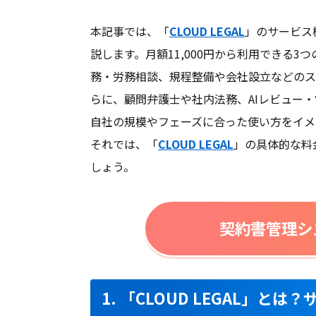
推奨環境
本記事では、「
CLOUD LEGAL
」のサービス
説します。月額11,000円から利用できる
電話 /
メール /
チャット
電話 /
メ
サポート
/
/
務・労務相談、規程整備や会社設立などのス
らに、顧問弁護士や社内法務、AIレビュー
自社の規模やフェーズに合った使い方をイメ
それでは、「
CLOUD LEGAL
」の具体的な料
しょう。
契約書管理シ
1. 「CLOUD LEGAL」と