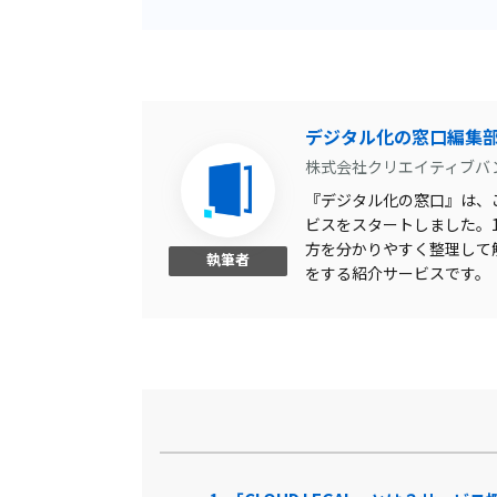
契約書作成可
手書きの読み取り可
スキャンデータの文字検索
デジタル化の窓口編集
可
株式会社クリエイティブバ
取引先の電子署名不要
『デジタル化の窓口』は、こ
承認フロー設定
ビスをスタートしました。1,
方を分かりやすく整理して
代理作成機能
執筆者
をする紹介サービスです。
マルチデバイス対応
更新通知
英語対応
紙契約書データ化
他サービス連携