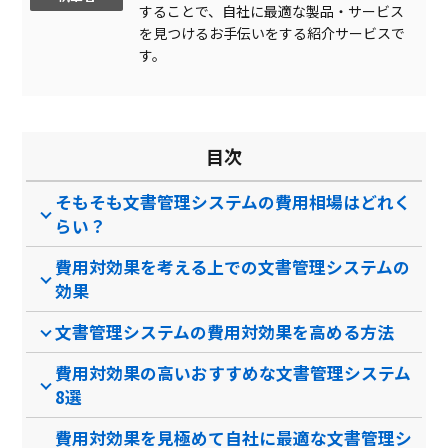
することで、自社に最適な製品・サービス
あいまい検索
を見つけるお手伝いをする紹介サービスで
変更履歴記録
す。
属性検索
レポート機能
目次
ISO文書管理
そもそも文書管理システムの費用相場はどれく
動画共有
らい？
製品名
DenHo(デンホー）
OPTiM 文書管理 with
AI…
費用対効果を考える上での文書管理システムの
サービス資料
効果
無料ダウンロード
文書管理システムの費用対効果を高める方法
費用対効果の高いおすすめな文書管理システム
8選
資料ダウンロード
資料ダウンロード
費用対効果を見極めて自社に最適な文書管理シ