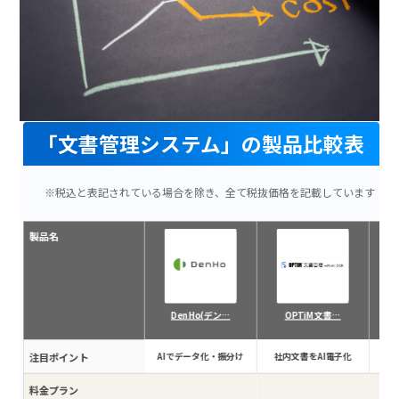
「文書管理システム」の製品比較表
※税込と表記されている場合を除き、全て税抜価格を記載しています
製品名
DenHo(デン…
OPTiM 文書…
注目ポイント
AIでデータ化・振分け
社内文書をAI電子化
読
料金プラン