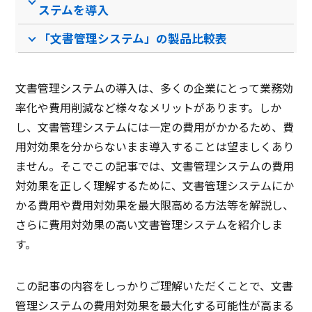
クラウド型ソフト
クラウド型ソフト
クラ
ソフト種別
ステムを導入
プレ
「文書管理システム」の製品比較表
PCブラウザ
スマートフォ
PCブラウザ
PCブ
推奨環境
ンブラウザ
文書管理システムの導入は、多くの企業にとって業務効
率化や費用削減など様々なメリットがあります。しか
電話 /
メール /
チャット
電話 /
メール /
チャット
電話 /
サポート
し、文書管理システムには一定の費用がかかるため、費
/
/
/
用対効果を分からないまま導入することは望ましくあり
ません。そこでこの記事では、文書管理システムの費用
対効果を正しく理解するために、文書管理システムにか
かる費用や費用対効果を最大限高める方法等を解説し、
さらに費用対効果の高い文書管理システムを紹介しま
す。
この記事の内容をしっかりご理解いただくことで、文書
管理システムの費用対効果を最大化する可能性が高まる