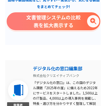
ログイン連携
をまとめてチェック!
ページ閲覧者表示
文書管理システムの比較
属性登録
表を拡大表示する
外部連携
モバイル利用
ドラッグ&ドロップ登録
ワークフロー管理
CSVファイル出力
デジタル化の窓口編集部
自動アーカイブ
株式会社クリエイティブバンク
『デジタル化の窓口』は、この国のデジタ
ライフサイクル管理
ル課題「2025年の崖」に備えるため2022年
いいね・コメント機能
にサービスをスタートしました。1,500以上
のIT製品、4,000以上の導入事例を掲載し、
OCR登録
特長・選び方を分かりやすく整理して解説
執筆者