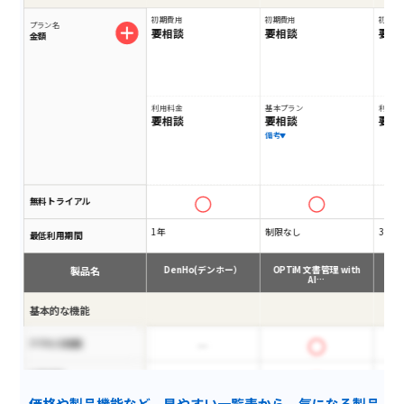
初期費用
初期費用
初期費
プラン名
要相談
要相談
要相
金額
利用料金
基本プラン
利用料
要相談
要相談
要相
備考
無料トライアル
1年
制限なし
3ヵ月
最低利用期間
製品名
DenHo(デンホー）
OPTiM 文書管理 with
AI…
基本的な機能
アクセス制限
文書編集
価格や製品機能など、見やすい一覧表から、気になる製品