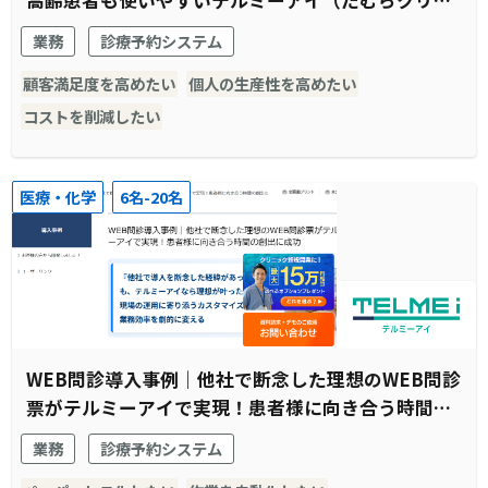
高齢患者も使いやすいテルミーアイ（たむらクリニ
ック様）
業務
診療予約システム
顧客満足度を高めたい
個人の生産性を高めたい
コストを削減したい
医療・化学
6名-20名
WEB問診導入事例｜他社で断念した理想のWEB問診
票がテルミーアイで実現！患者様に向き合う時間の
創出に成功
業務
診療予約システム