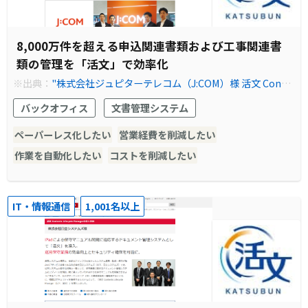
8,000万件を超える申込関連書類および工事関連書
類の管理を「活文」で効率化
※出典：
"株式会社ジュピターテレコム（J:COM）様 活文 Conte
nts Lifecycle Manager・活文 企業内検索基盤の導入事例やシス
バックオフィス
文書管理システム
テム構築例を紹介｜事例紹介｜株式会社日立ソリューションズ"
ペーパーレス化したい
営業経費を削減したい
作業を自動化したい
コストを削減したい
IT・情報通信
1,001名以上