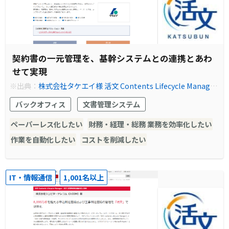
契約書の一元管理を、基幹システムとの連携とあわ
せて実現
※出典：
株式会社タケエイ様 活文 Contents Lifecycle Manager
の導入事例やシステム構築例を紹介｜事例紹介｜株式会社日立ソ
バックオフィス
文書管理システム
リューションズ
ペーパーレス化したい
財務・経理・総務 業務を効率化したい
作業を自動化したい
コストを削減したい
IT・情報通信
1,001名以上