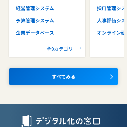
経営管理システム
採用管理シス
予算管理システム
人事評価シス
企業データベース
オンライン研
グループウェア
健康管理シス
全9カテゴリー
コラボレーションツール
タレントマネ
ム
ナレッジマネジメントツール
OKRツール
すべてみる
AIツール
離職防止ツー
エンタープライズサーチ
リファラル採
人材派遣管理
授業支援シス