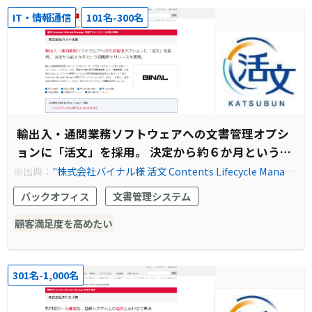
IT・情報通信
101名-300名
輸出入・通関業務ソフトウェアへの文書管理オプシ
ョンに「活文」を採用。 決定から約６か月という短
期間でリリースを実現。
※出典：
"株式会社バイナル様 活文 Contents Lifecycle Manage
r 開発プラットフォームの導入事例やシステム構築例を紹介｜事
バックオフィス
文書管理システム
例紹介｜株式会社日立ソリューションズ"
顧客満足度を高めたい
301名-1,000名