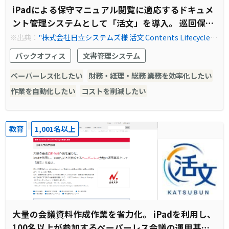
iPadによる保守マニュアル閲覧に適応するドキュメ
ント管理システムとして「活文」を導入。 巡回保守
業務の効率向上とセキュリティ確保を可能に。
※出典：
"株式会社日立システムズ様 活文 Contents Lifecycle M
anagerの導入事例やシステム構築例を紹介｜事例紹介｜株式会
バックオフィス
文書管理システム
社日立ソリューションズ"
ペーパーレス化したい
財務・経理・総務 業務を効率化したい
作業を自動化したい
コストを削減したい
教育
1,001名以上
大量の会議資料作成作業を省力化。 iPadを利用し、
100名以上が参加するペーパーレス会議の運用基盤