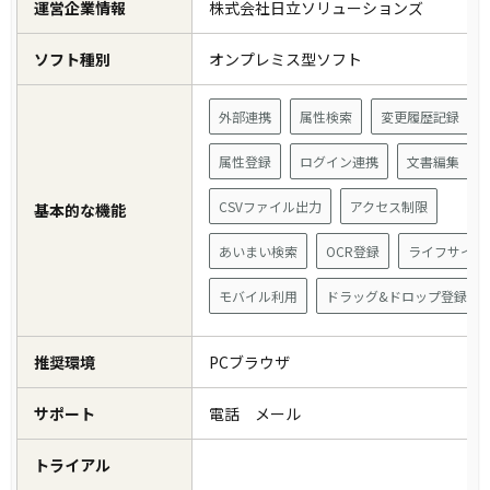
運営企業情報
株式会社日立ソリューションズ
ソフト種別
オンプレミス型ソフト
外部連携
属性検索
変更履歴記録
属性登録
ログイン連携
文書編集
CSVファイル出力
アクセス制限
基本的な機能
あいまい検索
OCR登録
ライフサイク
モバイル利用
ドラッグ&ドロップ登録
推奨環境
PCブラウザ
サポート
電話 メール
トライアル