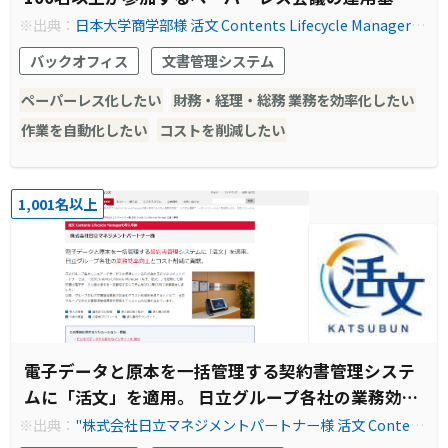
として「活文」を導入。
※出典：
日本大学商学部様 活文 Contents Lifecycle Managerの
導入事例やシステム構築例を紹介｜事例紹介｜株式会社日立ソリ
バックオフィス
文書管理システム
ューションズ
ペーパーレス化したい
財務・経理・総務 業務を効率化したい
作業を自動化したい
コストを削減したい
1,001名以上
電子データと原本を一括管理する契約書管理システ
ムに「活文」を適用。 日立グループ各社の業務効率
向上とコスト削減に貢献。
※出典：
"株式会社日立マネジメントパートナー様 活文 Content
s Lifecycle Managerの導入事例やシステム構築例を紹介｜事例