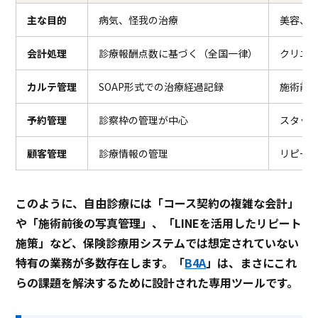
主な目的
病気、怪我の治療
美容、Q
会計処理
診療報酬点数に基づく（全国一律）
クリニ
カルテ管理
SOAP形式での治療経過記録
施術前
予約管理
診察枠の管理が中心
スタッ
顧客管理
診療情報の管理
リピート
このように、自由診療には「コース契約の複雑な会計」
や「施術前後の写真管理」、「LINEを活用したリピート
施策」など、保険診療用システムでは想定されていない
特有の業務が多数存在します。「
B4A
」は、まさにこれ
らの課題を解決するために設計された専用ツールです。