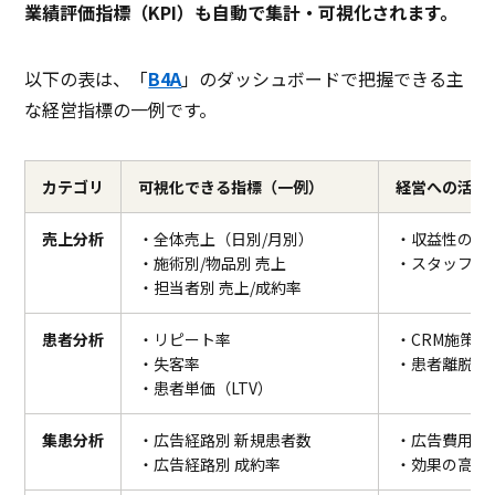
業績評価指標（KPI）も自動で集計・可視化されます。
以下の表は、「
B4A
」のダッシュボードで把握できる主
な経営指標の一例です。
カテゴリ
可視化できる指標（一例）
経営への活用
売上分析
・全体売上（日別/月別）
・収益性の高
・施術別/物品別 売上
・スタッフの
・担当者別 売上/成約率
患者分析
・リピート率
・CRM施策
・失客率
・患者離脱原
・患者単価（LTV）
集患分析
・広告経路別 新規患者数
・広告費用の
・広告経路別 成約率
・効果の高い