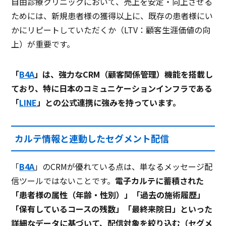
自由診療クリニックにおいて、売上を安定・向上させる
ためには、新規患者様の獲得以上に、既存の患者様にい
かにリピートしていただくか（LTV：顧客生涯価値の向
上）が重要です。
「
B4A
」は、強力なCRM（顧客関係管理）機能を搭載し
ており、特に日本のコミュニケーションインフラである
「
LINE
」との公式連携に強みを持っています。
カルテ情報と連動したセグメント配信
「
B4A
」のCRMが優れている点は、単なるメッセージ配
信ツールではないことです。
電子カルテに蓄積された
「患者様の属性（年齢・性別）」「過去の施術履歴」
「保有しているコースの残数」「最終来院日」といった
詳細なデータに基づいて、配信対象を絞り込む（セグメ