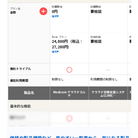
初期費用
初期費用
初期費
プラン名
0円
要相談
要相
金額
備考
Basic プラン
利用料金
利用料
24,800円 （税込：
要相談
要相
27,280円）
備考
無料トライアル
制限なし
利用期間の制限なし
要相
最低利用期間
製品名
Medicom クラウドカル
クラウド診療支援システ
Medi
テ
ムCLINIC…
基本的な機能
電子カルテ
適応・禁忌チェック
価格や製品機能など、見やすい一覧表から、気になる製品