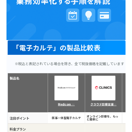
「電子カルテ」の製品比較表
※税込と表記されている場合を除き、全て税抜価格を記載しています
製品名
Medicom …
クラウド診療支援…
オンライン診療を、もっ
注目ポイント
医事一体型電子カルテ
充
と簡単に
料金プラン