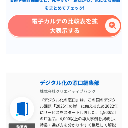
実施歴参照機能
をまとめてチェック!
院内検査項目管理
電子カルテの比較表を拡
文書管理
大表示する
カルテ編集
レセプト対応
データ連携
プロブレム記録
検査結果ビューアー
デジタル化の窓口編集部
手書き入力
株式会社クリエイティブバンク
『デジタル化の窓口』は、この国のデジタ
処方監査
ル課題「2025年の崖」に備えるため2022年
訪問スケジュール管理
にサービスをスタートしました。1,500以上
のIT製品、4,000以上の導入事例を掲載し、
処置行為自動学習
特長・選び方を分かりやすく整理して解説
執筆者