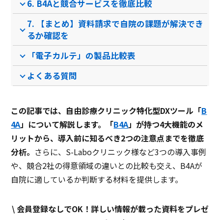
6. B4Aと競合サービスを徹底比較
クラウド型ソフト
クラウド型ソフト
クラ
ソフト種別
7. 【まとめ】資料請求で自院の課題が解決でき
るか確認を
「電子カルテ」の製品比較表
PCブラウザ
スマートフォ
PCブラウザ
PCブ
推奨環境
ンブラウザ
よくある質問
電話 /
メール /
チャット
電話 /
メール /
チャット
電話 /
サポート
この記事では、自由診療クリニック特化型DXツール「
B
/
/
/
4A
」について解説します。「
B4A
」が持つ4大機能のメ
リットから、導入前に知るべき2つの注意点までを徹底
分析。
さらに、S-Laboクリニック様など3つの導入事例
や、競合2社の得意領域の違いとの比較も交え、B4Aが
自院に適しているか判断する材料を提供します。
\ 会員登録なしでOK！詳しい情報が載った資料をプレゼ