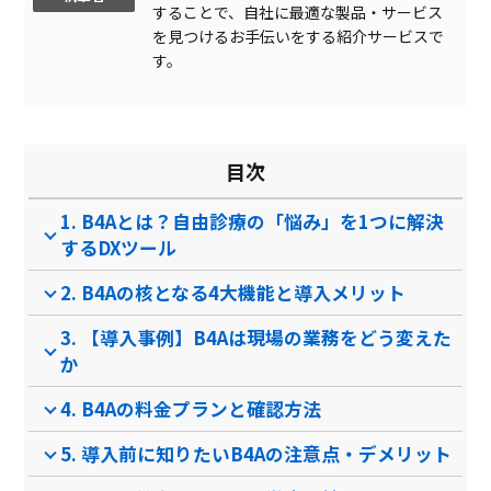
することで、自社に最適な製品・サービス
ToDoリスト
を見つけるお手伝いをする紹介サービスで
マルチデバイス対応
す。
ケアプラン作成
院内連絡
目次
診療システム切替
1. B4Aとは？自由診療の「悩み」を1つに解決
予約機能
するDXツール
診療・投薬履歴管理
2. B4Aの核となる4大機能と導入メリット
製品名
Medicom クラウドカル
クラウド診療支援システ
Medi
テ
ムCLINIC…
3. 【導入事例】B4Aは現場の業務をどう変えた
サービス資料
か
無料ダウンロード
4. B4Aの料金プランと確認方法
5. 導入前に知りたいB4Aの注意点・デメリット
資料ダウンロード
資料ダウンロード