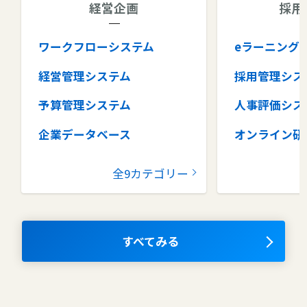
経営企画
採用
ワークフローシステム
eラーニング
経営管理システム
採用管理シス
予算管理システム
人事評価シス
企業データベース
オンライン研
グループウェア
健康管理シス
全9カテゴリー
コラボレーションツール
タレントマネ
ム
ナレッジマネジメントツール
OKRツール
すべてみる
AIツール
離職防止ツー
エンタープライズサーチ
リファラル採