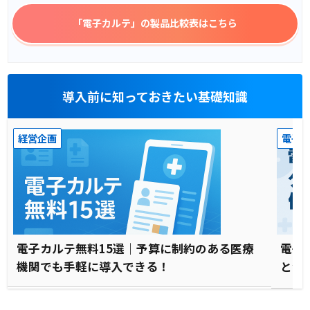
「電子カルテ」
の製品比較表はこちら
導入前に知っておきたい基礎知識
経営企画
電子
電子カルテ無料15選｜予算に制約のある医療
電子
機関でも手軽に導入できる！
と注