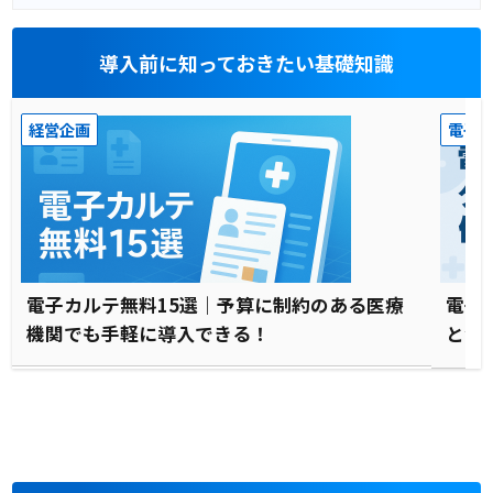
導入前に知っておきたい基礎知識
経営企画
電子
電子カルテ無料15選｜予算に制約のある医療
電子
機関でも手軽に導入できる！
と注