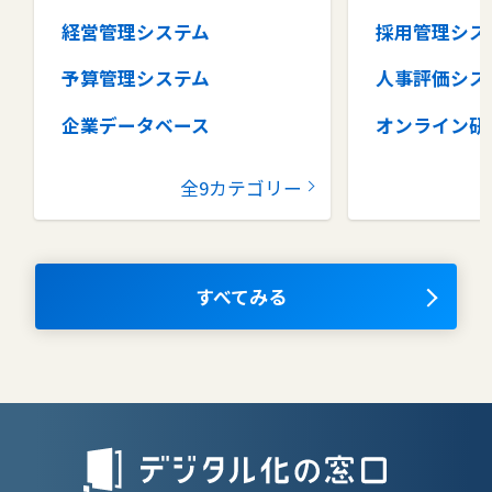
経営管理システム
採用管理シス
予算管理システム
人事評価シス
企業データベース
オンライン研
グループウェア
健康管理シス
全9カテゴリー
コラボレーションツール
タレントマネ
ム
ナレッジマネジメントツール
OKRツール
すべてみる
AIツール
離職防止ツー
エンタープライズサーチ
リファラル採
人材派遣管理
授業支援シス