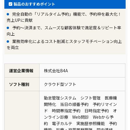
製品のおすすめポイント
完全自動の「リアルタイム予約」機能で、予約枠を最大化！
売上UPに貢献
予約～決済まで、スムーズな顧客体験で満足度＆リピート率
向上
業務効率化によるコスト削減とスタッフモチベーション向上
を両立
運営企業情報
株式会社B4A
ソフト種別
クラウド型ソフト
勤怠管理システム シフト管理 医療機
関特化 当日の順番予約 予約リマイン
ド 時間帯指定予約 日時指定予約 オ
ンライン診療 Web問診 Webから予
約 電子カルテ 実施歴参照機能 予約
機能 診療・投薬履歴管理 院内連絡