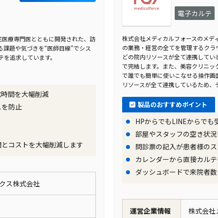
電子カルテ
株式会社メディカルフォースのメデ
在宅医療専門医とともに開発された、訪
の業務・経営の全てを管理するクラ
課題や気づきを“医師目線”でシス
どの院内リソースが全て連携してい
テを追求しています。
で完結します。また、美容クリニッ
で誰でも簡単に使いこなせる操作画
リソースが全て連携しているため、
成時間を大幅削減
製品のおすすめポイント
スを防止
HPからでもLINEからで
部屋やスタッフの空き状況
間とコストを大幅削減します
問診票の記入が患者様のス
カレンダーから直接カルテ
ダッシュボードで来院者数
クス株式会社
運営企業情報
株式会社