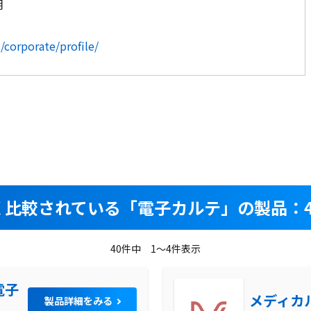
明
corporate/profile/
く比較されている
「電子カルテ」の製品：4
40件中 1～4件表示
電子
メディカ
製品詳細をみる