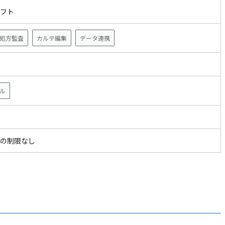
ソフト
処方監査
カルテ編集
データ連携
ザ
ル
の制限なし