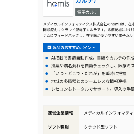
カルテ）
電子カルテ
メディカルインフォマティクス株式会社のhomisは、
問診療向けクラウド型電子カルテです。診療現場における
テムにフィードバックし、在宅医が使いやすい電子カル
製品のおすすめポイント
AI搭載で書類自動作成。書類やカルテの作
投薬や病名漏れを自動チェックし、医療ミ
「いつ・どこで・だれが」を瞬時に把握
地域の多職種とのシームレスな情報連携
レセコンもトータルでサポート。導入の手
運営企業情報
メディカルインフォマティ
ソフト種別
クラウド型ソフト