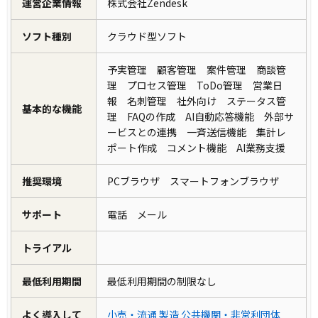
運営企業情報
株式会社Zendesk
ソフト種別
クラウド型ソフト
予実管理 顧客管理 案件管理 商談管
理 プロセス管理 ToDo管理 営業日
報 名刺管理 社外向け ステータス管
基本的な機能
理 FAQの作成 AI自動応答機能 外部サ
ービスとの連携 一斉送信機能 集計レ
ポート作成 コメント機能 AI業務支援
推奨環境
PCブラウザ スマートフォンブラウザ
サポート
電話 メール
トライアル
最低利用期間
最低利用期間の制限なし
よく導入して
小売・流通
製造
公共機関・非営利団体