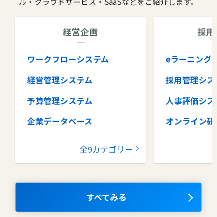
ル・クラウドサービス・SaaSなどをご紹介します。
経営企画
採用
ワークフローシステム
eラーニング
経営管理システム
採用管理シス
予算管理システム
人事評価シス
企業データベース
オンライン研
グループウェア
健康管理シス
全9カテゴリー
コラボレーションツール
タレントマネ
ム
ナレッジマネジメントツール
OKRツール
すべてみる
AIツール
離職防止ツー