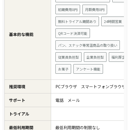
初期費用0円
月額費用0円
無料トライアル期間あり
24時間営業
QRコード決済可能
基本的な機能
パン、スナック等常温商品の取り扱い
従業員負担型
企業負担型
福利厚生サ
お菓子
アンケート機能
推奨環境
PCブラウザ スマートフォンブラウザ
サポート
電話 メール
トライアル
最低利用期間
最低利用期間の制限なし