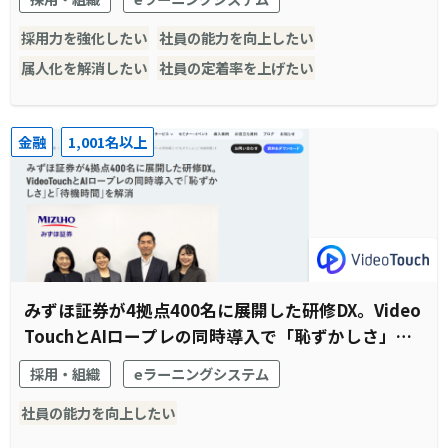
採用力を強化したい
社員の能力を向上したい
属人化を解消したい
社員の定着率を上げたい
金融
1,001名以上
みずほ証券が4拠点400名に展開した研修DX。Video
TouchとAIロープレの同時導入で「恥ずかしさ」と
「待機時間」を解消
採用・組織
eラーニングシステム
社員の能力を向上したい