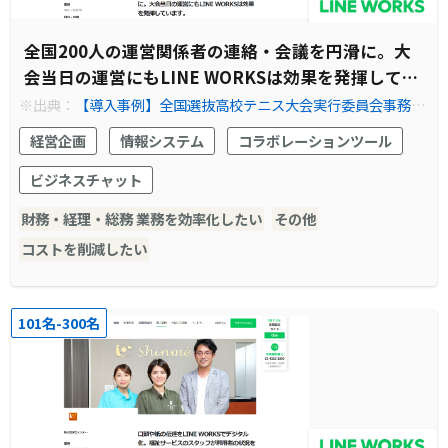
全国200人の運営関係者の連絡・会議を円滑に。大
会当日の運営にもLINE WORKSは効果を発揮してい
ます。
※出典：
【導入事例】全国選抜高校テニス大会実行委員会事務局
- LINE WORKS
経営企画
情報システム
コラボレーションツール
ビジネスチャット
財務・経理・総務 業務を効率化したい
その他
コストを削減したい
101名-300名