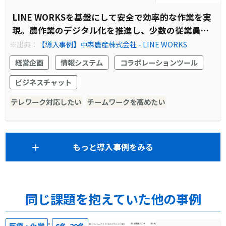
LINE WORKSを基盤にして安全で効率的な作業を実
現。農作業のデジタル化を推進し、少数の従業員で
大規模栽培を行っています。
※出典：
【導入事例】中森農産株式会社 - LINE WORKS
経営企画
情報システム
コラボレーションツール
ビジネスチャット
テレワーク対応したい
チームワークを高めたい
もっと導入事例をみる
同じ課題を抱えていた他の事例
医療・化学
6名-20名