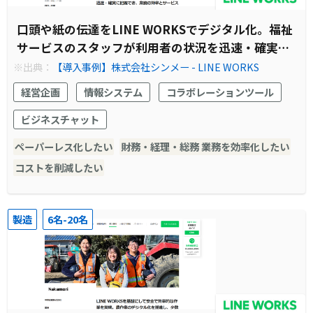
口頭や紙の伝達をLINE WORKSでデジタル化。福祉
サービスのスタッフが利用者の状況を迅速・確実に
把握でき、業務の効率とサービスの質が向上しまし
※出典：
【導入事例】株式会社シンメー - LINE WORKS
た。
経営企画
情報システム
コラボレーションツール
ビジネスチャット
ペーパーレス化したい
財務・経理・総務 業務を効率化したい
コストを削減したい
製造
6名-20名