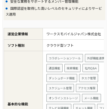
安全な業務をサポートするメンバー管理機能
国際認証を取得した高いレベルのセキュリティによりサービ
ス運用
運営企業情報
ワークスモバイルジャパン株式会社
ソフト種別
クラウド型ソフト
コラボレーションツール
外部機能連携
通話機能
検索機能
社内Q&A
ダッシュボード機能
タスク管理
スケジュール管理
アクセス権限
オンラインストレージ
メール機能
基本的な機能
テレビ会議機能
チャット機能
ファイ