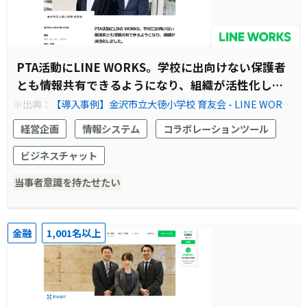
PTA活動にLINE WORKS。学校に出向けない保護者
とも情報共有できるようになり、組織が活性化しま
した。
※出典：
【導入事例】金沢市立大徳小学校 育友会 - LINE WORK
S
経営企画
情報システム
コラボレーションツール
ビジネスチャット
当事者意識を持たせたい
金融
1,001名以上