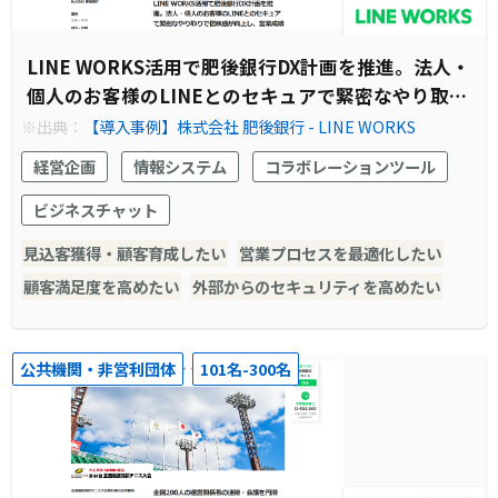
LINE WORKS活用で肥後銀行DX計画を推進。法人・
個人のお客様のLINEとのセキュアで緊密なやり取り
で信頼感が向上し、営業成績アップに役立っていま
※出典：
【導入事例】株式会社 肥後銀行 - LINE WORKS
す。
経営企画
情報システム
コラボレーションツール
ビジネスチャット
見込客獲得・顧客育成したい
営業プロセスを最適化したい
顧客満足度を高めたい
外部からのセキュリティを高めたい
公共機関・非営利団体
101名-300名