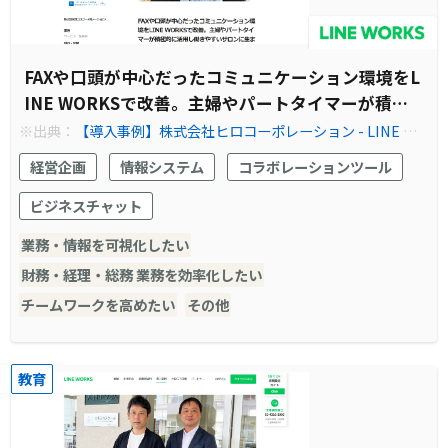
FAXや口頭が中心だったコミュニケーション環境をL
INE WORKSで改善。主婦やパートタイマーが積極
的に活用し働きやすいサロンに生まれ変わりまし
※出典：
【導入事例】株式会社ヒロコーポレーション - LINE WO
RKS
た。
経営企画
情報システム
コラボレーションツール
ビジネスチャット
業務・情報を可視化したい
財務・経理・総務 業務を効率化したい
チームワークを高めたい
その他
教育