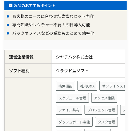
製品のおすすめポイント
お客様のニーズに合わせた豊富なセット内容
専門知識やレクチャー不要！即日導入可能
バックオフィスなどの業務もまとめて効率化
運営企業情報
シヤチハタ株式会社
ソフト種別
クラウド型ソフト
検索機能
社内Q&A
オンラインストレ
スケジュール管理
アクセス権限
ファイル共有
プロジェクト管理
メー
ダッシュボード機能
タスク管理