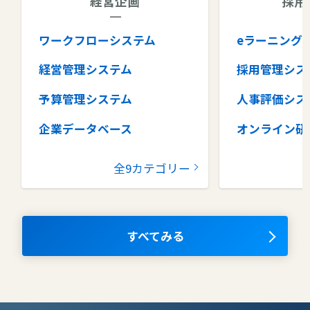
経営企画
採用
ワークフローシステム
eラーニング
経営管理システム
採用管理シス
予算管理システム
人事評価シス
企業データベース
オンライン研
グループウェア
健康管理シス
全9カテゴリー
コラボレーションツール
タレントマネ
ム
ナレッジマネジメントツール
OKRツール
すべてみる
AIツール
離職防止ツー
エンタープライズサーチ
リファラル採