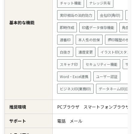
チャット機能
ナレッジ共有
実印相当の法的効力
会社印(角印)
住
基本的な機能
即時作成
印鑑データ保存機能
角度変
連番印
本人性の担保
押印履歴の参照
白抜き
濃度変更
イラスト印(スタンプ
スキャナ印
セキュリティー機能
サイ
Word・Excel連携
ユーザー認証
ビジネス印(業務印)
データネーム印(日付印
推奨環境
PCブラウザ スマートフォンブラウザ
サポート
電話 メール