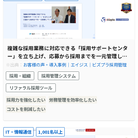
複雑な採用業務に対応できる「採用サポートセンタ
ー」を立ち上げ、応募から採用までを一元管理して
います。
※出典：
お客様の声・導入事例│エイジス│ビズプラ採用管理
採用・組織
採用管理システム
リファラル採用ツール
採用力を強化したい
労務管理を効率化したい
コストを削減したい
IT・情報通信
1,001名以上