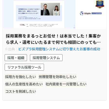
採用業務をまるっとお任せ！は本当でした！集客か
ら求人・選考にいたるまで何でも相談にのってもら
っています
※出典：
ビズプラ採用管理システムに切り替えたお客様の成功事
例│トランスコスモス
採用・組織
採用管理システム
リファラル採用ツール
採用力を強化したい
労務管理を効率化したい
個人の生産性を高めたい
社内資産を一元管理したい
コストを削減したい