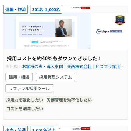
運輸・物流
301名-1,000名
採用コストを約40％もダウンできました！
※出典：
お客様の声・導入事例│東西株式会社│ビズプラ採用管
理
採用・組織
採用管理システム
リファラル採用ツール
採用力を強化したい
労務管理を効率化したい
コストを削減したい
小売・流通
1,001名以上