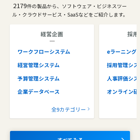
2179
件の製品から、ソフトウェア・ビジネスツー
ル・クラウドサービス・SaaSなどをご紹介します。
経営企画
採用
ワークフローシステム
eラーニング
経営管理システム
採用管理シス
予算管理システム
人事評価シス
企業データベース
オンライン研
グループウェア
健康管理シス
全9カテゴリー
コラボレーションツール
タレントマネ
ム
ナレッジマネジメントツール
OKRツール