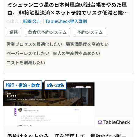
ミシュラン二つ星の日本料理店が紙台帳をやめた理
由。 非接触型決済×ネット予約でリスク低減と業務
効率化を実現
※出典：
祇園 又吉｜TableCheck導入事例
業務
飲食店予約システム
予約システム
営業プロセスを最適化したい
顧客満足度を高めたい
ペーパーレス化したい
個人の生産性を高めたい
コストを削減したい
旅行・宿泊・飲食
6名-20名
予約はネットのみ。ITを活用して、無駄のない唯一