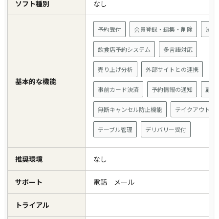
ソフト種別
なし
予約受付
会員登録・編集・削除
決済
飲食店予約システム
多言語対応
売り上げ分析
外部サイトとの連携
基本的な機能
事前カード決済
予約情報の通知
顧客
無断キャンセル防止機能
テイクアウト管
テーブル管理
デリバリー受付
推奨環境
なし
サポート
電話 メール
トライアル