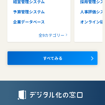
経営管理システム
採用管理シス
予算管理システム
人事評価シス
企業データベース
オンライン研
グループウェア
健康管理シス
全9カテゴリー
コラボレーションツール
タレントマネ
ム
ナレッジマネジメントツール
OKRツール
すべてみる
AIツール
離職防止ツー
エンタープライズサーチ
リファラル採
人材派遣管理
授業支援シス