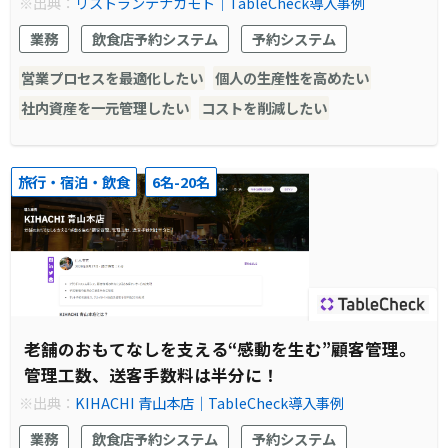
※出典：
リストランテナカモト｜TableCheck導入事例
業務
飲食店予約システム
予約システム
営業プロセスを最適化したい
個人の生産性を高めたい
社内資産を一元管理したい
コストを削減したい
旅行・宿泊・飲食
6名-20名
老舗のおもてなしを支える“感動を生む”顧客管理。
管理工数、送客手数料は半分に！
※出典：
KIHACHI 青山本店｜TableCheck導入事例
業務
飲食店予約システム
予約システム