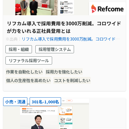
リフカム導入で採用費用を3000万削減。コロワイド
が力をいれる正社員登用とは
※出典：
リフカム導入で採用費用を3000万削減。コロワイドが
力をいれる正社員登用とは | Refcome (リフカム) - リファラル採
採用・組織
採用管理システム
用を見える化し、共にカイゼンする伴走型サービス
リファラル採用ツール
作業を自動化したい
採用力を強化したい
個人の生産性を高めたい
コストを削減したい
小売・流通
301名-1,000名