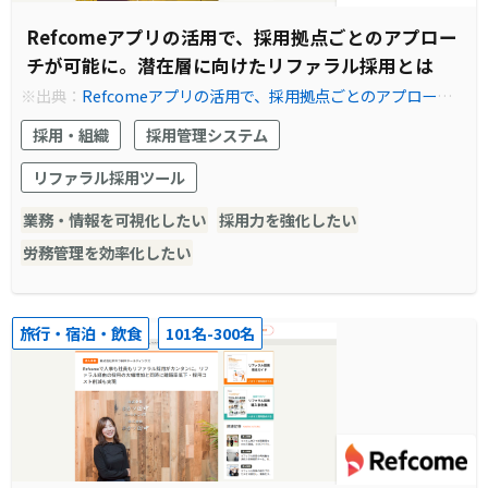
Refcomeアプリの活用で、採用拠点ごとのアプロー
チが可能に。潜在層に向けたリファラル採用とは
※出典：
Refcomeアプリの活用で、採用拠点ごとのアプローチ
が可能に。潜在層に向けたリファラル採用とは | Refcome (リフ
採用・組織
採用管理システム
カム) - リファラル採用を見える化し、共にカイゼンする伴走型サ
ービス
リファラル採用ツール
業務・情報を可視化したい
採用力を強化したい
労務管理を効率化したい
旅行・宿泊・飲食
101名-300名