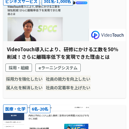
ビジネスサービス
301名-1,000名
VideoTouch導入により、研修にかける工数を50%
削減！さらに離職率低下を実現できた理由とは
採用・組織
eラーニングシステム
採用力を強化したい
社員の能力を向上したい
属人化を解消したい
社員の定着率を上げたい
医療・化学
6名-20名