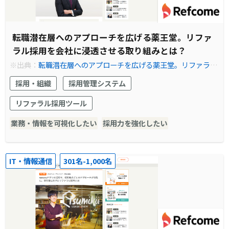
転職潜在層へのアプローチを広げる薬王堂。リファ
ラル採用を会社に浸透させる取り組みとは？
※出典：
転職潜在層へのアプローチを広げる薬王堂。リファラル
採用を会社に浸透させる取り組みとは？ | Refcome (リフカム) -
採用・組織
採用管理システム
リファラル採用を見える化し、共にカイゼンする伴走型サービス
リファラル採用ツール
業務・情報を可視化したい
採用力を強化したい
IT・情報通信
301名-1,000名