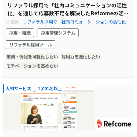
リファラル採用で「社内コミュニケーションの活性
化」を通じて応募数不足を解決したRefcomeの活用
法とは
※出典：
リファラル採用で「社内コミュニケーションの活性化」
を通じて応募数不足を解決したRefcomeの活用法とは | Refcom
採用・組織
採用管理システム
e (リフカム) - リファラル採用を見える化し、共にカイゼンする
伴走型サービス
リファラル採用ツール
業務・情報を可視化したい
採用力を強化したい
モチベーションを高めたい
人材サービス
1,001名以上