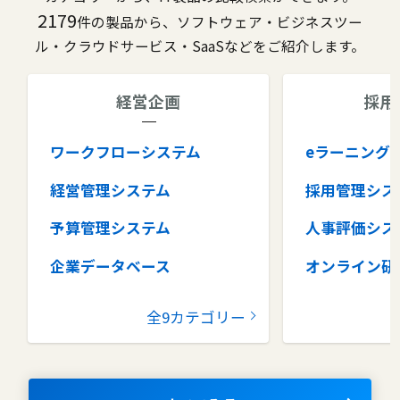
2179
件の製品から、ソフトウェア・ビジネスツー
ル・クラウドサービス・SaaSなどをご紹介します。
経営企画
採用
ワークフローシステム
eラーニング
経営管理システム
採用管理シス
予算管理システム
人事評価シス
企業データベース
オンライン研
グループウェア
健康管理シス
全9カテゴリー
コラボレーションツール
タレントマネ
ム
ナレッジマネジメントツール