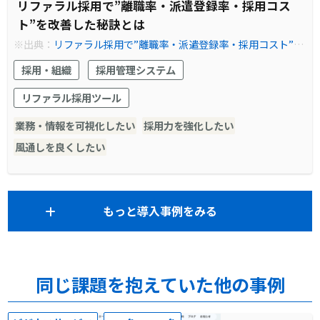
リファラル採用で”離職率・派遣登録率・採用コス
ト”を改善した秘訣とは
※出典：
リファラル採用で”離職率・派遣登録率・採用コスト”を
改善した秘訣とは | Refcome (リフカム) - リファラル採用を見え
採用・組織
採用管理システム
る化し、共にカイゼンする伴走型サービス
リファラル採用ツール
業務・情報を可視化したい
採用力を強化したい
風通しを良くしたい
もっと導入事例をみる
同じ課題を抱えていた他の事例