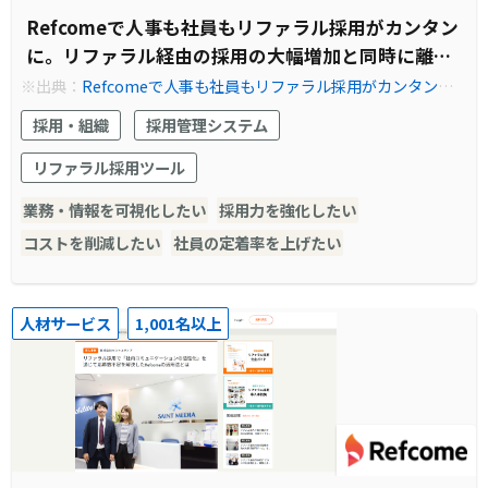
Refcomeで人事も社員もリファラル採用がカンタン
に。リファラル経由の採用の大幅増加と同時に離職
率低下・採用コスト削減も実現
※出典：
Refcomeで人事も社員もリファラル採用がカンタン
に。リファラル経由の採用の大幅増加と同時に離職率低下・採用
採用・組織
採用管理システム
コスト削減も実現 | Refcome (リフカム) - リファラル採用を見え
る化し、共にカイゼンする伴走型サービス
リファラル採用ツール
業務・情報を可視化したい
採用力を強化したい
コストを削減したい
社員の定着率を上げたい
人材サービス
1,001名以上