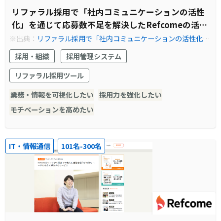
リファラル採用で「社内コミュニケーションの活性
化」を通じて応募数不足を解決したRefcomeの活用
法とは
※出典：
リファラル採用で「社内コミュニケーションの活性化」
を通じて応募数不足を解決したRefcomeの活用法とは | Refcom
採用・組織
採用管理システム
e (リフカム) - リファラル採用を見える化し、共にカイゼンする
伴走型サービス
リファラル採用ツール
業務・情報を可視化したい
採用力を強化したい
モチベーションを高めたい
IT・情報通信
101名-300名