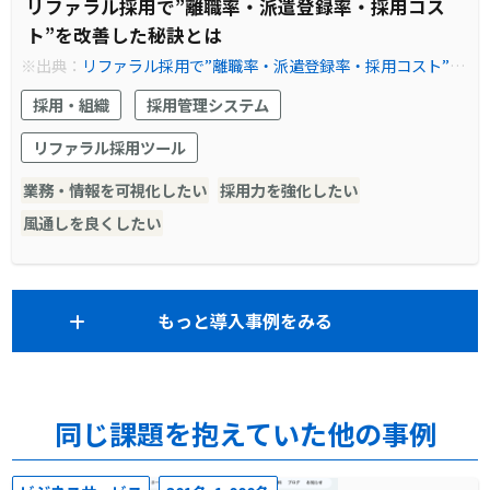
リファラル採用で”離職率・派遣登録率・採用コス
ト”を改善した秘訣とは
※出典：
リファラル採用で”離職率・派遣登録率・採用コスト”を
改善した秘訣とは | Refcome (リフカム) - リファラル採用を見え
採用・組織
採用管理システム
る化し、共にカイゼンする伴走型サービス
リファラル採用ツール
業務・情報を可視化したい
採用力を強化したい
風通しを良くしたい
もっと導入事例をみる
同じ課題を抱えていた他の事例