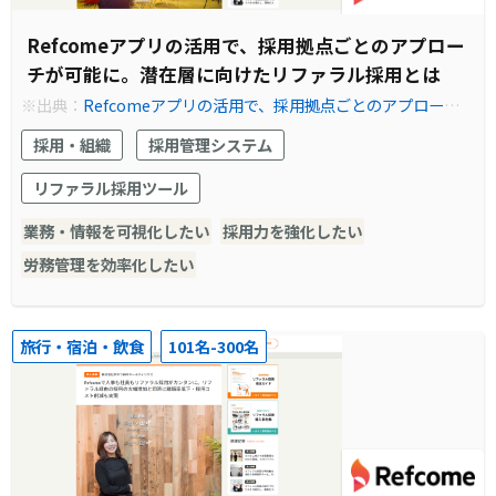
Refcomeアプリの活用で、採用拠点ごとのアプロー
チが可能に。潜在層に向けたリファラル採用とは
※出典：
Refcomeアプリの活用で、採用拠点ごとのアプローチ
が可能に。潜在層に向けたリファラル採用とは | Refcome (リフ
採用・組織
採用管理システム
カム) - リファラル採用を見える化し、共にカイゼンする伴走型サ
ービス
リファラル採用ツール
業務・情報を可視化したい
採用力を強化したい
労務管理を効率化したい
旅行・宿泊・飲食
101名-300名