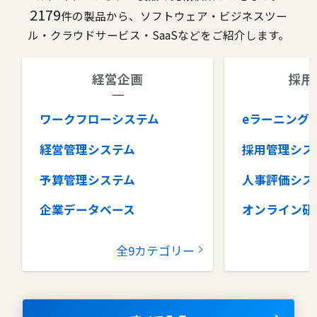
2179
件の製品から、ソフトウェア・ビジネスツー
ル・クラウドサービス・SaaSなどをご紹介します。
経営企画
採用
ワークフローシステム
eラーニング
経営管理システム
採用管理シス
予算管理システム
人事評価シス
企業データベース
オンライン研
グループウェア
健康管理シス
全9カテゴリー
コラボレーションツール
タレントマネ
ム
ナレッジマネジメントツール