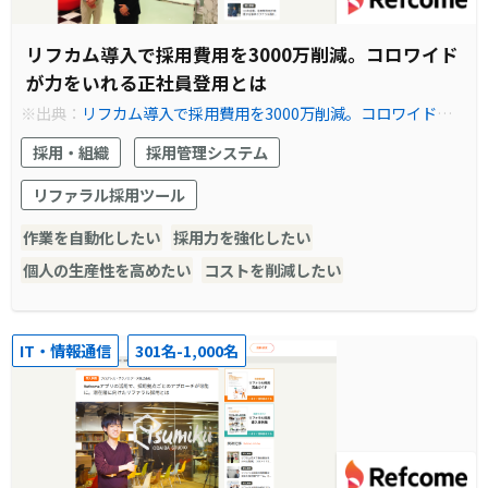
リフカム導入で採用費用を3000万削減。コロワイド
が力をいれる正社員登用とは
※出典：
リフカム導入で採用費用を3000万削減。コロワイドが
力をいれる正社員登用とは | Refcome (リフカム) - リファラル採
採用・組織
採用管理システム
用を見える化し、共にカイゼンする伴走型サービス
リファラル採用ツール
作業を自動化したい
採用力を強化したい
個人の生産性を高めたい
コストを削減したい
IT・情報通信
301名-1,000名