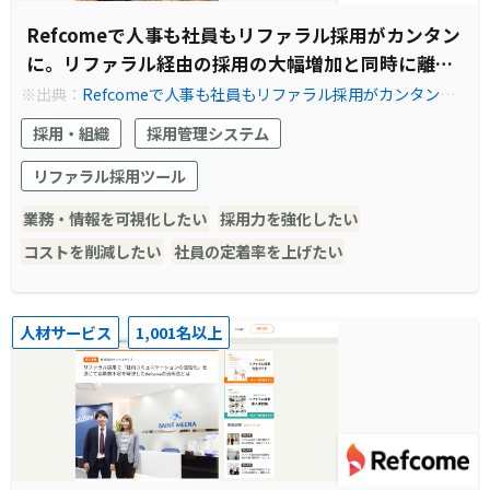
Refcomeで人事も社員もリファラル採用がカンタン
に。リファラル経由の採用の大幅増加と同時に離職
率低下・採用コスト削減も実現
※出典：
Refcomeで人事も社員もリファラル採用がカンタン
に。リファラル経由の採用の大幅増加と同時に離職率低下・採用
採用・組織
採用管理システム
コスト削減も実現 | Refcome (リフカム) - リファラル採用を見え
る化し、共にカイゼンする伴走型サービス
リファラル採用ツール
業務・情報を可視化したい
採用力を強化したい
コストを削減したい
社員の定着率を上げたい
人材サービス
1,001名以上