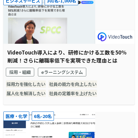
ビジネスサービス
301名-1,000名
VideoTouch導入により、研修にかける工数を50%
削減！さらに離職率低下を実現できた理由とは
採用・組織
eラーニングシステム
採用力を強化したい
社員の能力を向上したい
属人化を解消したい
社員の定着率を上げたい
医療・化学
6名-20名