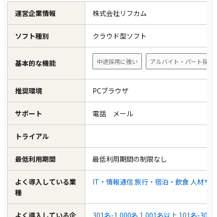
運営企業情報
株式会社リフカム
ソフト種別
クラウド型ソフト
中途採用に強い
アルバイト・パート採用
基本的な機能
推奨環境
PCブラウザ
サポート
電話 メール
トライアル
最低利用期間
最低利用期間の制限なし
よく導入している業
IT・情報通信
旅行・宿泊・飲食
人材サ
種
よく導入している企
301名-1,000名
1,001名以上
101名-300