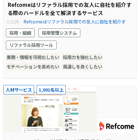
Refcomeはリファラル採用での友人に自社を紹介す
る際のハードルを全て解決するサービス
※出典：
Refcomeはリファラル採用での友人に自社を紹介する
際のハードルを全て解決するサービス | Refcome (リフカム) - リ
採用・組織
採用管理システム
ファラル採用を見える化し、共にカイゼンする伴走型サービス
リファラル採用ツール
業務・情報を可視化したい
採用力を強化したい
モチベーションを高めたい
風通しを良くしたい
人材サービス
1,001名以上