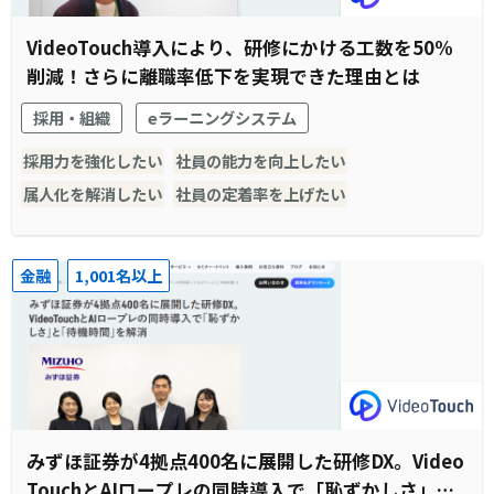
VideoTouch導入により、研修にかける工数を50%
削減！さらに離職率低下を実現できた理由とは
採用・組織
eラーニングシステム
採用力を強化したい
社員の能力を向上したい
属人化を解消したい
社員の定着率を上げたい
金融
1,001名以上
みずほ証券が4拠点400名に展開した研修DX。Video
TouchとAIロープレの同時導入で「恥ずかしさ」と