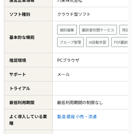
運営企業情報
八楽株式会社
ソフト種別
クラウド型ソフト
個別編集
翻訳者校閲サービス
用語管
基本的な機能
グループ管理
AI自動学習
PDF翻訳
推奨環境
PCブラウザ
サポート
メール
トライアル
最低利用期間
最低利用期間の制限なし
よく導入している業
製造
建設
小売・流通
種