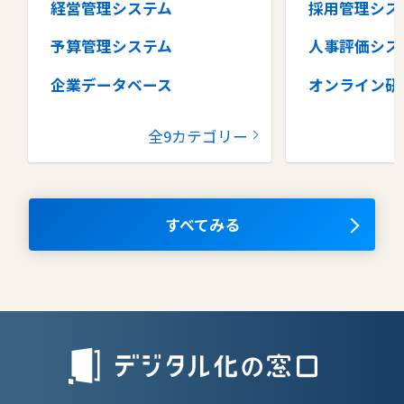
経営管理システム
採用管理シス
予算管理システム
人事評価シス
企業データベース
オンライン研
グループウェア
健康管理シス
全9カテゴリー
コラボレーションツール
タレントマネ
ム
ナレッジマネジメントツール
OKRツール
すべてみる
AIツール
離職防止ツー
エンタープライズサーチ
リファラル採
人材派遣管理
授業支援シス