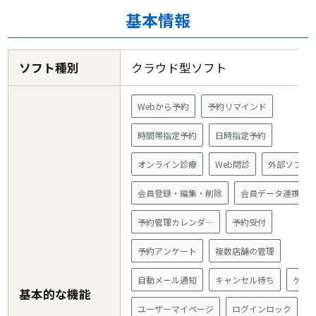
基本情報
ソフト種別
クラウド型ソフト
Webから予約
予約リマインド
時間帯指定予約
日時指定予約
オンライン診療
Web問診
外部ソフト
会員登録・編集・削除
会員データ連携
予約管理カレンダ―
予約受付
予約アンケート
複数店舗の管理
自動メール通知
キャンセル待ち
ゲス
基本的な機能
ユーザーマイページ
ログインロック