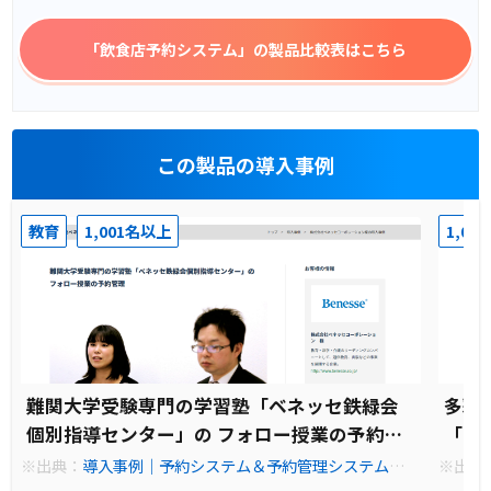
「飲食店予約システム」
の製品比較表はこちら
この製品の導入事例
教育
1,001名以上
1,00
難関大学受験専門の学習塾「ベネッセ鉄緑会
多彩
個別指導センター」の フォロー授業の予約管
「ホ
理
ム
※出典：
導入事例｜予約システム＆予約管理システム「C
※出典
hoiceRESERVE」
hoice