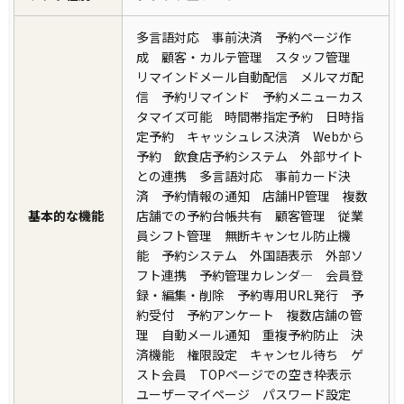
多言語対応 事前決済 予約ページ作
成 顧客・カルテ管理 スタッフ管理
リマインドメール自動配信 メルマガ配
信 予約リマインド 予約メニューカス
タマイズ可能 時間帯指定予約 日時指
定予約 キャッシュレス決済 Webから
予約 飲食店予約システム 外部サイト
との連携 多言語対応 事前カード決
済 予約情報の通知 店舗HP管理 複数
基本的な機能
店舗での予約台帳共有 顧客管理 従業
員シフト管理 無断キャンセル防止機
能 予約システム 外国語表示 外部ソ
フト連携 予約管理カレンダ― 会員登
録・編集・削除 予約専用URL発行 予
約受付 予約アンケート 複数店舗の管
理 自動メール通知 重複予約防止 決
済機能 権限設定 キャンセル待ち ゲ
スト会員 TOPページでの空き枠表示
ユーザーマイページ パスワード設定