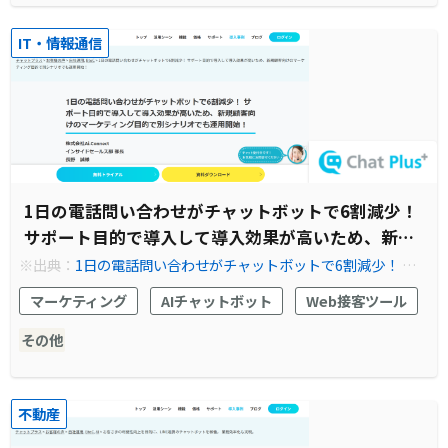
IT・情報通信
1日の電話問い合わせがチャットボットで6割減少！
サポート目的で導入して導入効果が高いため、新規
顧客向けのマーケティング目的で別シナリオでも運
※出典：
1日の電話問い合わせがチャットボットで6割減少！ サ
ポート目的で導入して導入効果が高いため、新規顧客向けのマー
用開始！
マーケティング
AIチャットボット
Web接客ツール
ケティング目的で別シナリオでも運用開始！導入事例 チャット
プラス | ChatPlus
その他
不動産