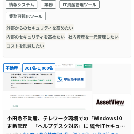
ル・情報資産管理ソフトなら『AssetView』
情報システム
業務
IT資産管理ツール
業務可視化ツール
外部からのセキュリティを高めたい
内部のセキュリティを高めたい
社内資産を一元管理したい
コストを削減したい
不動産
301名-1,000名
小田急不動産、テレワーク環境での「Windows10
更新管理」「ヘルプデスク対応」に 統合ITセキュリ
ティ「AssetView CLOUD」を採用