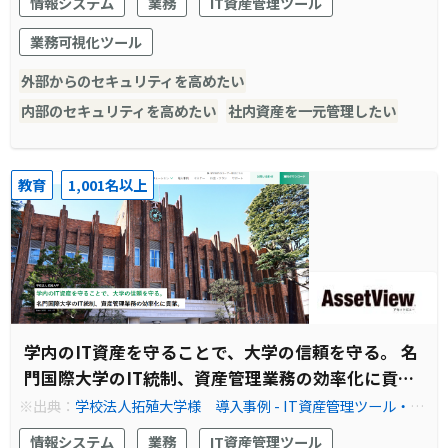
情報システム
業務
IT資産管理ツール
業務可視化ツール
外部からのセキュリティを高めたい
内部のセキュリティを高めたい
社内資産を一元管理したい
教育
1,001名以上
学内のIT資産を守ることで、大学の信頼を守る。 名
門国際大学のIT統制、資産管理業務の効率化に貢
献。
※出典：
学校法人拓殖大学様 導入事例 - IT資産管理ツール・情
報資産管理ソフトなら『AssetView』
情報システム
業務
IT資産管理ツール