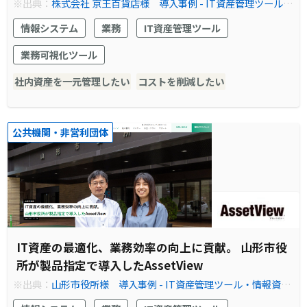
※出典：
株式会社 京王百貨店様 導入事例 - IT資産管理ツール・
情報資産管理ソフトなら『AssetView』
情報システム
業務
IT資産管理ツール
業務可視化ツール
社内資産を一元管理したい
コストを削減したい
公共機関・非営利団体
IT資産の最適化、業務効率の向上に貢献。 山形市役
所が製品指定で導入したAssetView
※出典：
山形市役所様 導入事例 - IT資産管理ツール・情報資産
管理ソフトなら『AssetView』