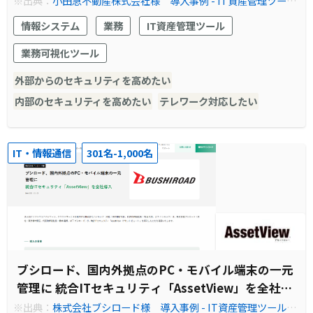
※出典：
小田急不動産株式会社様 導入事例 - IT資産管理ツー
ル・情報資産管理ソフトなら『AssetView』
情報システム
業務
IT資産管理ツール
業務可視化ツール
外部からのセキュリティを高めたい
内部のセキュリティを高めたい
テレワーク対応したい
IT・情報通信
301名-1,000名
ブシロード、国内外拠点のPC・モバイル端末の一元
管理に 統合ITセキュリティ「AssetView」を全社導
入
※出典：
株式会社ブシロード様 導入事例 - IT資産管理ツール・