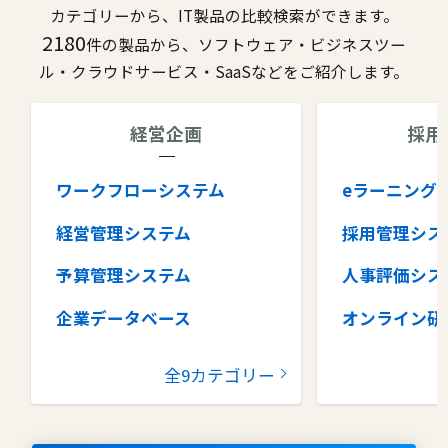
カテゴリーから、IT製品の比較検索ができます。
2180
件の製品から、ソフトウェア・ビジネスツー
ル・クラウドサービス・SaaSなどをご紹介します。
経営企画
採用
ワークフローシステム
eラーニング
経営管理システム
採用管理シス
予算管理システム
人事評価シス
企業データベース
オンライン研
グループウェア
健康管理シス
全9カテゴリー
コラボレーションツール
タレントマネ
ム
ナレッジマネジメントツール