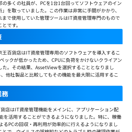
の多くの社員が、PCを1台1台回ってソフトウェアのイン
術」を取っていました。この作業は非常に手間がかかり、
れまで使用していた管理ツールはIT資産管理専門のもので
ことです。
策
京王百貨店はIT資産管理専用のソフトウェアを導入するこ
スペックが低かったため、CPUに負荷をかけないクライアン
。その結果、AssetViewを選択することとなりまし
を持ち、他社製品と比較してもその機能を最大限に活用するこ
業務
京王百貨店はIT資産管理機能をメインに、アプリケーション配
機能を活用することができるようになりました。特に、稼働
よるPCの回収・再利用が効率的に行えるようになりまし
ことで、ウイルスの誤検知などのトラブル時の確認作業が