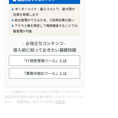
オーダーメイド：最小コストで、最大限の
効果を発揮します
統合管理ができるため、IT投資効果が高い
アクセス権を限定して権限委譲することで分
散管理が可能
- お役立ちコンテンツ -
導入前に知っておきたい基礎知識
「IT資産管理ツール」とは
「業務可視化ツール」とは
※この情報はデジタル化の窓口が作成したものであり、
製品提供企業及び導入企業が確認したものではございま
せん。（掲載修正・取り下げ依頼は
コチラ
）