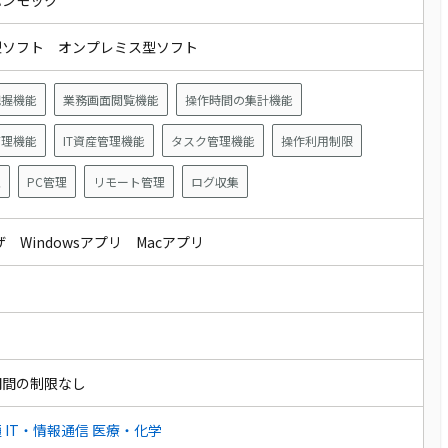
ハンモック
型ソフト オンプレミス型ソフト
把握機能
業務画面閲覧機能
操作時間の集計機能
管理機能
IT資産管理機能
タスク管理機能
操作利用制限
理
PC管理
リモート管理
ログ収集
ザ Windowsアプリ Macアプリ
期間の制限なし
通
IT・情報通信
医療・化学