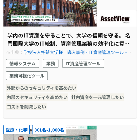
学内のIT資産を守ることで、大学の信頼を守る。 名
門国際大学のIT統制、資産管理業務の効率化に貢
献。
※出典：
学校法人拓殖大学様 導入事例 - IT資産管理ツール・情
報資産管理ソフトなら『AssetView』
情報システム
業務
IT資産管理ツール
業務可視化ツール
外部からのセキュリティを高めたい
内部のセキュリティを高めたい
社内資産を一元管理したい
コストを削減したい
医療・化学
301名-1,000名