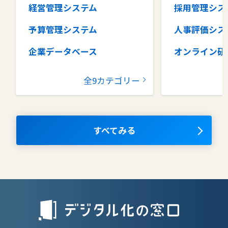
経営管理システム
採用管理シス
予算管理システム
人事評価シス
企業データベース
オンライン研
グループウェア
健康管理シス
全9カテゴリー
コラボレーションツール
タレントマネ
ム
ナレッジマネジメントツール
OKRツール
すべてみる
AIツール
離職防止ツー
エンタープライズサーチ
リファラル採
人材派遣管理
授業支援シス