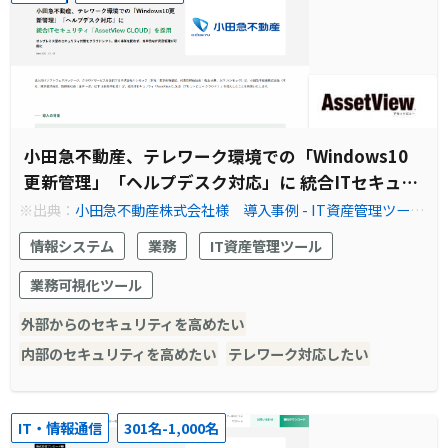
小田急不動産、テレワーク環境での「Windows10
更新管理」「ヘルプデスク対応」に 統合ITセキュリ
ティ「AssetView CLOUD」を採用
※出典：
小田急不動産株式会社様 導入事例 - IT資産管理ツー
ル・情報資産管理ソフトなら『AssetView』
情報システム
業務
IT資産管理ツール
業務可視化ツール
外部からのセキュリティを高めたい
内部のセキュリティを高めたい
テレワーク対応したい
IT・情報通信
301名-1,000名