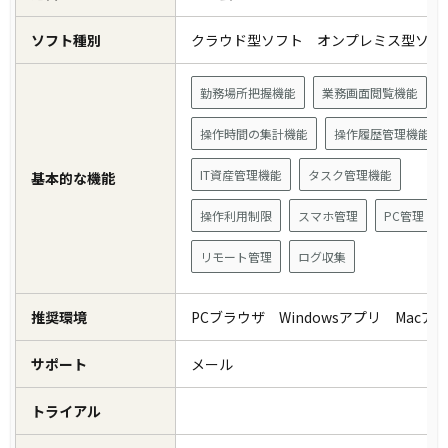
ソフト種別
クラウド型ソフト オンプレミス型ソ
勤務場所把握機能
業務画面閲覧機能
操作時間の集計機能
操作履歴管理機能
IT資産管理機能
タスク管理機能
基本的な機能
操作利用制限
スマホ管理
PC管理
リモート管理
ログ収集
推奨環境
PCブラウザ Windowsアプリ Mac
サポート
メール
トライアル