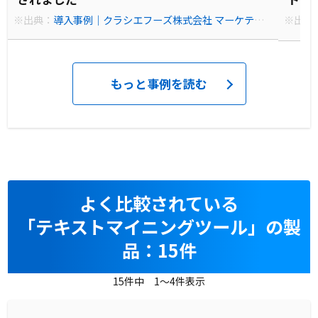
総括
※出典：
導入事例｜クラシエフーズ株式会社 マーケティ
※出典
ング室様｜類似語を自動で辞書化！だから驚くほど効率が
企画部
あがるテキストマイニング
あがる
もっと事例を読む
よく比較されている
「テキストマイニングツール」の製
品：15件
15件中 1～4件表示