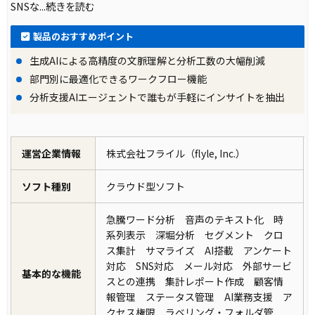
SNSな
...続きを読む
製品のおすすめポイント
生成AIによる高精度の文脈理解と分析工数の大幅削減
部門別に最適化できるワークフロー機能
分析支援AIエージェントで誰もが手軽にインサイトを抽出
運営企業情報
株式会社フライル（flyle, Inc.）
ソフト種別
クラウド型ソフト
急騰ワード分析 音声のテキスト化 時
系列表示 深堀分析 セグメント クロ
ス集計 サマライズ AI搭載 アンケート
対応 SNS対応 メール対応 外部サービ
基本的な機能
スとの連携 集計レポート作成 顧客情
報管理 ステータス管理 AI業務支援 ア
クセス権限 ラベリング・フォルダ管