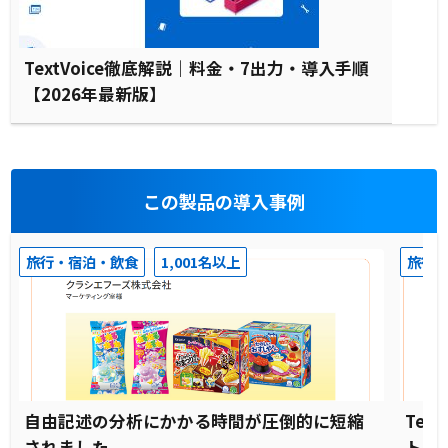
TextVoice徹底解説｜料金・7出力・導入手順
【2026年最新版】
この製品の導入事例
旅行・宿泊・飲食
1,001名以上
旅行
自由記述の分析にかかる時間が圧倒的に短縮
Tex
されました
トで