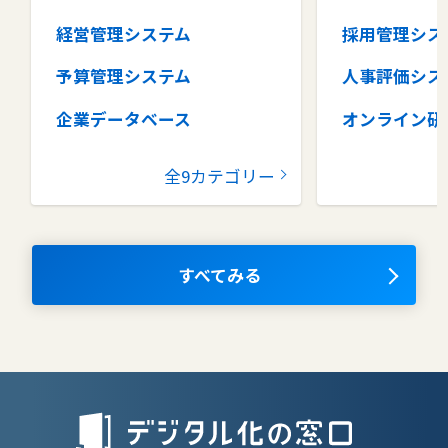
経営管理システム
採用管理シス
予算管理システム
人事評価シス
企業データベース
オンライン研
グループウェア
健康管理シス
全9カテゴリー
コラボレーションツール
タレントマネ
ム
ナレッジマネジメントツール
OKRツール
すべてみる
AIツール
離職防止ツー
エンタープライズサーチ
リファラル採
人材派遣管理
授業支援シス