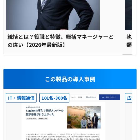
統括とは？役職と特徴、総括マネージャーと
執行
の違い【2026年最新版】
類、
この製品の導入事例
IT・情報通信
101名-300名
広告