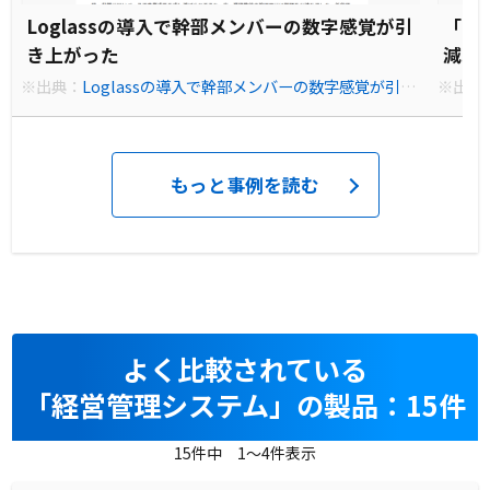
Loglassの導入で幹部メンバーの数字感覚が引
「こ
き上がった
減。
間が
※出典：
Loglassの導入で幹部メンバーの数字感覚が引き
※出典
上がった｜Loglass｜次世代の経営管理クラウド
質的な
ogla
もっと事例を読む
よく比較されている
「経営管理システム」の製品：15件
15件中 1～4件表示