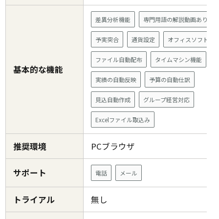
差異分析機能
専門用語の解説動画あり
予実突合
通貨設定
オフィスソフト連
ファイル自動配布
タイムマシン機能
基本的な機能
実績の自動反映
予算の自動仕訳
見込自動作成
グループ経営対応
Excelファイル取込み
推奨環境
PCブラウザ
サポート
電話
メール
トライアル
無し