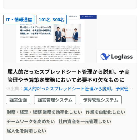
IT・情報通信
101名-300名
属人的だったスプレッドシート管理から脱却。予実
管理や予算策定業務において必要不可欠なものに
※出典：
属人的だったスプレッドシート管理から脱却。予実管理
や予算策定業務において必要不可欠なものに ｜Loglass｜次世代
経営企画
経営管理システム
予算管理システム
の経営管理クラウド
財務・経理・総務 業務を効率化したい
作業を自動化したい
チームワークを高めたい
社内資産を一元管理したい
属人化を解消したい