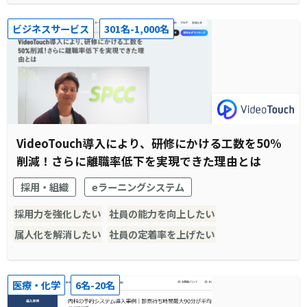
ビジネスサービス
301名-1,000名
VideoTouch導入により、研修にかける工数を50%
削減！さらに離職率低下を実現できた理由とは
採用・組織
eラーニングシステム
採用力を強化したい
社員の能力を向上したい
属人化を解消したい
社員の定着率を上げたい
医療・化学
6名-20名