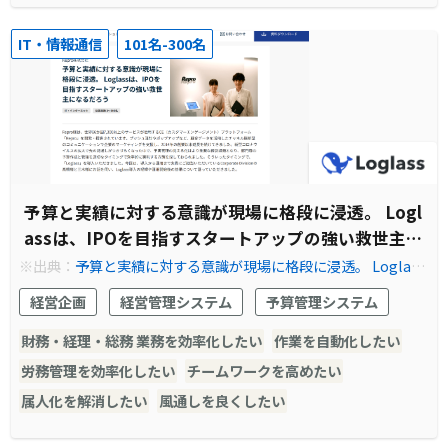
IT・情報通信
101名-300名
予算と実績に対する意識が現場に格段に浸透。 Logl
assは、IPOを目指すスタートアップの強い救世主に
なるだろう
※出典：
予算と実績に対する意識が現場に格段に浸透。 Loglass
は、IPOを目指すスタートアップの強い救世主になるだろう｜Lo
経営企画
経営管理システム
予算管理システム
glass｜次世代の経営管理クラウド
財務・経理・総務 業務を効率化したい
作業を自動化したい
労務管理を効率化したい
チームワークを高めたい
属人化を解消したい
風通しを良くしたい