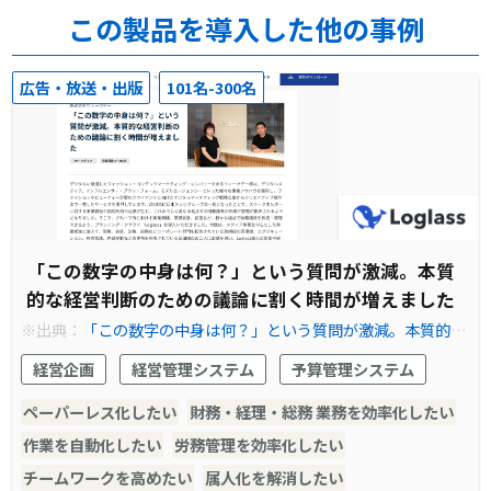
この製品を導入した他の事例
広告・放送・出版
101名-300名
「この数字の中身は何？」という質問が激減。本質
的な経営判断のための議論に割く時間が増えました
※出典：
「この数字の中身は何？」という質問が激減。本質的な
経営判断のための議論に割く時間が増えました ｜Loglass｜次世
経営企画
経営管理システム
予算管理システム
代の経営管理クラウド
ペーパーレス化したい
財務・経理・総務 業務を効率化したい
作業を自動化したい
労務管理を効率化したい
チームワークを高めたい
属人化を解消したい