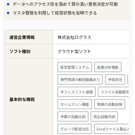
データへのアクセス性を高めて質の高い意思決定が可能
マスタ管理を利用して経営状態を反映できる
運営企業情報
株式会社ログラス
ソフト種別
クラウド型ソフト
経営管理システム
差異分析機能
専門用語の解説動画あり
予実突合
通
オフィスソフト連携
ファイル自動配布
基本的な機能
タイムマシン機能
実績の自動反映
予算の自動仕訳
見込自動作成
グループ経営対応
Excelファイル取込み