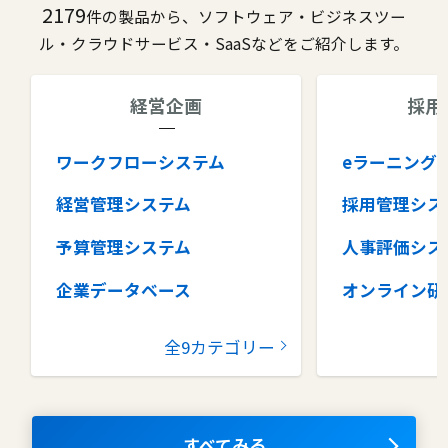
2179
件の製品から、ソフトウェア・ビジネスツー
ル・クラウドサービス・SaaSなどをご紹介します。
経営企画
採用
ワークフローシステム
eラーニング
経営管理システム
採用管理シス
予算管理システム
人事評価シス
企業データベース
オンライン研
グループウェア
健康管理シス
全9カテゴリー
コラボレーションツール
タレントマネ
ム
ナレッジマネジメントツール
OKRツール
すべてみる