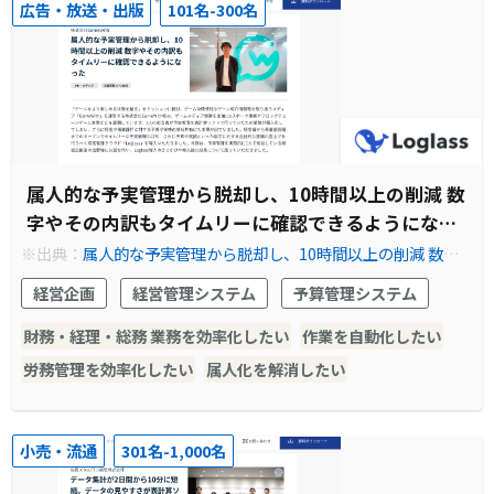
広告・放送・出版
101名-300名
属人的な予実管理から脱却し、10時間以上の削減 数
字やその内訳もタイムリーに確認できるようになっ
た
※出典：
属人的な予実管理から脱却し、10時間以上の削減 数字
やその内訳もタイムリーに確認できるようになった｜Loglass｜
経営企画
経営管理システム
予算管理システム
次世代の経営管理クラウド
財務・経理・総務 業務を効率化したい
作業を自動化したい
労務管理を効率化したい
属人化を解消したい
小売・流通
301名-1,000名