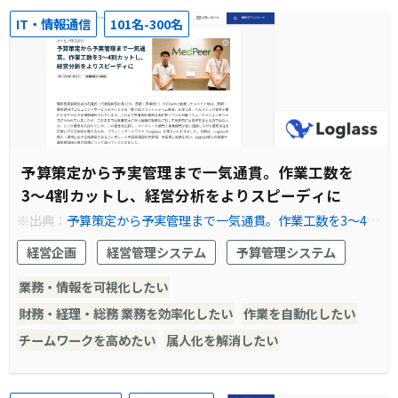
IT・情報通信
101名-300名
予算策定から予実管理まで一気通貫。作業工数を
3〜4割カットし、経営分析をよりスピーディに
※出典：
予算策定から予実管理まで一気通貫。作業工数を3〜4割
カットし、経営分析をよりスピーディに｜Loglass｜次世代の経
経営企画
経営管理システム
予算管理システム
営管理クラウド
業務・情報を可視化したい
財務・経理・総務 業務を効率化したい
作業を自動化したい
チームワークを高めたい
属人化を解消したい