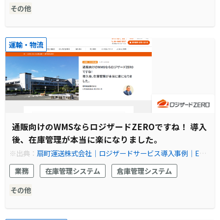
その他
運輸・物流
通販向けのWMSならロジザードZEROですね！ 導入
後、在庫管理が本当に楽になりました。
※出典：
扇町運送株式会社│ロジザードサービス導入事例│EC
物流の在庫管理ならクラウドWMS(倉庫管理システム) ロジザー
業務
在庫管理システム
倉庫管理システム
ドZERO
その他