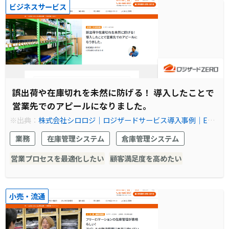
ビジネスサービス
誤出荷や在庫切れを未然に防げる！ 導入したことで
営業先でのアピールになりました。
※出典：
株式会社シロロジ│ロジザードサービス導入事例│EC
物流の在庫管理ならクラウドWMS(倉庫管理システム) ロジザー
業務
在庫管理システム
倉庫管理システム
ドZERO
営業プロセスを最適化したい
顧客満足度を高めたい
小売・流通