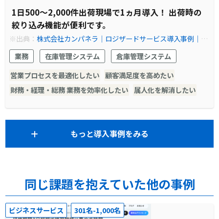
1日500～2,000件出荷現場で1ヵ月導入！ 出荷時の
絞り込み機能が便利です。
※出典：
株式会社カンパネラ│ロジザードサービス導入事例│E
C物流の在庫管理ならクラウドWMS(倉庫管理システム) ロジザー
業務
在庫管理システム
倉庫管理システム
ドZERO
営業プロセスを最適化したい
顧客満足度を高めたい
財務・経理・総務 業務を効率化したい
属人化を解消したい
もっと導入事例をみる
同じ課題を抱えていた他の事例
ビジネスサービス
301名-1,000名