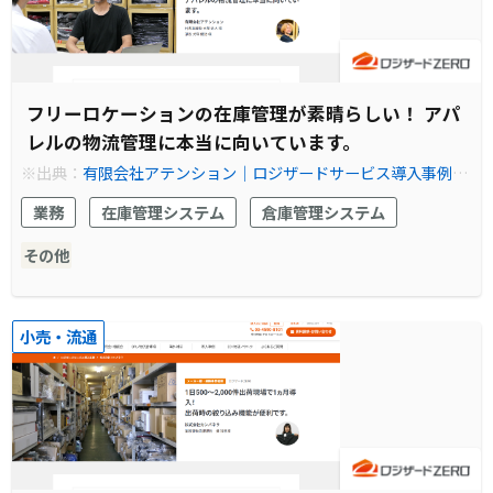
フリーロケーションの在庫管理が素晴らしい！ アパ
レルの物流管理に本当に向いています。
※出典：
有限会社アテンション│ロジザードサービス導入事例│
EC物流の在庫管理ならクラウドWMS(倉庫管理システム) ロジザ
業務
在庫管理システム
倉庫管理システム
ードZERO
その他
小売・流通