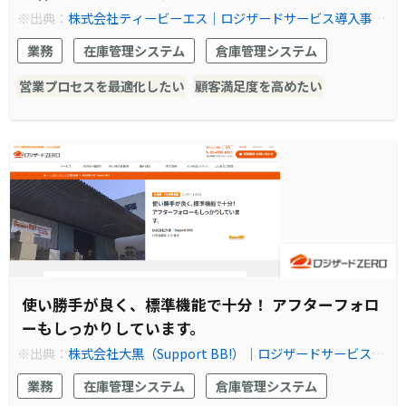
※出典：
株式会社ティービーエス│ロジザードサービス導入事例
│EC物流の在庫管理ならクラウドWMS(倉庫管理システム) ロジ
業務
在庫管理システム
倉庫管理システム
ザードZERO
営業プロセスを最適化したい
顧客満足度を高めたい
使い勝手が良く、標準機能で十分！ アフターフォロ
ーもしっかりしています。
※出典：
株式会社大黒（Support BB!）│ロジザードサービス導
入事例│EC物流の在庫管理ならクラウドWMS(倉庫管理システ
業務
在庫管理システム
倉庫管理システム
ム) ロジザードZERO