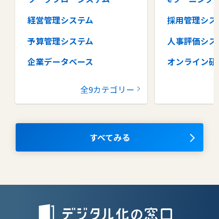
経営管理システム
採用管理シス
予算管理システム
人事評価シス
企業データベース
オンライン研
グループウェア
健康管理シス
全9カテゴリー
コラボレーションツール
タレントマネ
ム
ナレッジマネジメントツール
OKRツール
すべてみる
AIツール
離職防止ツー
エンタープライズサーチ
リファラル採
人材派遣管理