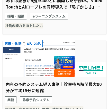
みずほ証券が4拠点400名に展開した研修DX。Video
TouchとAIロープレの同時導入で「恥ずかしさ」と
「待機時間」を解消
採用・組織
eラーニングシステム
社員の能力を向上したい
医療・化学
6名-20名
内科の予約システム導入事例｜診察待ち時間最大90
分が平均15分に短縮
業務
診療予約システム