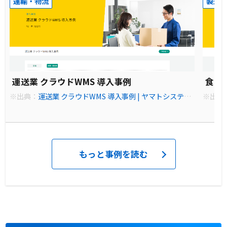
運輸・物流
製造
運送業 クラウドWMS 導入事例
食品
※出典：
運送業 クラウドWMS 導入事例 | ヤマトシステム
※出典
開発
テム開
もっと事例を読む