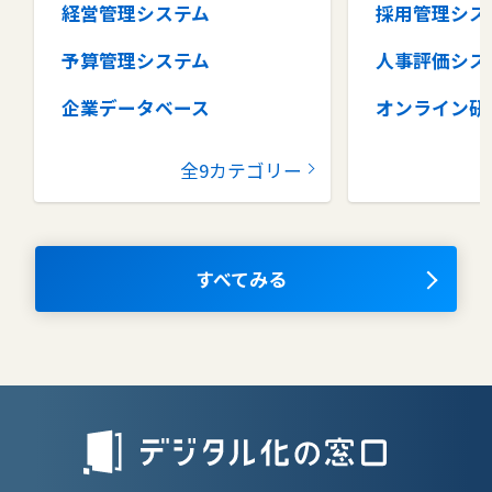
経営管理システム
採用管理シス
予算管理システム
人事評価シス
企業データベース
オンライン研
グループウェア
健康管理シス
全9カテゴリー
コラボレーションツール
タレントマネ
ム
ナレッジマネジメントツール
OKRツール
すべてみる
AIツール
離職防止ツー
エンタープライズサーチ
リファラル採
人材派遣管理
授業支援シス