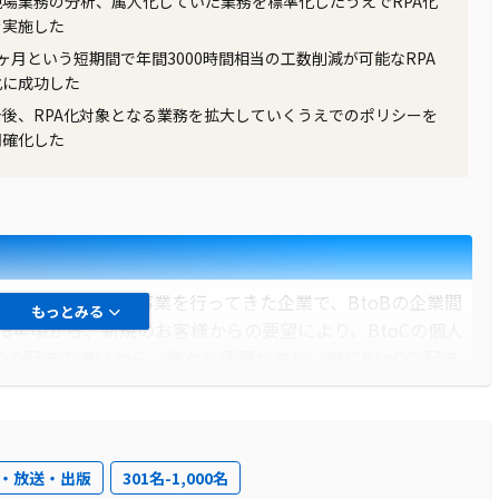
現場業務の分析、属人化していた業務を標準化したうえでRPA化
を実施した
2ヶ月という短期間で年間3000時間相当の工数削減が可能なRPA
化に成功した
今後、RPA化対象となる業務を拡大していくうえでのポリシーを
明確化した
を対象とした即配事業を行ってきた企業で、BtoBの企業間
もっとみる
18年頃から、新規のお客様からの要望により、BtoCの個人
oCの配送の違いから、様々な課題が生じ、特にBtoCの配送
に関する問い合わせが増加しました。これにより、コールセ
で陥り、業務改善の必要性が高まりました。
・放送・出版
301名-1,000名