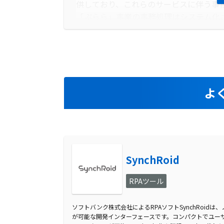
供しており、これらのサービスに伴う事
「ぷらら」事業の事務処理はシステム化
した。また、「ひかりＴＶ」の事業開始
ョンでの代替スタートが続いていました
していました。
導入前に企業が抱えていた課題
よ
株式会社ＮＴＴぷららのサービス運営部
た。システム化されていない事務作業が
信サービス「ひかりＴＶ」の事業開始に
オペレーションで行われているという問
急務となっていました。
SynchRoid
導入前の課題に対する解決策
RPAツール
株式会社ＮＴＴぷららは、業務効率化のた
の導入を検討しました。システム化が進ま
ソフトバンク株式会社によるRPAソフトSynchRoid
が可能な開発インターフェースです。コンパクトでユーザ
図ることが可能と判断しました。この取り