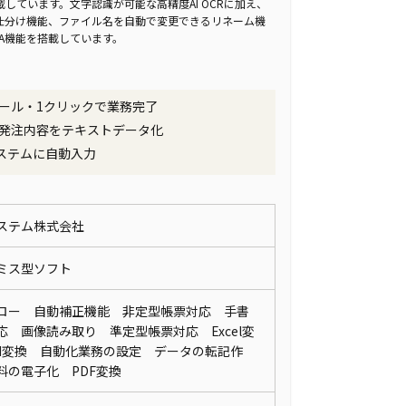
しています。文字認識が可能な高精度AI OCRに加え、
I仕分け機能、ファイル名を自動で変更できるリネーム機
A機能を搭載しています。
ール・1クリックで業務完了
発注内容をテキストデータ化
ステムに自動入力
ステム株式会社
レミス型ソフト
ロー 自動補正機能 非定型帳票対応 手書
応 画像読み取り 準定型帳票対応 Excel変
rd変換 自動化業務の設定 データの転記作
料の電子化 PDF変換