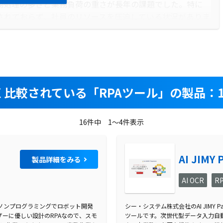
務処理の多さと業務負荷の重さが長年の課題でした。特に
されておらず、社員のリソースを圧迫している状況がありま
時には、システム開発が間に合わず、マニュアルオペレーシ
。これらの課題を背景に、業務効率化のための解決策を模索
く比較されている
「RPAツール」の製品：1
は、事務処理全般を担当しており、その業務量は膨大でし
多く、社員の作業負担が大きい状態でした。さらに、映像配
伴い、システム開発が追いつかず、一部の業務はマニュアル
16件中 1～4件表示
題も抱えていました。これらの課題により、業務の効率化が
AI JIMY 
製品詳細をみる
AI OCR
R
めにRPA（ロボティック・プロセス・オートメーション）
ない中で、RPAを活用することで、自社の力で業務改善を
は、ノンプログラミングでロボット開発
シー・システム株式会社のAI JIMY P
ーに優しい設計のRPAなので、スモ
組みが成功し、社内での成果をアピールした結果、RPAを
ツールです。次世代型データ⼊⼒⾃動化ツー