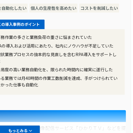
標準化に課題を感じていました。運送の仕事ではイレギュラ
を自動化したい
個人の生産性を高めたい
コストを削減したい
場の担当者たちが自らの業務量を増やして対応していまし
進行し、良くない習慣が形成されていました。特に、出荷依
この導入事例のポイント
日、人の手で行われていました。
事務作業の多さと業務負荷の重さに悩まされていた
PAの導入および活用にあたり、社内にノウハウが不足していた
提案を受けた中、NOCの提案が異なっていました。NOCは
現状業務プロセスの抜本的な見直しを含むRPA導入をサポートし
入だけでなく、業務プロセスの最適化も同時に行う手法を提案
た
をそのまま自動化するのではなく、業務プロセスを見直し、
難易度の高い業務自動化を、限られた時間内に確実に遂行した
務改善を目指すべきだと考えていました。
ある業務では月40時間の作業工数削減を達成、手がつけられてい
なかった仕事も自動化
頼メールの自動仕分けが実現されました。このRPAによって、
した。また、RPAの導入により、24時間365日、人が待機す
Cは出荷依頼メールの自動仕分けに関する制御テーブルを提
単に仕分けルールの変更や追加が可能となりました。
ト接続サービスや映像配信サービス「ひかりＴＶ」などを提
もっとみる