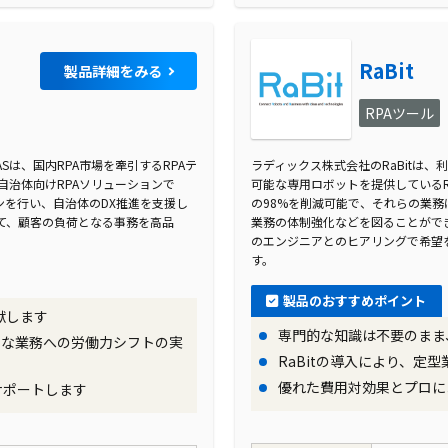
RaBit
製品詳細をみる
RPAツール
Sは、国内RPA市場を牽引するRPAテ
ラディックス株式会社のRaBitは
る自治体向けRPAソリューションで
可能な専用ロボットを提供しているR
ンを行い、自治体のDX推進を支援し
の98%を削減可能で、それらの業
て、顧客の負荷となる事務を高品
業務の体制強化などを図ることがで
のエンジニアとのヒアリングで希望
す。
製品のおすすめポイント
献します
専門的な知識は不要のまま
ィな業務への労働力シフトの実
RaBitの導入により、定
優れた費用対効果とプロに
サポートします