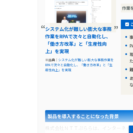
ＳＢＳ即配サポート株式会社は、業務の
作業
ーな事態が発生しやすく、その都度、現
た。この結果、属人化と業務量の増加が
頼メールの仕分け業務は、24時間365
システム化が難しい膨大な事務
作業をRPAで次々と自動化し、
導入前の課題に対する解決策
「働き方改革」と「生産性向
上」を実現
RPAの導入を検討する中で、10社以上の
「スモールBPR」を提案し、RPAの導
※出典：
システム化が難しい膨大な事務作業を
RPAで次々と自動化し、「働き方改革」と「生
しました。工藤秀人課長は、現場の要望
産性向上」を実現
RPAを組み込むことで、より効果的な業
製品の導入により改善した業務
RPAの導入により、1日300通の出荷依
年間で3000時間相当の工数が削減されま
る必要がなくなりました。さらに、NO
製品を導入することになった背景
供し、新たな出荷依頼元が増えても、簡
株式会社ＮＴＴぷららは、インターネッ