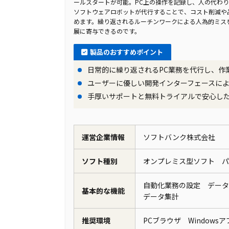
ールスタートが可能。PC上の操作を記録し、人の代わり
全社的に導入し、業務自動化を進めること
ソフトウェアロボットが代行することで、コスト削減や
不可欠と考え、この動きを後押ししまし
めます。繰り返されるルーチンワークによる人為的ミス
展に寄与できるのです。
製品の導入により改善した業務
製品のおすすめポイント
株式会社ＮＴＴぷららは、NOCのRPA
日常的に繰り返されるPC業務を代行し、作
ば、「発注業者判定・注文取り消し処理
ユーザーに優しい開発インターフェースに
作業時間削減を実現しました。「プロダ
手厚いサポートと無料トライアルで安心し
業務をRPAにより対応可能にしました。
業務も自動化し、業務負担の軽減と効率
化の波が広がり、さらなる業務改善へと
運営企業情報
ソフトバンク株式会社
ソフト種別
オンプレミス型ソフト 
自動化業務の設定 デー
基本的な機能
データ集計
推奨環境
PCブラウザ Windows