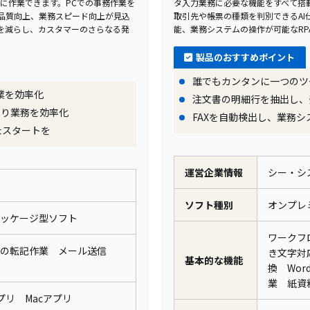
に作業できます。PCでの事務作業を
タ入力業務に必要な機能をすべて搭載
になりました。経営層もRPAの導入を働き方改革の推進に
品質向上、業務スピード向上が見込
取引先や帳票の種類を判別できるA
た。
を減らし、カスタマーのさらなる発
能、業務システムの操作が可能なRP
製品のおすすめポイント
誰でもカンタンに一つのツ
サービスを導入し、複数の業務自動化に成功しました。例え
業を効率化
注文書の明細行を抽出し、
」では、毎日1時間かかっていた作業を全自動化し、大幅な
より業務を効率化
FAXを自動検出し、業務シ
クトID取得エラー処理」では、社内リソースが不足していた
たスタートを
「支払い伝票頭紙作成」や「代理店様向け週報作成」などの
化を実現しました。これらの成功により、社内での業務自動
運営企業情報
シー・シ
繋がっています。
ソフト種別
オンプ
パッケージ型ソフト
ワークフ
タの転記作業 メール送信
き文字対
基本的な機能
換 Wo
業 紙資
アプリ Macアプリ