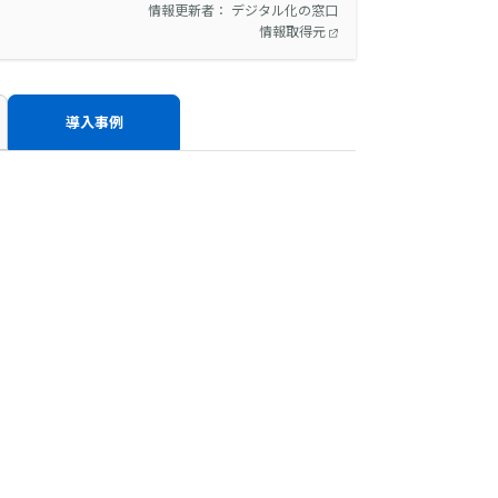
情報更新者： デジタル化の窓口
情報取得元
導入事例