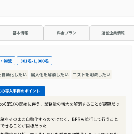
基本情報
料金プラン
運営企業情報
・物流
301名-1,000名
を自動化したい
属人化を解消したい
コストを削減したい
この導入事例のポイント
BtoC配送の開始に伴う、業務量の増大を解消することが課題だっ
た
現業をそのまま自動化するのではなく、BPRも並行して行うこと
ができることが目標だった