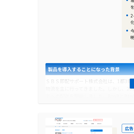
製品を導入することになった背景
ＳＢＳ即配サポート株式会社は、1都3県
物流を主に行ってきました。しかし、20
宅への配送を開始しました。BtoBとBt
では、不在持ち帰りや再配達、配達時間
ンターの電話回線がパンクする事態にま
導入前に企業が抱えていた課題
広告