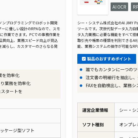
AI OCR
R
は、ノンプログラミングでロボット開発
シー・システム株式会社のAI JIMY P
ーに優しい設計のRPAなので、スモ
ツールです。次世代型データ⼊⼒⾃動化ツー
に作業できます。PCでの事務作業を
タ入力業務に必要な機能をすべて搭載
品質向上、業務スピード向上が見込
取引先や帳票の種類を判別できるA
を減らし、カスタマーのさらなる発
能、業務システムの操作が可能なRP
製品のおすすめポイント
誰でもカンタンに一つのツ
業を効率化
注文書の明細行を抽出し、
より業務を効率化
FAXを自動検出し、業務シ
たスタートを
運営企業情報
シー・シ
ソフト種別
オンプ
パッケージ型ソフト