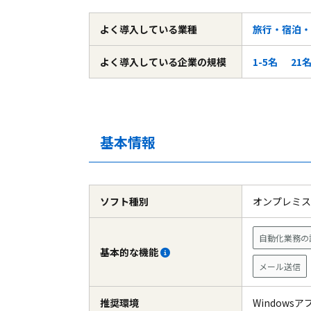
よく導入している
業種
旅行・宿泊・
よく導入している
企業の規模
1-5名
21名
基本情報
ソフト種別
オンプレミ
自動化業務の
基本的な機能
メール送信
推奨環境
Windows