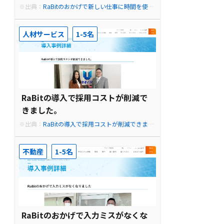
※出典：
RaBitのおかげで新しい仕事に時間を使え
るようになりました - RPAツール【RaBit】月10,45
0円の業務自動化ロボット
人材サービス
1-5名
RaBitの導入で採用コストが削減で
きました。
※出典：
RaBitの導入で採用コストが削減できまし
た。 - RPAツール【RaBit】月10,450円の業務自動
化ロボット
不動産
1-5名
RaBitのおかげで入力ミスがなくな