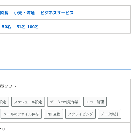
飲食
小売・流通
ビジネスサービス
-50名
51名-100名
ス型ソフト
設定
スケジュール設定
データの転記作業
エラー処理
メールのファイル保存
PDF変換
スクレイピング
データ集計
アプリ