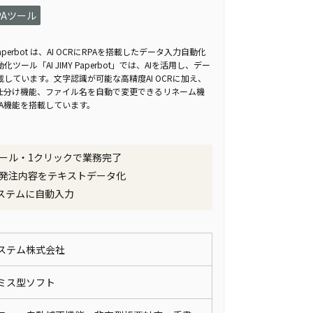
PAツール
aperbot は、AI OCRにRPAを搭載したデータ入力自動化
ル「AI JIMY Paperbot」では、AIを活用し、デー
しています。文字認識が可能な高精度AI OCRに加え、
I仕分け機能、ファイル名を自動で変更できるリネーム機
A機能を搭載しています。
ール・1クリックで業務完了
発注内容をテキストデータ化
ステムに自動入力
ステム株式会社
レミス型ソフト