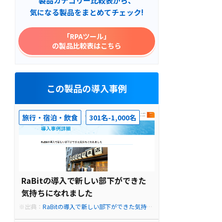
製品カテゴリー比較表から、
気になる製品をまとめてチェック!
「RPAツール」
の製品比較表はこちら
この製品の導入事例
旅行・宿泊・飲食
301名-1,000名
RaBitの導入で新しい部下ができた
気持ちになれました
※出典：
RaBitの導入で新しい部下ができた気持ち
になれました - RPAツール【RaBit】月10,450円の