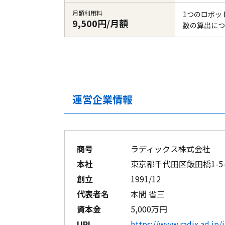
月額利用料
1つのロボッ
9,500円/月額
数の算出につ
運営企業情報
商号
ラディックス株式会社
本社
東京都千代田区飯田橋1-5
創立
1991/12
代表者名
本間 省三
資本金
5,000万円
URL
https://www.radix.ad.jp/