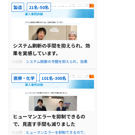
業務自動化ロボット
製造
21名-50名
システム刷新の手間を抑えられ、効
果を実感しています。
※出典：
システム刷新の手間を抑えられ、効果を
実感しています。 - RPAツール【RaBit】月10,450
円の業務自動化ロボット
医療・化学
101名-300名
ヒューマンエラーを抑制できるの
で、見直す手間も減りました
※出典：
ヒューマンエラーを抑制できるので、見