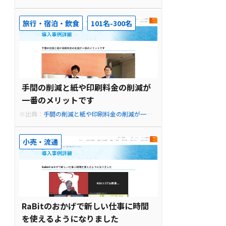
直す手間も減りました。 - RPAツール【RaBit】月1
0,450円の業務自動化ロボット
旅行・宿泊・飲食
101名-300名
手間の削減と紙や印刷料金の削減が
一番のメリットです
※出典：
手間の削減と紙や印刷料金の削減が一番
のメリットです - RPAツール【RaBit】月10,450円
の業務自動化ロボット
小売・流通
RaBitのおかげで新しい仕事に時間
を使えるようになりました