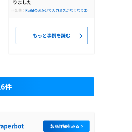
りました
※出典：
RaBitのおかげで入力ミスがなくなりまし
た - RPAツール【RaBit】月10,450円の業務自動化
ロボット
もっと事例を読む
6件
Paperbot
製品詳細をみる