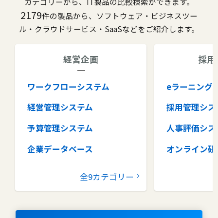
カテゴリーから、IT製品の比較検索ができます。
2179
件の製品から、ソフトウェア・ビジネスツー
ル・クラウドサービス・SaaSなどをご紹介します。
経営企画
採用
ワークフローシステム
eラーニング
経営管理システム
採用管理シス
予算管理システム
人事評価シス
企業データベース
オンライン研
グループウェア
健康管理シス
全9カテゴリー
コラボレーションツール
タレントマネ
ム
ナレッジマネジメントツール