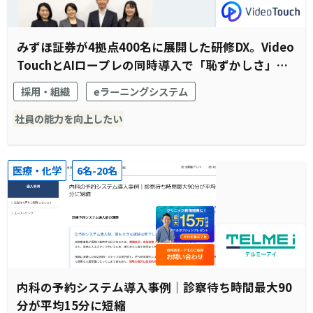
みずほ証券が4拠点400名に展開した研修DX。Video
TouchとAIロープレの同時導入で「恥ずかしさ」と
「待機時間」を解消
採用・組織
eラーニングシステム
社員の能力を向上したい
医療・化学
6名-20名
内科の予約システム導入事例｜診察待ち時間最大90
分が平均15分に短縮