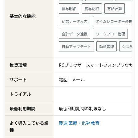
給与明細
賞与明細
有給計算
基本的な機能
勤怠データ入力
タイムレコーダー連携
会計データ連携
ワークフロー管理
自動アップデート
勤怠管理
システム
推奨環境
PCブラウザ スマートフォンブラウザ
サポート
電話 メール
トライアル
最低利用期間
最低利用期間の制限なし
よく導入している業
製造
医療・化学
教育
種