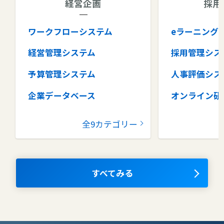
経営企画
採用
ワークフローシステム
eラーニング
経営管理システム
採用管理シス
予算管理システム
人事評価シス
企業データベース
オンライン研
グループウェア
健康管理シス
全9カテゴリー
コラボレーションツール
タレントマネ
ム
ナレッジマネジメントツール
OKRツール
すべてみる
AIツール
離職防止ツー
エンタープライズサーチ
リファラル採