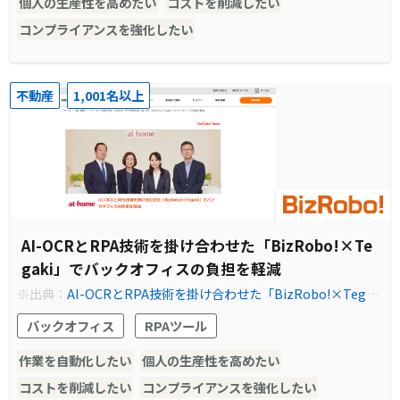
個人の生産性を高めたい
コストを削減したい
コンプライアンスを強化したい
不動産
1,001名以上
AI-OCRとRPA技術を掛け合わせた「BizRobo!×Te
gaki」でバックオフィスの負担を軽減
※出典：
AI-OCRとRPA技術を掛け合わせた「BizRobo!×Tegak
i」でバックオフィスの負担を軽減 | RPA テクノロジーズ株式会
バックオフィス
RPAツール
社「BizRobo!（ビズロボ）」
作業を自動化したい
個人の生産性を高めたい
コストを削減したい
コンプライアンスを強化したい