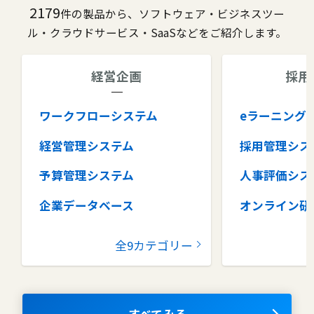
2179
件の製品から、ソフトウェア・ビジネスツー
ル・クラウドサービス・SaaSなどをご紹介します。
経営企画
採用
ワークフローシステム
eラーニング
経営管理システム
採用管理シス
予算管理システム
人事評価シス
企業データベース
オンライン研
グループウェア
健康管理シス
全9カテゴリー
コラボレーションツール
タレントマネ
ム
ナレッジマネジメントツール
OKRツール