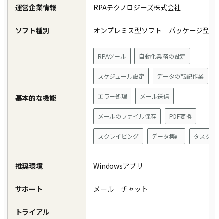
運営企業情報
RPAテクノロジーズ株式会社
ソフト種別
オンプレミス型ソフト パッケージ型
RPAツール
自動化業務の設定
スケジュール設定
データの転記作業
エラー処理
メール送信
基本的な機能
メールのファイル保存
PDF変換
スクレイピング
データ集計
タスクレ
推奨環境
Windowsアプリ
サポート
メール チャット
トライアル