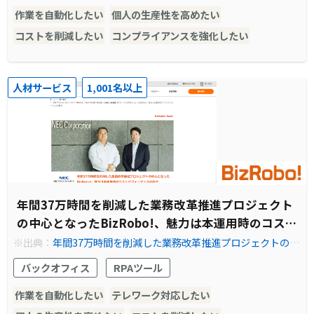
作業を自動化したい
個人の生産性を高めたい
コストを削減したい
コンプライアンスを強化したい
人材サービス
1,001名以上
年間37万時間を削減した業務改革推進プロジェクト
の中心となったBizRobo!、魅力は本運用時のコス
トパフォーマンスの高さ
※出典：
年間37万時間を削減した業務改革推進プロジェクトの中
心となったBizRobo!、魅力は本運用時のコストパフォーマンス
バックオフィス
RPAツール
の高さ | RPA テクノロジーズ株式会社「BizRobo!（ビズロ
ボ）」
作業を自動化したい
テレワーク対応したい