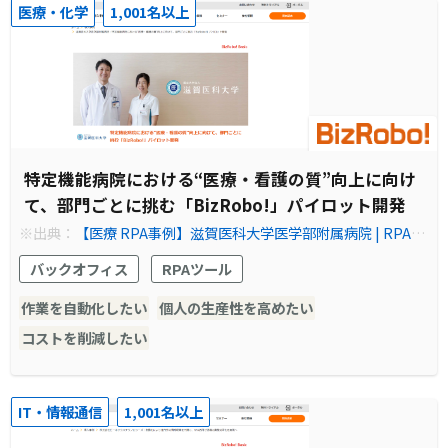
医療・化学
1,001名以上
特定機能病院における“医療・看護の質”向上に向け
て、部門ごとに挑む「BizRobo!」パイロット開発
※出典：
【医療 RPA事例】滋賀医科大学医学部附属病院 | RPA テ
クノロジーズ株式会社「BizRobo!（ビズロボ）」
バックオフィス
RPAツール
作業を自動化したい
個人の生産性を高めたい
コストを削減したい
IT・情報通信
1,001名以上