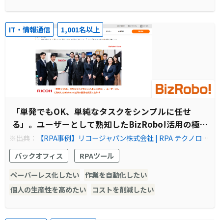
IT・情報通信
1,001名以上
「単発でもOK、単純なタスクをシンプルに任せ
る」。ユーザーとして熟知したBizRobo!活用の極
意を提案に生かす
※出典：
【RPA事例】リコージャパン株式会社 | RPA テクノロジ
ーズ株式会社「BizRobo!（ビズロボ）」
バックオフィス
RPAツール
ペーパーレス化したい
作業を自動化したい
個人の生産性を高めたい
コストを削減したい