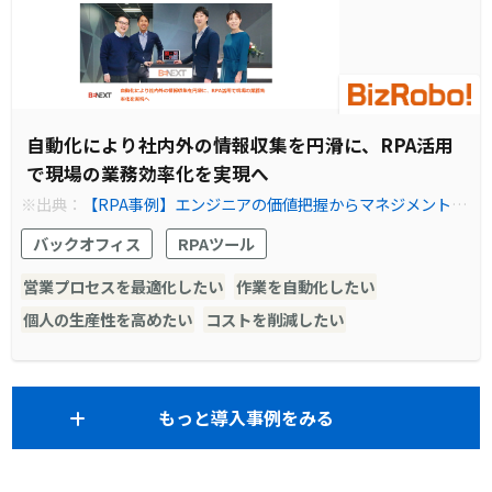
自動化により社内外の情報収集を円滑に、RPA活用
で現場の業務効率化を実現へ
※出典：
【RPA事例】エンジニアの価値把握からマネジメントま
で、幅広い営業支援にRPAを活用 | RPA テクノロジーズ株式会社
バックオフィス
RPAツール
「BizRobo!（ビズロボ）」
営業プロセスを最適化したい
作業を自動化したい
個人の生産性を高めたい
コストを削減したい
もっと導入事例をみる