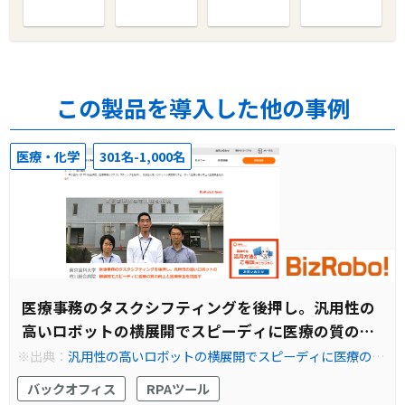
この製品を導入した他の事例
医療・化学
301名-1,000名
医療事務のタスクシフティングを後押し。汎用性の
高いロボットの横展開でスピーディに医療の質の向
上と医療安全を目指す
※出典：
汎用性の高いロボットの横展開でスピーディに医療の質
の向上と医療安全を目指す | RPA テクノロジーズ株式会社「Biz
バックオフィス
RPAツール
Robo!（ビズロボ）」