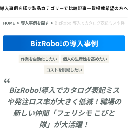
導入事例を探す
製品カテゴリーで比較
記事一覧
掲載希望の方へ
HOME
導入事例を探す
BizRobo!導入でカタログ表記ミス
BizRobo!の導入事例
作業を自動化したい
個人の生産性を高めたい
コストを削減したい
BizRobo!導入でカタログ表記ミス
や発注ロス率が大きく低減！職場の
新しい仲間「フェリシモ こびと
隊」が大活躍！