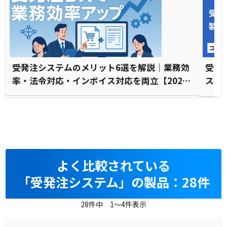
受発注システムのメリット6選を解説｜業務効
受発
率・法令対応・インボイス対応を両立【2026
スト
年更新】
よく比較されている
「受発注システム」の製品：28件
28件中 1～4件表示